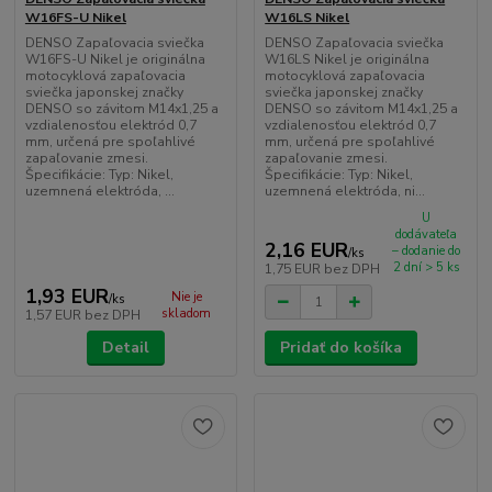
W16FS-U Nikel
W16LS Nikel
DENSO Zapaľovacia sviečka
DENSO Zapaľovacia sviečka
W16FS-U Nikel je originálna
W16LS Nikel je originálna
motocyklová zapaľovacia
motocyklová zapaľovacia
sviečka japonskej značky
sviečka japonskej značky
DENSO so závitom M14x1,25 a
DENSO so závitom M14x1,25 a
vzdialenosťou elektród 0,7
vzdialenosťou elektród 0,7
mm, určená pre spoľahlivé
mm, určená pre spoľahlivé
zapaľovanie zmesi.
zapaľovanie zmesi.
Špecifikácie: Typ: Nikel,
Špecifikácie: Typ: Nikel,
uzemnená elektróda, ...
uzemnená elektróda, ni...
U
dodávateľa
2,16 EUR
– dodanie do
/
ks
2 dní > 5 ks
1,75 EUR
bez DPH
1,93 EUR
Nie je
/
ks
skladom
1,57 EUR
bez DPH
Detail
Pridať do košíka