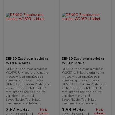
DENSO Zapaľovacia sviečka
DENSO Zapaľovacia sviečka
W16PR-U Nikel
W20EP-U Nikel
DENSO Zapaľovacia sviečka
DENSO Zapaľovacia sviečka
W16PR-U Nikel je originálna
W20EP-U Nikel je originálna
motocyklová zapaľovacia
motocyklová zapaľovacia
sviečka japonskej značky
sviečka japonskej značky
DENSO so závitom M14x1,25 a
DENSO so závitom M14x1,25 a
vzdialenosťou elektród 0,7
vzdialenosťou elektród 0,8
mm, určená pre spoľahlivé
mm, určená pre spoľahlivé
zapaľovanie zmesi.
zapaľovanie zmesi.
Špecifikácie: Typ: Nikel,
Špecifikácie: Typ: Nikel,
uzemnená elektróda, ...
uzemnená elektróda, ...
2,67 EUR
1,93 EUR
Nie je
Nie je
/
ks
/
ks
skladom
skladom
2,17 EUR
bez DPH
1,57 EUR
bez DPH