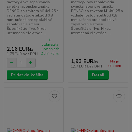
motocyklová zapaľovacia
motocyklová zapaľovacia
sviečka japonskej značky
sviečka japonskej značky
DENSO so závitom M14x1,25 a
DENSO so závitom M14x1,25 a
vzdialenosťou elektród 0,8
vzdialenosťou elektród 0,8
mm, určená pre spoľahlivé
mm, určená pre spoľahlivé
zapaľovanie zmesi.
zapaľovanie zmesi.
Špecifikácie: Typ: Nikel,
Špecifikácie: Typ: Nikel,
uzemnená elektróda,...
uzemnená elektróda, ...
U
dodávateľa
2,16 EUR
– dodanie do
/
ks
2 dní > 5 ks
1,75 EUR
bez DPH
1,93 EUR
Nie je
/
ks
skladom
1,57 EUR
bez DPH
Pridať do košíka
Detail