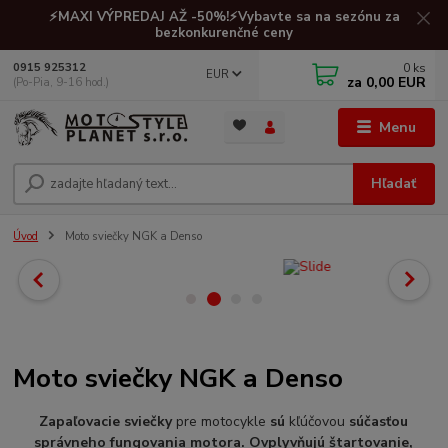
⚡MAXI VÝPREDAJ AŽ -50%!⚡Vybavte sa na sezónu za
bezkonkurenčné ceny
0
ks
0915 925312
EUR
za
0,00 EUR
(Po-Pia, 9-16 hod.)
Menu
Hľadať
Úvod
Moto sviečky NGK a Denso
Moto sviečky NGK a Denso
Zapaľovacie sviečky
pre motocykle
sú
kľúčovou
súčasťou
správneho fungovania motora. Ovplyvňujú štartovanie,