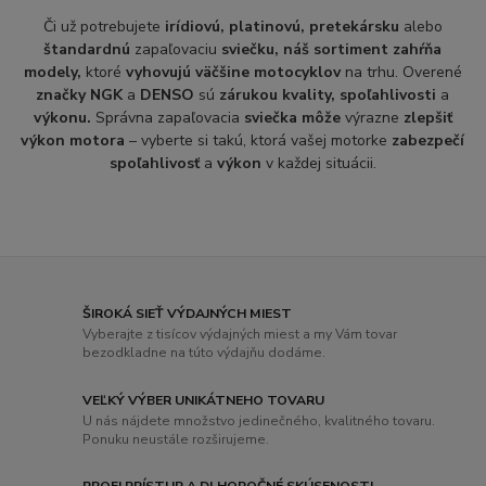
Či už potrebujete
irídiovú, platinovú, pretekársku
alebo
štandardnú
zapaľovaciu
sviečku, náš sortiment zahŕňa
modely,
ktoré
vyhovujú väčšine motocyklov
na trhu. Overené
značky NGK
a
DENSO
sú
zárukou kvality, spoľahlivosti
a
výkonu.
Správna zapaľovacia
sviečka môže
výrazne
zlepšiť
výkon motora
– vyberte si takú, ktorá vašej motorke
zabezpečí
spoľahlivosť
a
výkon
v každej situácii.
ŠIROKÁ SIEŤ VÝDAJNÝCH MIEST
Vyberajte z tisícov výdajných miest a my Vám tovar
bezodkladne na túto výdajňu dodáme.
VEĽKÝ VÝBER UNIKÁTNEHO TOVARU
U nás nájdete množstvo jedinečného, ​​kvalitného tovaru.
Ponuku neustále rozširujeme.