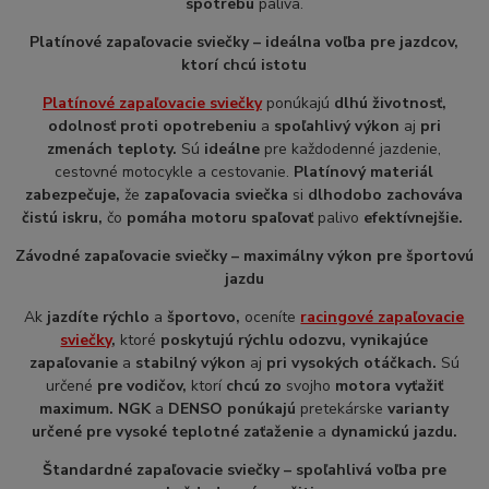
spotrebu
paliva.
Platínové zapaľovacie sviečky – ideálna voľba pre jazdcov,
ktorí chcú istotu
Platínové zapaľovacie sviečky
ponúkajú
dlhú životnosť,
odolnosť proti opotrebeniu
a
spoľahlivý výkon
aj
pri
zmenách teploty.
Sú
ideálne
pre každodenné jazdenie,
cestovné motocykle a cestovanie.
Platínový materiál
zabezpečuje,
že
zapaľovacia sviečka
si
dlhodobo zachováva
čistú iskru,
čo
pomáha motoru spaľovať
palivo
efektívnejšie.
Závodné zapaľovacie sviečky – maximálny výkon pre športovú
jazdu
Ak
jazdíte rýchlo
a
športovo,
oceníte
racingové zapaľovacie
sviečky
,
ktoré
poskytujú rýchlu odozvu, vynikajúce
zapaľovanie
a
stabilný výkon
aj
pri vysokých otáčkach.
Sú
určené
pre vodičov,
ktorí
chcú zo
svojho
motora vyťažiť
maximum. NGK
a
DENSO ponúkajú
pretekárske
varianty
určené pre vysoké teplotné zaťaženie
a
dynamickú jazdu.
Štandardné zapaľovacie sviečky – spoľahlivá voľba pre