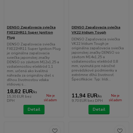
DENSO Zapaľovacia sviečka
DENSO Zapaľovacia sviečka
FXE22HR11 Super Ignition
VK22 Iridium Tough
Plug
DENSO Zapaľovacia sviečka
VK22 Irídium Tough je
DENSO Zapaľovacia sviečka
originálna zapaľovacia sviečka
FXE22HR11 Super Ignition Plug
japonskej značky DENSO so
je originálna zapaľovacia
závitom M14x1,25 a
sviečka japonskej značky
vzdialenosťou elektród 0,8
DENSO so závitom M12x1,25 a
mm, vyvinutá pre náročné
vzdialenosťou elektród 1,1
prevádzkové podmienky a
mm, určená ako kvalitná
extrémne dlhú životnosť.
náhrada za originálny diel s
Špecifikácie: Typ: Irídi...
dlhou životnosťou vďaka
irídiovej s...
18,82 EUR
/
ks
11,94 EUR
Nie je
Nie je
15,30 EUR
bez
/
ks
skladom
skladom
DPH
9,70 EUR
bez DPH
Detail
Detail