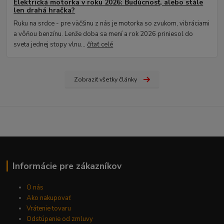
Elektrická motorka v roku 2026: Budúcnosť, alebo stále
len drahá hračka?
Ruku na srdce - pre väčšinu z nás je motorka so zvukom, vibráciami
a vôňou benzínu. Lenže doba sa mení a rok 2026 priniesol do
sveta jednej stopy vlnu...
čítať celé
Zobraziť všetky články
Informácie pre zákazníkov
O nás
Ako nakupovať
Vrátenie tovaru
Odstúpenie od zmluvy