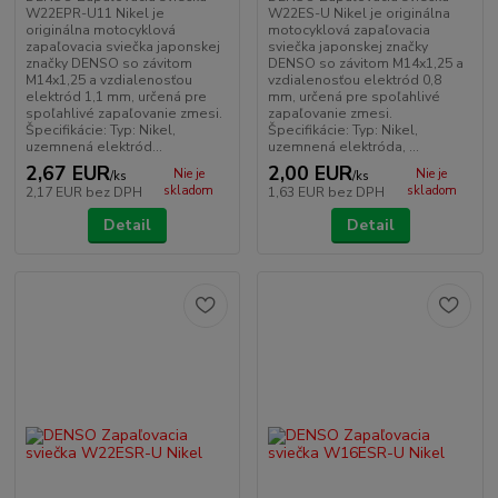
W22EPR-U11 Nikel je
W22ES-U Nikel je originálna
originálna motocyklová
motocyklová zapaľovacia
zapaľovacia sviečka japonskej
sviečka japonskej značky
značky DENSO so závitom
DENSO so závitom M14x1,25 a
M14x1,25 a vzdialenosťou
vzdialenosťou elektród 0,8
elektród 1,1 mm, určená pre
mm, určená pre spoľahlivé
spoľahlivé zapaľovanie zmesi.
zapaľovanie zmesi.
Špecifikácie: Typ: Nikel,
Špecifikácie: Typ: Nikel,
uzemnená elektród...
uzemnená elektróda, ...
2,67 EUR
2,00 EUR
Nie je
Nie je
/
ks
/
ks
skladom
skladom
2,17 EUR
bez DPH
1,63 EUR
bez DPH
Detail
Detail