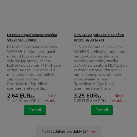
DENSO Zapaľovacia sviečka
DENSO Zapaľovacia sviečka
W22ESR-U Nikel
W16ESR-U Nikel
DENSO Zapaľovacia sviečka
DENSO Zapaľovacia sviečka
W22ESR-U Nikel je originálna
W16ESR-U Nikel je originálna
motocyklová zapaľovacia
motocyklová zapaľovacia
sviečka japonskej značky
sviečka japonskej značky
DENSO so závitom M14x1,25 a
DENSO so závitom M14x1,25 a
vzdialenosťou elektród 0,8
vzdialenosťou elektród 0,8
mm, určená pre spoľahlivé
mm, určená pre spoľahlivé
zapaľovanie zmesi.
zapaľovanie zmesi.
Špecifikácie: Typ: Nikel,
Špecifikácie: Typ: Nikel,
uzemnená elektróda,...
uzemnená elektróda,...
2,64 EUR
3,25 EUR
Nie je
Nie je
/
ks
/
ks
skladom
skladom
2,14 EUR
bez DPH
2,65 EUR
bez DPH
Detail
Detail
Načítať ďalšie produkty (24)