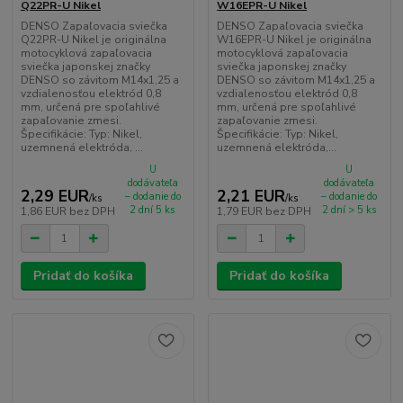
Q22PR-U Nikel
W16EPR-U Nikel
DENSO Zapaľovacia sviečka
DENSO Zapaľovacia sviečka
Q22PR-U Nikel je originálna
W16EPR-U Nikel je originálna
motocyklová zapaľovacia
motocyklová zapaľovacia
sviečka japonskej značky
sviečka japonskej značky
DENSO so závitom M14x1,25 a
DENSO so závitom M14x1,25 a
vzdialenosťou elektród 0,8
vzdialenosťou elektród 0,8
mm, určená pre spoľahlivé
mm, určená pre spoľahlivé
zapaľovanie zmesi.
zapaľovanie zmesi.
Špecifikácie: Typ: Nikel,
Špecifikácie: Typ: Nikel,
uzemnená elektróda, ...
uzemnená elektróda,...
U
U
dodávateľa
dodávateľa
2,29 EUR
2,21 EUR
– dodanie do
– dodanie do
/
ks
/
ks
2 dní 5 ks
2 dní > 5 ks
1,86 EUR
bez DPH
1,79 EUR
bez DPH
Pridať do košíka
Pridať do košíka