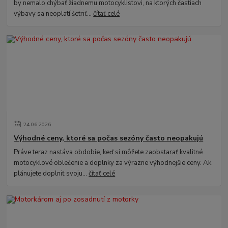
by nemalo chýbať žiadnemu motocyklistovi, na ktorých častiach
výbavy sa neoplatí šetriť...
čítať celé
24
.
06
.
2026
Výhodné ceny, ktoré sa počas sezóny často neopakujú
Práve teraz nastáva obdobie, keď si môžete zaobstarať kvalitné
motocyklové oblečenie a doplnky za výrazne výhodnejšie ceny. Ak
plánujete doplniť svoju...
čítať celé