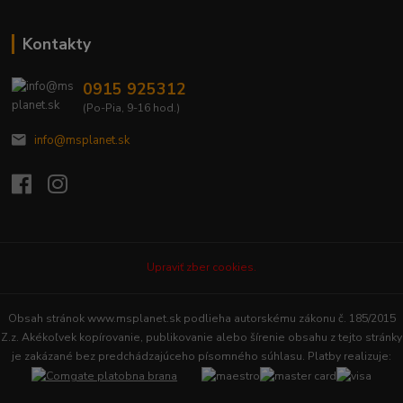
Kontakty
0915 925312
(Po-Pia, 9-16 hod.)
info@msplanet.sk
Upraviť zber cookies.
Obsah stránok www.msplanet.sk podlieha autorskému zákonu č. 185/2015
Z.z. Akékoľvek kopírovanie, publikovanie alebo šírenie obsahu z tejto stránky
je zakázané bez predchádzajúceho písomného súhlasu. Platby realizuje: