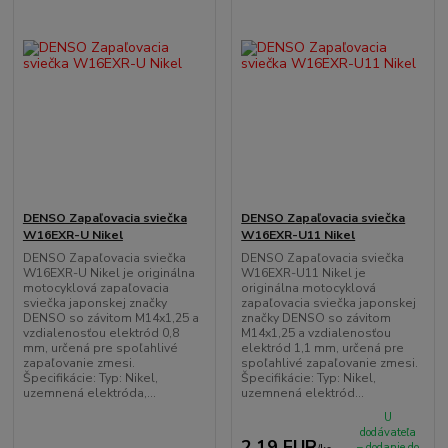
DENSO Zapaľovacia sviečka
DENSO Zapaľovacia sviečka
W16EXR-U Nikel
W16EXR-U11 Nikel
DENSO Zapaľovacia sviečka
DENSO Zapaľovacia sviečka
W16EXR-U Nikel je originálna
W16EXR-U11 Nikel je
motocyklová zapaľovacia
originálna motocyklová
sviečka japonskej značky
zapaľovacia sviečka japonskej
DENSO so závitom M14x1,25 a
značky DENSO so závitom
vzdialenosťou elektród 0,8
M14x1,25 a vzdialenosťou
mm, určená pre spoľahlivé
elektród 1,1 mm, určená pre
zapaľovanie zmesi.
spoľahlivé zapaľovanie zmesi.
Špecifikácie: Typ: Nikel,
Špecifikácie: Typ: Nikel,
uzemnená elektróda,...
uzemnená elektród...
U
dodávateľa
2,19 EUR
– dodanie do