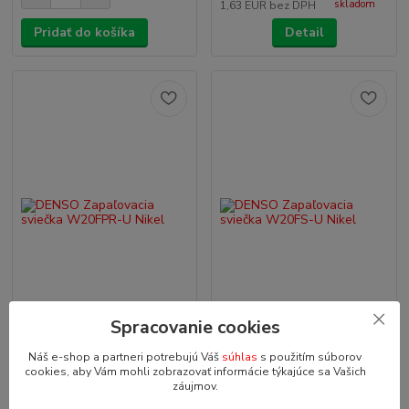
skladom
1,63 EUR
bez DPH
Pridať do košíka
Detail
Spracovanie cookies
Náš e-shop a partneri potrebujú Váš
súhlas
s použitím súborov
DENSO Zapaľovacia sviečka
DENSO Zapaľovacia sviečka
cookies, aby Vám mohli zobrazovať informácie týkajúce sa Vašich
W20FPR-U Nikel
W20FS-U Nikel
záujmov.
DENSO Zapaľovacia sviečka
DENSO Zapaľovacia sviečka