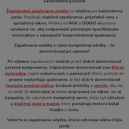
každodenné použitie
Štandardné zapaľovacie sviečky
sú
ideálne
pre
každodennú
jazdu.
Ponúkajú
stabilné zapaľovanie, prijateľné ceny
a
spoľahlivý výkon.
Modely od
NGK
a
DENSO sú
presne
vyrobené
tak,
aby zodpovedali pôvodným špecifikáciám
motocyklov
a
zabezpečili bezproblémové spaľovanie.
Zapaľovacie sviečky v rámci kompletnej údržby – čo
skontrolovať pri výmene?
Pri výmene
zapaľovacích
sviečok
je tiež
dobré skontrolovať
ostatné komponenty. Odporúčame skontrolovať stav
filtrov
motocykla
,
najmä
vzduchových
a
palivových
filtrov, pretože tie
priamo ovplyvňujú spaľovanie.
Je tiež
dobré skontrolovať
tesnenia prednej vidlice
, brzdové doštičky
a
ventily
,
aby ste
sa uistili, že
motocykel je
nielen
pripravený na výkon,
ale
aj
bezpečný.
Ak vykonávate
kompletný servis,
môžu byť
užitočné
aj
kvalitné
oleje a mazivá
, ktoré
pomáhajú motoru bežať
hladko
a
ticho.
Vyberte si zapaľovaciu sviečku, ktorá vyhovuje vášmu štýlu
jazdy