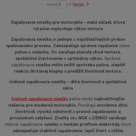
strana
z 37
ďalšie
Zapaľovacie sviečky pre motocykle – malá súčasť, ktorá
výrazne ovplyvňuje výkon motora
Zapaľovacia sviečka
je
jedným
z
najdôležitejších prvkov
spaľovacieho procesu. Zabezpečuje správne zapálenie
zmesi
paliva
a
vzduchu,
čím
zaručuje plynulý chod motora,
spoľahlivé štartovanie
a
optimálny výkon.
Správna
zapaľovacia
sviečka môže znížiť spotrebu paliva, zlepšiť
reakciu škrtiacej klapky
a
predĺžiť životnosť motora.
Iridiové zapaľovacie sviečky – dlhá životnosť a spoľahlivá
iskra
Iridiové zapaľovacie sviečky
patria medzi
najkvalitnejšie
riešenia pre moderné motocykle.
Ponúkajú
extrémne dlhú
životnosť, vysokú odolnosť
a
presné zapaľovanie
aj
pri
vysokom zaťažení. Značky
ako
NGK
a
DENSO vyrábajú
irídiové zapaľovacie
sviečky s tenkým profilom elektródy,
ktorý
zabezpečuje stabilné zapaľovanie, lepší štart
a
nižšiu