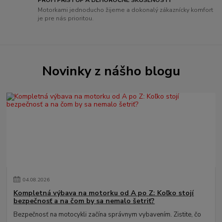
PROFI PRÍSTUP A DLHOROČNÉ SKÚSENOSTI
Motorkami jednoducho žijeme a dokonalý zákaznícky komfort
je pre nás prioritou.
Novinky z nášho blogu
04
.
08
.
2026
Kompletná výbava na motorku od A po Z: Koľko stojí
bezpečnosť a na čom by sa nemalo šetriť?
Bezpečnosť na motocykli začína správnym vybavením. Zistite, čo