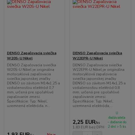
DENSO Zapaľovacia sviečka
DENSO Zapaľovacia sviečka
W20S-U Nikel
W22EPR-U Nikel
DENSO Zapaľovacia sviečka
DENSO Zapaľovacia sviečka
W20S-U Nikel je originálna
W22EPR-U Nikel je originálna
motocyklová zapaľovacia
motocyklová zapaľovacia
sviečka japonskej značky
sviečka japonskej značky
DENSO so závitom M14x1,25 a
DENSO so závitom M14x1,25 a
vzdialenosťou elektród 0,7
vzdialenosťou elektród 0,8
mm, určená pre spoľahlivé
mm, určená pre spoľahlivé
zapaľovanie zmesi.
zapaľovanie zmesi.
Špecifikácie: Typ: Nikel,
Špecifikácie: Typ: Nikel,
uzemnená elektróda, n...
uzemnená elektróda,...
U
dodávateľa
2,25 EUR
– dodanie do
/
ks
2 dní > 5 ks
1,83 EUR
bez DPH
1,93 EUR
Nie je