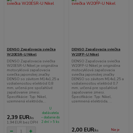
DENSO Zapaľovacia sviečka
DENSO Zapaľovacia sviečka
W20ESR-U Nikel
W20FP-U Nikel
DENSO Zapaľovacia sviečka
DENSO Zapaľovacia sviečka
W20ESR-U Nikel je originálna
W20FP-U Nikel je originálna
motocyklová zapaľovacia
motocyklová zapaľovacia
sviečka japonskej značky
sviečka japonskej značky
DENSO so závitom M14x1,25 a
DENSO so závitom M14x1,25 a
vzdialenosťou elektród 0,8
vzdialenosťou elektród 0,7
mm, určená pre spoľahlivé
mm, určená pre spoľahlivé
zapaľovanie zmesi.
zapaľovanie zmesi.
Špecifikácie: Typ: Nikel,
Špecifikácie: Typ: Nikel,
uzemnená elektróda,...
uzemnená elektróda, ...
U
dodávateľa
2,39 EUR
– dodanie do
/
ks
2 dní > 5 ks
1,94 EUR
bez DPH
2,00 EUR
Nie je
/
ks