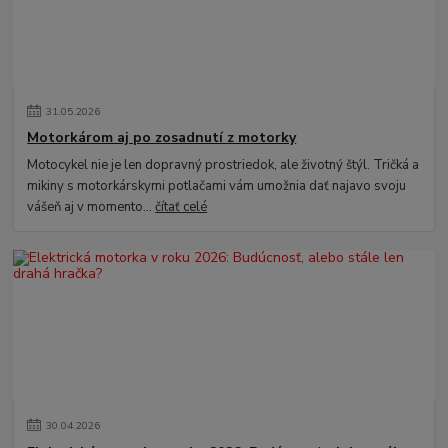
31
.
05
.
2026
Motorkárom aj po zosadnutí z motorky
Motocykel nie je len dopravný prostriedok, ale životný štýl. Tričká a
mikiny s motorkárskymi potlačami vám umožnia dať najavo svoju
vášeň aj v momento...
čítať celé
30
.
04
.
2026