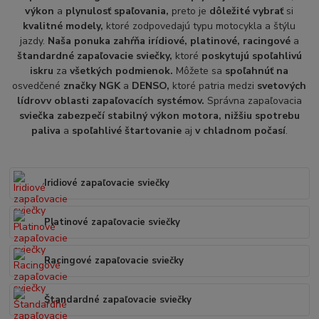
výkon
a
plynulosť spaľovania,
preto je
dôležité vybrať
si
kvalitné modely,
ktoré zodpovedajú typu motocykla a štýlu
jazdy.
Naša ponuka zahŕňa irídiové, platinové, racingové
a
štandardné zapaľovacie sviečky,
ktoré
poskytujú spoľahlivú
iskru
za
všetkých podmienok.
Môžete sa
spoľahnúť na
osvedčené
značky NGK
a
DENSO,
ktoré patria medzi
svetových
lídrov
v oblasti zapaľovacích systémov.
Správna zapaľovacia
sviečka zabezpečí stabilný výkon motora, nižšiu spotrebu
paliva
a
spoľahlivé štartovanie
aj
v chladnom počasí
.
Iridiové zapaľovacie sviečky
Platinové zapaľovacie sviečky
Racingové zapaľovacie sviečky
Štandardné zapaľovacie sviečky