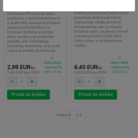
MANNOL 9670 Montage
PUTOLINE Čistič bŕzd 500ML
Cleaner (čistič kovov) - 500ml
Brake Cleaner je vysoko
kvalitný čistič bŕzd.Tento rýchlo
Vlastnosti:Vhodný na diely
pôsobiaci prípravok čistí a
vyrobené z akýchkoľvek kovov
odmasťuje všetky brzdové
a zliatin.Má vynikajúce čistiace
komponenty, ako je hlavný
vlastnosti.Použiteľný na
brzdový valec, brzdový strmeň
brzdové doštičky a kotúče,
a brzdový kotúč.Čistič bŕzd
diely spojky a prevodovky,
čisto schne a nezanecháva
náradie atď..Odstraňuje
zvyšky.
nečistoty, mastnotu, olej a iné
ropné produkty, brzdovú kv...
U
U
dodávateľa
dodávateľa
2,98 EUR
6,40 EUR
– dodanie do
– dodanie do
/
ks
/
ks
2 dní > 5 ks
2 dní 5 ks
2,42 EUR
bez DPH
5,20 EUR
bez DPH
Pridať do košíka
Pridať do košíka
strana
z 1