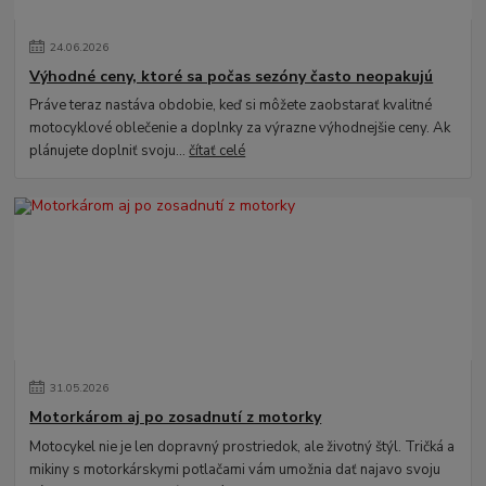
24
.
06
.
2026
Výhodné ceny, ktoré sa počas sezóny často neopakujú
Práve teraz nastáva obdobie, keď si môžete zaobstarať kvalitné
motocyklové oblečenie a doplnky za výrazne výhodnejšie ceny. Ak
plánujete doplniť svoju...
čítať celé
31
.
05
.
2026
Motorkárom aj po zosadnutí z motorky
Motocykel nie je len dopravný prostriedok, ale životný štýl. Tričká a
mikiny s motorkárskymi potlačami vám umožnia dať najavo svoju