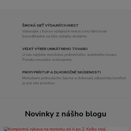
ŠIROKÁ SIEŤ VÝDAJNÝCH MIEST
Vyberajte z tisícov výdajných miest a my Vám tovar
bezodkladne na túto výdajňu dodáme.
VEĽKÝ VÝBER UNIKÁTNEHO TOVARU
U nás nájdete množstvo jedinečného, ​​kvalitného tovaru.
Ponuku neustále rozširujeme.
PROFI PRÍSTUP A DLHOROČNÉ SKÚSENOSTI
Motorkami jednoducho žijeme a dokonalý zákaznícky komfort
je pre nás prioritou.
Novinky z nášho blogu