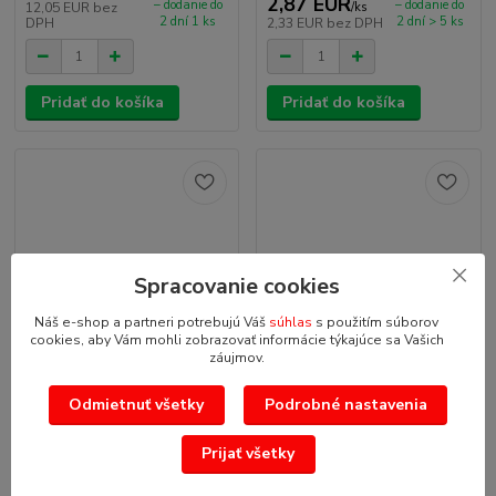
2,87 EUR
– dodanie do
– dodanie do
12,05 EUR
bez
/
ks
2 dní 1 ks
2 dní > 5 ks
DPH
2,33 EUR
bez DPH
Pridať do košíka
Pridať do košíka
Spracovanie cookies
Náš e-shop a partneri potrebujú Váš
súhlas
s použitím súborov
cookies, aby Vám mohli zobrazovať informácie týkajúce sa Vašich
záujmov.
Odmietnuť všetky
Podrobné nastavenia
Prijať všetky