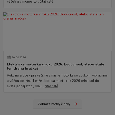
vášeň aj v momento...
čítať celé
30
.
04
.
2026
Elektrická motorka v roku 2026: Budúcnosť, alebo stále
len drahá hračka?
Ruku na srdce - pre väčšinu z nás je motorka so zvukom, vibráciami
a vôňou benzínu. Lenže doba sa mení a rok 2026 priniesol do
sveta jednej stopy vlnu...
čítať celé
Zobraziť všetky články