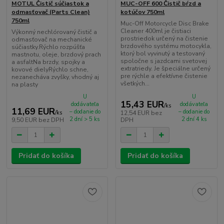
MOTUL Čistič súčiastok a
MUC-OFF 600 Čistič bŕzd a
odmasťovač (Parts Clean)
kotúčov 750ml
750ml
Muc-Off Motorcycle Disc Brake
Cleaner 400ml je čistiaci
Výkonný nechlórovaný čistič a
prostriedok určený na čistenie
odmasťovač na mechanické
brzdového systému motocykla,
súčiastky.Rýchlo rozpúšťa
ktorý bol vyvinutý a testovaný
mastnotu, oleje, brzdový prach
spoločne s jazdcami svetovej
a asfaltNa brzdy, spojky a
extratriedy. Je špeciálne určený
kovové dielyRýchlo schne,
pre rýchle a efektívne čistenie
nezanecháva zvyšky, vhodný aj
všetkých...
na plasty
U
U
15,43 EUR
dodávateľa
dodávateľa
/
ks
11,69 EUR
– dodanie do
– dodanie do
/
ks
12,54 EUR
bez
2 dní > 5 ks
2 dní 4 ks
9,50 EUR
bez DPH
DPH
Pridať do košíka
Pridať do košíka