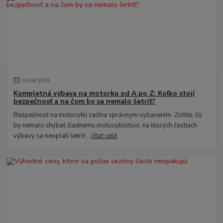
04
.
08
.
2026
Kompletná výbava na motorku od A po Z: Koľko stojí
bezpečnosť a na čom by sa nemalo šetriť?
Bezpečnosť na motocykli začína správnym vybavením. Zistite, čo
by nemalo chýbať žiadnemu motocyklistovi, na ktorých častiach
výbavy sa neoplatí šetriť...
čítať celé