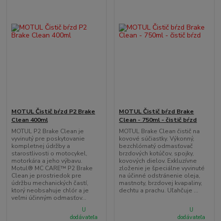
MOTUL Čistič bŕzd P2 Brake
MOTUL Čistič bŕzd Brake
Clean 400ml
Clean - 750ml - čistič bŕzd
MOTUL P2 Brake Clean je
MOTUL Brake Clean čistič na
vyvinutý pre poskytovanie
kovové súčiastky. Výkonný,
kompletnej údržby a
bezchlórnatý odmasťovač
starostlivosti o motocykel,
brzdových kotúčov, spojky,
motorkára a jeho výbavu.
kovových dielov. Exkluzívne
Motul® MC CARE™ P2 Brake
zloženie je špeciálne vyvinuté
Clean je prostriedok pre
na účinné odstránenie oleja,
údržbu mechanických častí,
mastnoty, brzdovej kvapaliny,
ktorý neobsahuje chlór a je
dechtu a prachu. Uľahčuje ...
veľmi účinným odmasťov...
U
U
dodávateľa
dodávateľa