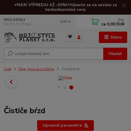
⚡MAXI VÝPREDAJ AŽ -50%!⚡Vybavte sa na sezónu za
bezkonkurenčné ceny
0
ks
0915 925312
EUR
za
0,00 EUR
(Po-Pia, 9-16 hod.)
Menu
Hľadať
Úvod
Oleje, mazivá a chémia
Čističe bŕzd
Čističe bŕzd
Upresniť parametre