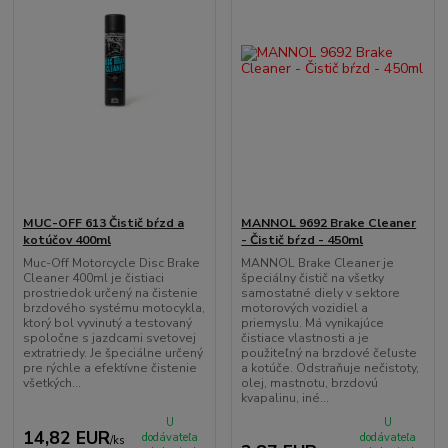
MUC-OFF 613 Čistič bŕzd a
MANNOL 9692 Brake Cleaner
kotúčov 400ml
- Čistič bŕzd - 450ml
Muc-Off Motorcycle Disc Brake
MANNOL Brake Cleaner je
Cleaner 400ml je čistiaci
špeciálny čistič na všetky
prostriedok určený na čistenie
samostatné diely v sektore
brzdového systému motocykla,
motorových vozidiel a
ktorý bol vyvinutý a testovaný
priemyslu. Má vynikajúce
spoločne s jazdcami svetovej
čistiace vlastnosti a je
extratriedy. Je špeciálne určený
použiteľný na brzdové čeľuste
pre rýchle a efektívne čistenie
a kotúče. Odstraňuje nečistoty,
všetkých...
olej, mastnotu, brzdovú
kvapalinu, iné...
U
U
14,82 EUR
dodávateľa
dodávateľa
/
ks