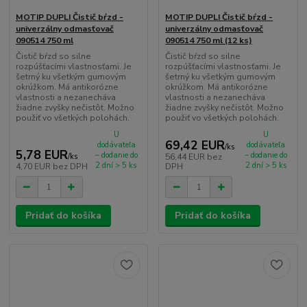
MOTIP DUPLI Čistič bŕzd -
MOTIP DUPLI Čistič bŕzd -
univerzálny odmasťovač
univerzálny odmasťovač
090514 750 ml
090514 750 ml (12 ks)
Čistič bŕzd so silne
Čistič bŕzd so silne
rozpúšťacími vlastnosťami. Je
rozpúšťacími vlastnosťami. Je
šetrný ku všetkým gumovým
šetrný ku všetkým gumovým
okrúžkom. Má antikorózne
okrúžkom. Má antikorózne
vlastnosti a nezanecháva
vlastnosti a nezanecháva
žiadne zvyšky nečistôt. Možno
žiadne zvyšky nečistôt. Možno
použiť vo všetkých polohách.
použiť vo všetkých polohách.
U
U
69,42 EUR
dodávateľa
dodávateľa
/
ks
5,78 EUR
– dodanie do
– dodanie do
/
ks
56,44 EUR
bez
2 dní > 5 ks
2 dní > 5 ks
4,70 EUR
bez DPH
DPH
Pridať do košíka
Pridať do košíka