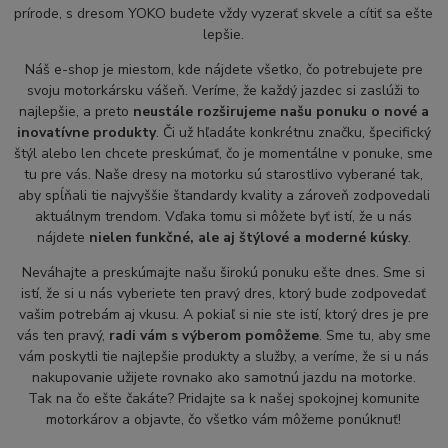
prírode, s dresom YOKO budete vždy vyzerať skvele a cítiť sa ešte
lepšie.
Náš e-shop je miestom, kde nájdete všetko, čo potrebujete pre
svoju motorkársku vášeň. Veríme, že každý jazdec si zaslúži to
najlepšie, a preto
neustále rozširujeme našu ponuku o nové a
inovatívne produkty
. Či už hľadáte konkrétnu značku, špecifický
štýl alebo len chcete preskúmať, čo je momentálne v ponuke, sme
tu pre vás. Naše dresy na motorku sú starostlivo vyberané tak,
aby spĺňali tie najvyššie štandardy kvality a zároveň zodpovedali
aktuálnym trendom. Vďaka tomu si môžete byť istí, že u nás
nájdete
nielen funkčné, ale aj štýlové a moderné kúsky
.
Neváhajte a preskúmajte našu širokú ponuku ešte dnes. Sme si
istí, že si u nás vyberiete ten pravý dres, ktorý bude zodpovedať
vašim potrebám aj vkusu. A pokiaľ si nie ste istí, ktorý dres je pre
vás ten pravý,
radi vám s výberom pomôžeme
. Sme tu, aby sme
vám poskytli tie najlepšie produkty a služby, a veríme, že si u nás
nakupovanie užijete rovnako ako samotnú jazdu na motorke.
Tak na čo ešte čakáte? Pridajte sa k našej spokojnej komunite
motorkárov a objavte, čo všetko vám môžeme ponúknuť!