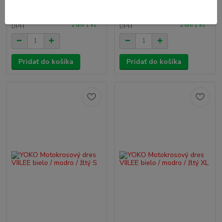
U
U
27,92 EUR
27,92 EUR
dodávateľa
dodávateľa
/
ks
/
ks
– dodanie do
– dodanie do
22,70 EUR
bez
22,70 EUR
bez
2 dní 1 ks
2 dní 1 ks
DPH
DPH
Pridať do košíka
Pridať do košíka