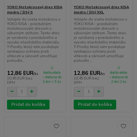
YOKO Motokrosový dres KISA
YOKO Motokrosový dres KISA
modro / žltý S
modro / žltý XXL
Vstúpte do sveta motokrosu s
Vstúpte do sveta motokrosu s
YOKO KISA - priedušným
YOKO KISA - priedušným
motokrosovým dresom s
motokrosovým dresom s
výborným strihom. Tento dres
výborným strihom. Tento dres
je vyrobený z priedušného a
je vyrobený z priedušného a
vysoko elastického materiálu
vysoko elastického materiálu
Y-Prodry, ktorý vám poskytuje
Y-Prodry, ktorý vám poskytuje
vynikajúcu ochranu proti
vynikajúcu ochranu proti
vlhkosti a zároveň umožňuje
vlhkosti a zároveň umožňuje
pohodln...
pohodln...
U
U
12,86 EUR
12,86 EUR
dodávateľa
dodávateľa
/
ks
/
ks
– dodanie do
– dodanie do
10,45 EUR
bez
10,45 EUR
bez
2 dní > 5 ks
2 dní 2 ks
DPH
DPH
Pridať do košíka
Pridať do košíka