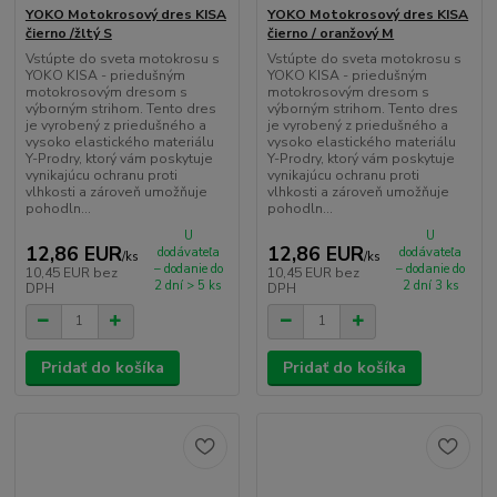
YOKO Motokrosový dres KISA
YOKO Motokrosový dres KISA
čierno /žltý S
čierno / oranžový M
Vstúpte do sveta motokrosu s
Vstúpte do sveta motokrosu s
YOKO KISA - priedušným
YOKO KISA - priedušným
motokrosovým dresom s
motokrosovým dresom s
výborným strihom. Tento dres
výborným strihom. Tento dres
je vyrobený z priedušného a
je vyrobený z priedušného a
vysoko elastického materiálu
vysoko elastického materiálu
Y-Prodry, ktorý vám poskytuje
Y-Prodry, ktorý vám poskytuje
vynikajúcu ochranu proti
vynikajúcu ochranu proti
vlhkosti a zároveň umožňuje
vlhkosti a zároveň umožňuje
pohodln...
pohodln...
U
U
12,86 EUR
12,86 EUR
dodávateľa
dodávateľa
/
ks
/
ks
– dodanie do
– dodanie do
10,45 EUR
bez
10,45 EUR
bez
2 dní > 5 ks
2 dní 3 ks
DPH
DPH
Pridať do košíka
Pridať do košíka