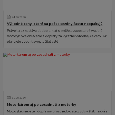
24
.
06
.
2026
Výhodné ceny, ktoré sa počas sezóny často neopakujú
Práve teraz nastáva obdobie, keď si môžete zaobstarať kvalitné
motocyklové oblečenie a doplnky za výrazne výhodnejšie ceny. Ak
plánujete doplniť svoju...
čítať celé
31
.
05
.
2026
Motorkárom aj po zosadnutí z motorky
Motocykel nie je len dopravný prostriedok, ale životný štýl. Tričká a