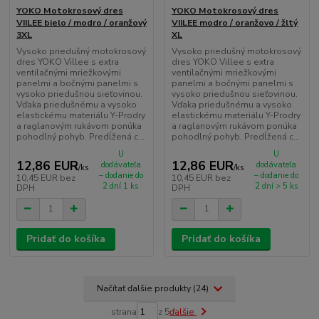
YOKO Motokrosový dres
YOKO Motokrosový dres
VIILEE bielo / modro / oranžový
VIILEE modro / oranžovo / žltý
3XL
XL
Vysoko priedušný motokrosový
Vysoko priedušný motokrosový
dres YOKO Villee s extra
dres YOKO Villee s extra
ventilačnými mriežkovými
ventilačnými mriežkovými
panelmi a bočnými panelmi s
panelmi a bočnými panelmi s
vysoko priedušnou sieťovinou.
vysoko priedušnou sieťovinou.
Vďaka priedušnému a vysoko
Vďaka priedušnému a vysoko
elastickému materiálu Y-Prodry
elastickému materiálu Y-Prodry
a raglanovým rukávom ponúka
a raglanovým rukávom ponúka
pohodlný pohyb. Predĺžená c...
pohodlný pohyb. Predĺžená c...
U
U
12,86 EUR
12,86 EUR
dodávateľa
dodávateľa
/
ks
/
ks
– dodanie do
– dodanie do
10,45 EUR
bez
10,45 EUR
bez
2 dní 1 ks
2 dní > 5 ks
DPH
DPH
Pridať do košíka
Pridať do košíka
Načítať ďalšie produkty (24)
strana
z 5
ďalšie