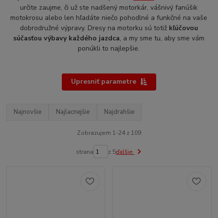
určite zaujme, či už ste nadšený motorkár, vášnivý fanúšik
motokrosu alebo len hľadáte niečo pohodlné a funkčné na vaše
dobrodružné výpravy. Dresy na motorku sú totiž
kľúčovou
súčasťou výbavy každého jazdca
, a my sme tu, aby sme vám
ponúkli to najlepšie.
Upresniť parametre
Najnovšie
Najlacnejšie
Najdrahšie
Zobrazujem 1-24 z 109
strana
z 5
ďalšie