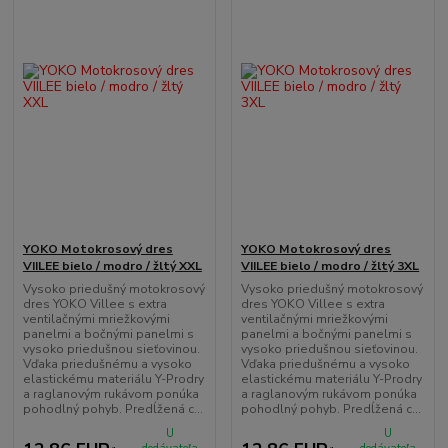
YOKO Motokrosový dres
YOKO Motokrosový dres
VIILEE bielo / modro / žltý XXL
VIILEE bielo / modro / žltý 3XL
Vysoko priedušný motokrosový
Vysoko priedušný motokrosový
dres YOKO Villee s extra
dres YOKO Villee s extra
ventilačnými mriežkovými
ventilačnými mriežkovými
panelmi a bočnými panelmi s
panelmi a bočnými panelmi s
vysoko priedušnou sieťovinou.
vysoko priedušnou sieťovinou.
Vďaka priedušnému a vysoko
Vďaka priedušnému a vysoko
elastickému materiálu Y-Prodry
elastickému materiálu Y-Prodry
a raglanovým rukávom ponúka
a raglanovým rukávom ponúka
pohodlný pohyb. Predĺžená c...
pohodlný pohyb. Predĺžená c...
U
U