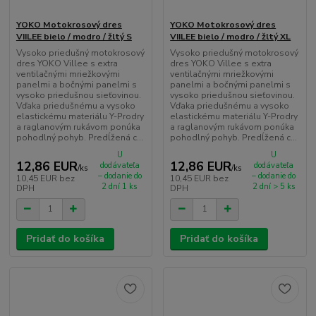
YOKO Motokrosový dres
YOKO Motokrosový dres
VIILEE bielo / modro / žltý S
VIILEE bielo / modro / žltý XL
Vysoko priedušný motokrosový
Vysoko priedušný motokrosový
dres YOKO Villee s extra
dres YOKO Villee s extra
ventilačnými mriežkovými
ventilačnými mriežkovými
panelmi a bočnými panelmi s
panelmi a bočnými panelmi s
vysoko priedušnou sieťovinou.
vysoko priedušnou sieťovinou.
Vďaka priedušnému a vysoko
Vďaka priedušnému a vysoko
elastickému materiálu Y-Prodry
elastickému materiálu Y-Prodry
a raglanovým rukávom ponúka
a raglanovým rukávom ponúka
pohodlný pohyb. Predĺžená c...
pohodlný pohyb. Predĺžená c...
U
U
12,86 EUR
12,86 EUR
dodávateľa
dodávateľa
/
ks
/
ks
– dodanie do
– dodanie do
10,45 EUR
bez
10,45 EUR
bez
2 dní 1 ks
2 dní > 5 ks
DPH
DPH
Pridať do košíka
Pridať do košíka