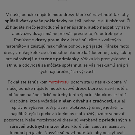
V našej ponuke nájdete moto dresy, ktoré sú navrhnuté tak, aby
spĺňali všetky vaše požiadavky
na štýl, pohodlie aj funkčnosť. Či
už hľadáte niečo jednoduché a nenápadné, alebo naopak výrazný
a odvážny dizajn, máme pre vás presne to, čo potrebujete.
Ponúkame
dresy pre mužov
, ktoré sú ušité z kvalitných
materiálov a zaisťujú maximálne pohodlie pri jazde. Pánske moto
dresy z našej kolekcie sú ideálne ako pre každodenné jazdy, tak aj
pre
náročnejšie terénne podmienky
. Vďaka ich premyslenému
strihu a odolnosti sa môžete spoľahnúť, že vás nesklamú ani pri
tých najnáročnejších výzvach.
Pokiaľ ste fanúšikom
motokrosu
, potom ste u nás ako doma. V
našej ponuke nájdete motokrosové dresy, ktoré sú navrhnuté s
ohľadom na špecifické potreby tohto športu. Motokros je totiž
disciplína, ktorá vyžaduje
nielen odvahu a zručnosti
, ale aj
správne vybavenie. A práve motokrosový dres je jedným z
najdôležitejších prvkov, ktorým by mal každý jazdec venovať
pozornosť. Naše motokrosové dresy sú vyrobené z
priedušných a
zároveň odolných materiálov
, ktoré vám zaistia maximálny
komfort pri jazde. Navyše sú navrhnuté tak, aby poskytovali