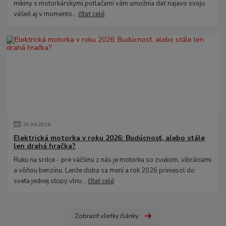
mikiny s motorkárskymi potlačami vám umožnia dať najavo svoju
vášeň aj v momento...
čítať celé
30
.
04
.
2026
Elektrická motorka v roku 2026: Budúcnosť, alebo stále
len drahá hračka?
Ruku na srdce - pre väčšinu z nás je motorka so zvukom, vibráciami
a vôňou benzínu. Lenže doba sa mení a rok 2026 priniesol do
sveta jednej stopy vlnu...
čítať celé
Zobraziť všetky články