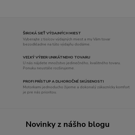
ŠIROKÁ SIEŤ VÝDAJNÝCH MIEST
Vyberajte z tisícov výdajných miest a my Vám tovar
bezodkladne na túto výdajňu dodáme.
VEĽKÝ VÝBER UNIKÁTNEHO TOVARU
U nás nájdete množstvo jedinečného, ​​kvalitného tovaru.
Ponuku neustále rozširujeme.
PROFI PRÍSTUP A DLHOROČNÉ SKÚSENOSTI
Motorkami jednoducho žijeme a dokonalý zákaznícky komfort
je pre nás prioritou.
Novinky z nášho blogu