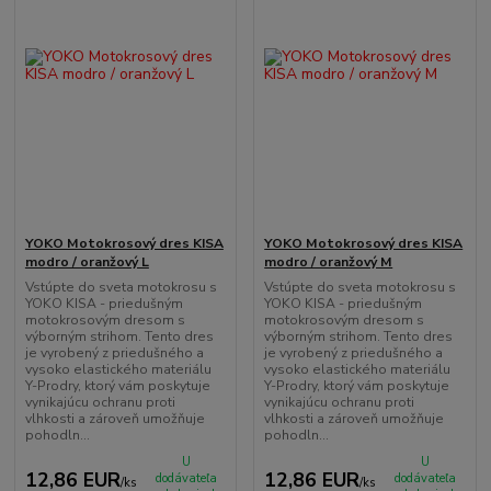
YOKO Motokrosový dres KISA
YOKO Motokrosový dres KISA
modro / oranžový L
modro / oranžový M
Vstúpte do sveta motokrosu s
Vstúpte do sveta motokrosu s
YOKO KISA - priedušným
YOKO KISA - priedušným
motokrosovým dresom s
motokrosovým dresom s
výborným strihom. Tento dres
výborným strihom. Tento dres
je vyrobený z priedušného a
je vyrobený z priedušného a
vysoko elastického materiálu
vysoko elastického materiálu
Y-Prodry, ktorý vám poskytuje
Y-Prodry, ktorý vám poskytuje
vynikajúcu ochranu proti
vynikajúcu ochranu proti
vlhkosti a zároveň umožňuje
vlhkosti a zároveň umožňuje
pohodln...
pohodln...
U
U
12,86 EUR
12,86 EUR
dodávateľa
dodávateľa
/
ks
/
ks