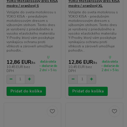
YOKO Motokrosový dres KISA
YOKO Motokrosový dres KISA
modro / oranžový S
modro / oranžový XL
Vstúpte do sveta motokrosu s
Vstúpte do sveta motokrosu s
YOKO KISA - priedušným
YOKO KISA - priedušným
motokrosovým dresom s
motokrosovým dresom s
výborným strihom. Tento dres
výborným strihom. Tento dres
je vyrobený z priedušného a
je vyrobený z priedušného a
vysoko elastického materiálu
vysoko elastického materiálu
Y-Prodry, ktorý vám poskytuje
Y-Prodry, ktorý vám poskytuje
vynikajúcu ochranu proti
vynikajúcu ochranu proti
vlhkosti a zároveň umožňuje
vlhkosti a zároveň umožňuje
pohodln...
pohodln...
U
U
12,86 EUR
12,86 EUR
dodávateľa
dodávateľa
/
ks
/
ks
– dodanie do
– dodanie do
10,45 EUR
bez
10,45 EUR
bez
2 dní > 5 ks
2 dní > 5 ks
DPH
DPH
Pridať do košíka
Pridať do košíka