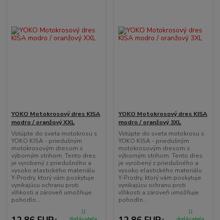
YOKO Motokrosový dres KISA
YOKO Motokrosový dres KISA
modro / oranžový XXL
modro / oranžový 3XL
Vstúpte do sveta motokrosu s
Vstúpte do sveta motokrosu s
YOKO KISA - priedušným
YOKO KISA - priedušným
motokrosovým dresom s
motokrosovým dresom s
výborným strihom. Tento dres
výborným strihom. Tento dres
je vyrobený z priedušného a
je vyrobený z priedušného a
vysoko elastického materiálu
vysoko elastického materiálu
Y-Prodry, ktorý vám poskytuje
Y-Prodry, ktorý vám poskytuje
vynikajúcu ochranu proti
vynikajúcu ochranu proti
vlhkosti a zároveň umožňuje
vlhkosti a zároveň umožňuje
pohodln...
pohodln...
U
U
12,86 EUR
12,86 EUR
dodávateľa
dodávateľa