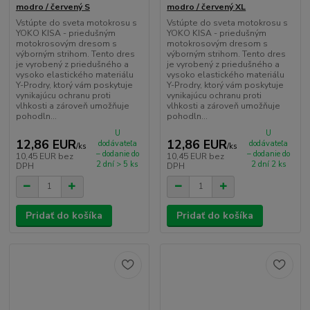
modro / červený S
modro / červený XL
Vstúpte do sveta motokrosu s
Vstúpte do sveta motokrosu s
YOKO KISA - priedušným
YOKO KISA - priedušným
motokrosovým dresom s
motokrosovým dresom s
výborným strihom. Tento dres
výborným strihom. Tento dres
je vyrobený z priedušného a
je vyrobený z priedušného a
vysoko elastického materiálu
vysoko elastického materiálu
Y-Prodry, ktorý vám poskytuje
Y-Prodry, ktorý vám poskytuje
vynikajúcu ochranu proti
vynikajúcu ochranu proti
vlhkosti a zároveň umožňuje
vlhkosti a zároveň umožňuje
pohodln...
pohodln...
U
U
12,86 EUR
12,86 EUR
dodávateľa
dodávateľa
/
ks
/
ks
– dodanie do
– dodanie do
10,45 EUR
bez
10,45 EUR
bez
2 dní > 5 ks
2 dní 2 ks
DPH
DPH
Pridať do košíka
Pridať do košíka