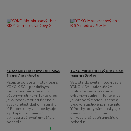
YOKO Motokrosový dres KISA
YOKO Motokrosový dres KISA
čierno / oranžový S
modro / žltý M
Vstúpte do sveta motokrosu s
Vstúpte do sveta motokrosu s
YOKO KISA - priedušným
YOKO KISA - priedušným
motokrosovým dresom s
motokrosovým dresom s
výborným strihom. Tento dres
výborným strihom. Tento dres
je vyrobený z priedušného a
je vyrobený z priedušného a
vysoko elastického materiálu
vysoko elastického materiálu
Y-Prodry, ktorý vám poskytuje
Y-Prodry, ktorý vám poskytuje
vynikajúcu ochranu proti
vynikajúcu ochranu proti
vlhkosti a zároveň umožňuje
vlhkosti a zároveň umožňuje
pohodln...
pohodln...
U
U