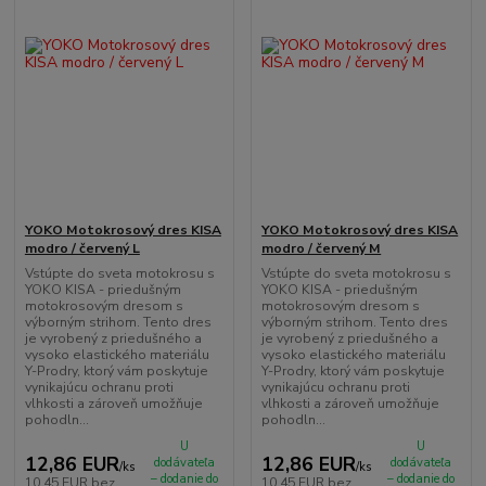
YOKO Motokrosový dres KISA
YOKO Motokrosový dres KISA
modro / červený L
modro / červený M
Vstúpte do sveta motokrosu s
Vstúpte do sveta motokrosu s
YOKO KISA - priedušným
YOKO KISA - priedušným
motokrosovým dresom s
motokrosovým dresom s
výborným strihom. Tento dres
výborným strihom. Tento dres
je vyrobený z priedušného a
je vyrobený z priedušného a
vysoko elastického materiálu
vysoko elastického materiálu
Y-Prodry, ktorý vám poskytuje
Y-Prodry, ktorý vám poskytuje
vynikajúcu ochranu proti
vynikajúcu ochranu proti
vlhkosti a zároveň umožňuje
vlhkosti a zároveň umožňuje
pohodln...
pohodln...
U
U
12,86 EUR
12,86 EUR
dodávateľa
dodávateľa
/
ks
/
ks
– dodanie do
– dodanie do
10,45 EUR
bez
10,45 EUR
bez