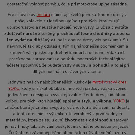
dostatočnú voľnosť pohybu, čo je pri motokrose úplne zásadné.
Pre milovníkov
endura
máme aj skvelú ponuku. Enduro dresy z
našej kolekcie sú ideálnou voľbou pre tých, ktorí milujú
dobrodružstvo a neustále hľadajú nové výzvy. Či už sa chystáte
zdolávať náročné terény, prechádzať lesné chodníky alebo sa
len vydať na dlhší výlet
, naše enduro dresy vás nesklamú. Sú
navrhnuté tak, aby odolali aj tým najnáročnejším podmienkam a
zároveň vám poskytli potrebný komfort a ochranu. Vďaka ich
precíznemu spracovaniu a použitiu moderných technológií sa
môžete spoľahnúť, že budete
vždy v suchu a pohodlí
, a to aj pri
dlhých hodinách strávených v sedle.
Jedným z našich najobľúbenejších kúskov je
motokrosový dres
YOKO
, ktorý si získal obľubu u mnohých jazdcov vďaka svojmu
jedinečnému designu a vysokej kvalite. Tento dres je ideálnou
voľbou pre tých, ktorí hľadajú
spojenie štýlu a výkonu
.
YOKO
je
značka, ktorá je známa svojou precíznosťou a dôrazom na detaily,
a tento dres nie je výnimkou. Je vyrobený z prvotriednych
materiálov, ktoré zaisťujú dlhú
životnosť a odolnosť
, a zároveň
je navrhnutý tak, aby vám poskytol maximálne pohodlie pri jazde.
Či už ste na závodnej dráhe alebo si len užívate voľnú jazdu v