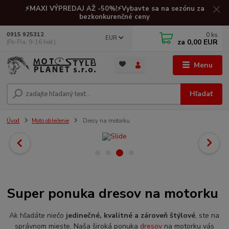
⚡MAXI VÝPREDAJ AŽ -50%!⚡Vybavte sa na sezónu za
bezkonkurenčné ceny
0
ks
0915 925312
EUR
za
0,00 EUR
(Po-Pia, 9-16 hod.)
Menu
Hľadať
Úvod
Moto oblečenie
Dresy na motorku
Super ponuka dresov na motorku
Ak hľadáte niečo
jedinečné, kvalitné a zároveň štýlové
, ste na
správnom mieste. Naša široká ponuka
dresov
na motorku vás