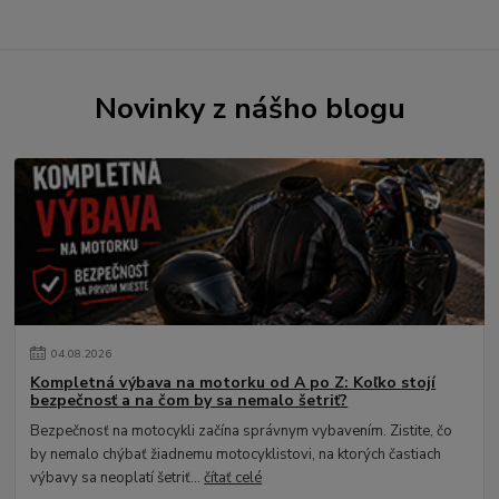
Novinky z nášho blogu
04
.
08
.
2026
Kompletná výbava na motorku od A po Z: Koľko stojí
bezpečnosť a na čom by sa nemalo šetriť?
Bezpečnosť na motocykli začína správnym vybavením. Zistite, čo
by nemalo chýbať žiadnemu motocyklistovi, na ktorých častiach
výbavy sa neoplatí šetriť...
čítať celé