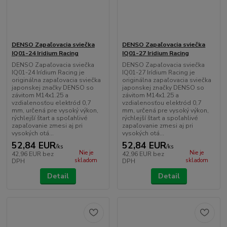
DENSO Zapaľovacia sviečka
DENSO Zapaľovacia sviečka
IQ01-24 Iridium Racing
IQ01-27 Iridium Racing
DENSO Zapaľovacia sviečka
DENSO Zapaľovacia sviečka
IQ01-24 Irídium Racing je
IQ01-27 Irídium Racing je
originálna zapaľovacia sviečka
originálna zapaľovacia sviečka
japonskej značky DENSO so
japonskej značky DENSO so
závitom M14x1.25 a
závitom M14x1.25 a
vzdialenosťou elektród 0,7
vzdialenosťou elektród 0,7
mm, určená pre vysoký výkon,
mm, určená pre vysoký výkon,
rýchlejší štart a spoľahlivé
rýchlejší štart a spoľahlivé
zapaľovanie zmesi aj pri
zapaľovanie zmesi aj pri
vysokých otá...
vysokých otá...
52,84 EUR
52,84 EUR
/
ks
/
ks
Nie je
Nie je
42,96 EUR
bez
42,96 EUR
bez
skladom
skladom
DPH
DPH
Detail
Detail