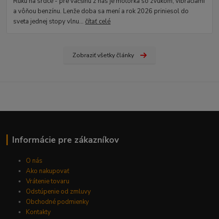
Ruku na srdce - pre väčšinu z nás je motorka so zvukom, vibráciami
a vôňou benzínu. Lenže doba sa mení a rok 2026 priniesol do
sveta jednej stopy vlnu...
čítať celé
Zobraziť všetky články
Informácie pre zákazníkov
O nás
Ako nakupovať
Vrátenie tovaru
Odstúpenie od zmluvy
Obchodné podmienky
Kontakty