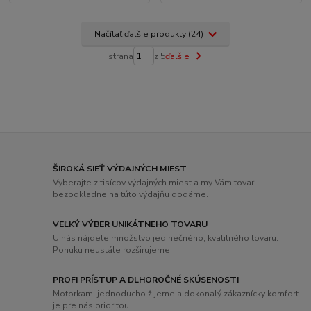
Načítať ďalšie produkty (24)
strana
z 5
ďalšie
ŠIROKÁ SIEŤ VÝDAJNÝCH MIEST
Vyberajte z tisícov výdajných miest a my Vám tovar
bezodkladne na túto výdajňu dodáme.
VEĽKÝ VÝBER UNIKÁTNEHO TOVARU
U nás nájdete množstvo jedinečného, ​​kvalitného tovaru.
Ponuku neustále rozširujeme.
PROFI PRÍSTUP A DLHOROČNÉ SKÚSENOSTI
Motorkami jednoducho žijeme a dokonalý zákaznícky komfort
je pre nás prioritou.