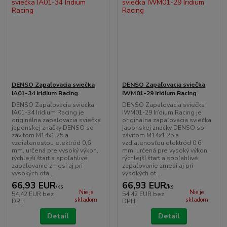
DENSO Zapaľovacia sviečka
DENSO Zapaľovacia sviečka
IA01-34 Iridium Racing
IWM01-29 Iridium Racing
DENSO Zapaľovacia sviečka
DENSO Zapaľovacia sviečka
IA01-34 Irídium Racing je
IWM01-29 Irídium Racing je
originálna zapaľovacia sviečka
originálna zapaľovacia sviečka
japonskej značky DENSO so
japonskej značky DENSO so
závitom M14x1.25 a
závitom M14x1.25 a
vzdialenosťou elektród 0,6
vzdialenosťou elektród 0,6
mm, určená pre vysoký výkon,
mm, určená pre vysoký výkon,
rýchlejší štart a spoľahlivé
rýchlejší štart a spoľahlivé
zapaľovanie zmesi aj pri
zapaľovanie zmesi aj pri
vysokých otá...
vysokých ot...
66,93 EUR
66,93 EUR
/
ks
/
ks
Nie je
Nie je
54,42 EUR
bez
54,42 EUR
bez
skladom
skladom
DPH
DPH
Detail
Detail