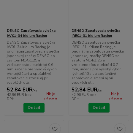
DENSO Zapaľovacia sviečka
DENSO Zapaľovacia sviečka
IW01-34 Iridium Racing
IRE01-31 Iridium Racing
DENSO Zapaľovacia sviečka
DENSO Zapaľovacia sviečka
IW01-34 Irídium Racing je
IRE01-31 Irídium Racing je
originálna zapaľovacia sviečka
originálna zapaľovacia sviečka
japonskej značky DENSO so
japonskej značky DENSO so
závitom M14x1.25 a
závitom M14x1.25 a
vzdialenosťou elektród 0,6
vzdialenosťou elektród 0,7
mm, určená pre vysoký výkon,
mm, určená pre vysoký výkon,
rýchlejší štart a spoľahlivé
rýchlejší štart a spoľahlivé
zapaľovanie zmesi aj pri
zapaľovanie zmesi aj pri
vysokých otá...
vysokých ot...
52,84 EUR
52,84 EUR
/
ks
/
ks
Nie je
Nie je
42,96 EUR
bez
42,96 EUR
bez
skladom
skladom
DPH
DPH
Detail
Detail