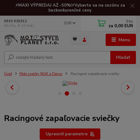
⚡MAXI VÝPREDAJ AŽ -50%!⚡Vybavte sa na sezónu za
bezkonkurenčné ceny
0
ks
0915 925312
EUR
za
0,00 EUR
(Po-Pia, 9-16 hod.)
Menu
Hľadať
Úvod
Moto sviečky NGK a Denso
Racingové zapaľovacie sviečky
Racingové zapaľovacie sviečky
Upresniť parametre