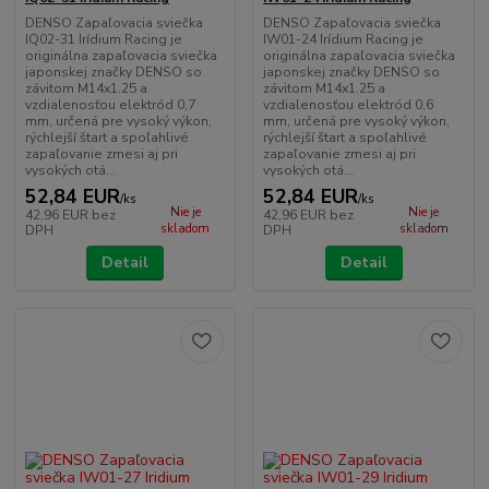
DENSO Zapaľovacia sviečka
DENSO Zapaľovacia sviečka
IQ02-31 Irídium Racing je
IW01-24 Irídium Racing je
originálna zapaľovacia sviečka
originálna zapaľovacia sviečka
japonskej značky DENSO so
japonskej značky DENSO so
závitom M14x1.25 a
závitom M14x1.25 a
vzdialenosťou elektród 0,7
vzdialenosťou elektród 0,6
mm, určená pre vysoký výkon,
mm, určená pre vysoký výkon,
rýchlejší štart a spoľahlivé
rýchlejší štart a spoľahlivé
zapaľovanie zmesi aj pri
zapaľovanie zmesi aj pri
vysokých otá...
vysokých otá...
52,84 EUR
52,84 EUR
/
ks
/
ks
Nie je
Nie je
42,96 EUR
bez
42,96 EUR
bez
skladom
skladom
DPH
DPH
Detail
Detail