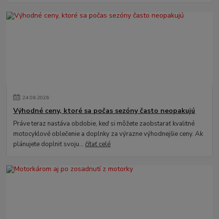
24
.
06
.
2026
Výhodné ceny, ktoré sa počas sezóny často neopakujú
Práve teraz nastáva obdobie, keď si môžete zaobstarať kvalitné
motocyklové oblečenie a doplnky za výrazne výhodnejšie ceny. Ak
plánujete doplniť svoju...
čítať celé