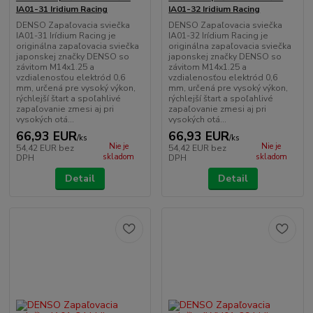
IA01-31 Iridium Racing
IA01-32 Iridium Racing
DENSO Zapaľovacia sviečka
DENSO Zapaľovacia sviečka
IA01-31 Irídium Racing je
IA01-32 Irídium Racing je
originálna zapaľovacia sviečka
originálna zapaľovacia sviečka
japonskej značky DENSO so
japonskej značky DENSO so
závitom M14x1.25 a
závitom M14x1.25 a
vzdialenosťou elektród 0,6
vzdialenosťou elektród 0,6
mm, určená pre vysoký výkon,
mm, určená pre vysoký výkon,
rýchlejší štart a spoľahlivé
rýchlejší štart a spoľahlivé
zapaľovanie zmesi aj pri
zapaľovanie zmesi aj pri
vysokých otá...
vysokých otá...
66,93 EUR
66,93 EUR
/
ks
/
ks
Nie je
Nie je
54,42 EUR
bez
54,42 EUR
bez
skladom
skladom
DPH
DPH
Detail
Detail