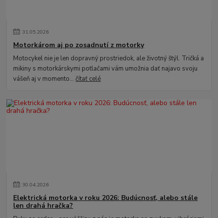
31
.
05
.
2026
Motorkárom aj po zosadnutí z motorky
Motocykel nie je len dopravný prostriedok, ale životný štýl. Tričká a
mikiny s motorkárskymi potlačami vám umožnia dať najavo svoju
vášeň aj v momento...
čítať celé
30
.
04
.
2026
Elektrická motorka v roku 2026: Budúcnosť, alebo stále
len drahá hračka?