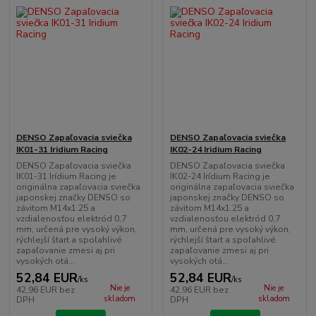
DENSO Zapaľovacia sviečka
DENSO Zapaľovacia sviečka
IK01-31 Iridium Racing
IK02-24 Iridium Racing
DENSO Zapaľovacia sviečka
DENSO Zapaľovacia sviečka
IK01-31 Irídium Racing je
IK02-24 Irídium Racing je
originálna zapaľovacia sviečka
originálna zapaľovacia sviečka
japonskej značky DENSO so
japonskej značky DENSO so
závitom M14x1.25 a
závitom M14x1.25 a
vzdialenosťou elektród 0,7
vzdialenosťou elektród 0,7
mm, určená pre vysoký výkon,
mm, určená pre vysoký výkon,
rýchlejší štart a spoľahlivé
rýchlejší štart a spoľahlivé
zapaľovanie zmesi aj pri
zapaľovanie zmesi aj pri
vysokých otá...
vysokých otá...
52,84 EUR
52,84 EUR
/
ks
/
ks
Nie je
Nie je
42,96 EUR
bez
42,96 EUR
bez
skladom
skladom
DPH
DPH