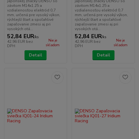
japonskej značky DENSO so
japonskej značky DENSO so
závitom M14x1.25 a
závitom M14x1.25 a
vzdialenosťou elektród 0,7
vzdialenosťou elektród 0,7
mm, určená pre vysoký výkon,
mm, určená pre vysoký výkon,
rýchlejší štart a spoľahlivé
rýchlejší štart a spoľahlivé
zapaľovanie zmesi aj pri
zapaľovanie zmesi aj pri
vysokých otá...
vysokých otá...
52,84 EUR
52,84 EUR
/
ks
/
ks
Nie je
Nie je
42,96 EUR
bez
42,96 EUR
bez
skladom
skladom
DPH
DPH
Detail
Detail