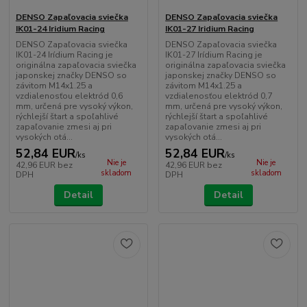
DENSO Zapaľovacia sviečka
DENSO Zapaľovacia sviečka
IK01-24 Iridium Racing
IK01-27 Iridium Racing
DENSO Zapaľovacia sviečka
DENSO Zapaľovacia sviečka
IK01-24 Irídium Racing je
IK01-27 Irídium Racing je
originálna zapaľovacia sviečka
originálna zapaľovacia sviečka
japonskej značky DENSO so
japonskej značky DENSO so
závitom M14x1.25 a
závitom M14x1.25 a
vzdialenosťou elektród 0,6
vzdialenosťou elektród 0,7
mm, určená pre vysoký výkon,
mm, určená pre vysoký výkon,
rýchlejší štart a spoľahlivé
rýchlejší štart a spoľahlivé
zapaľovanie zmesi aj pri
zapaľovanie zmesi aj pri
vysokých otá...
vysokých otá...
52,84 EUR
52,84 EUR
/
ks
/
ks
Nie je
Nie je
42,96 EUR
bez
42,96 EUR
bez
skladom
skladom
DPH
DPH
Detail
Detail