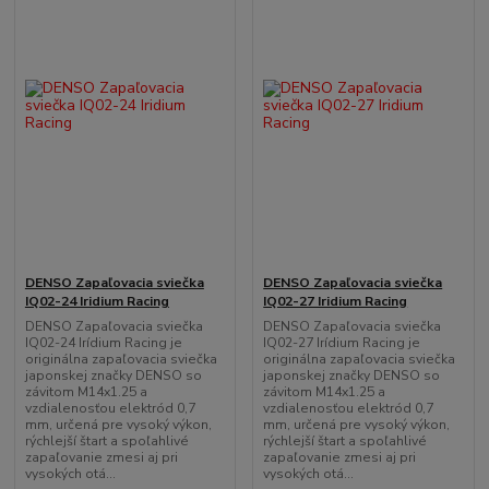
DENSO Zapaľovacia sviečka
DENSO Zapaľovacia sviečka
IQ02-24 Iridium Racing
IQ02-27 Iridium Racing
DENSO Zapaľovacia sviečka
DENSO Zapaľovacia sviečka
IQ02-24 Irídium Racing je
IQ02-27 Irídium Racing je
originálna zapaľovacia sviečka
originálna zapaľovacia sviečka
japonskej značky DENSO so
japonskej značky DENSO so
závitom M14x1.25 a
závitom M14x1.25 a
vzdialenosťou elektród 0,7
vzdialenosťou elektród 0,7
mm, určená pre vysoký výkon,
mm, určená pre vysoký výkon,
rýchlejší štart a spoľahlivé
rýchlejší štart a spoľahlivé
zapaľovanie zmesi aj pri
zapaľovanie zmesi aj pri
vysokých otá...
vysokých otá...