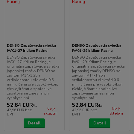
DENSO Zapaľovacia sviečka
DENSO Zapaľovacia sviečka
IW01-27 Iridium Racing
IW01-29 Iridium Racing
DENSO Zapaľovacia sviečka
DENSO Zapaľovacia sviečka
IW01-27 Irídium Racing je
IW01-29 Irídium Racing je
originálna zapaľovacia sviečka
originálna zapaľovacia sviečka
japonskej značky DENSO so
japonskej značky DENSO so
závitom M14x1.25 a
závitom M14x1.25 a
vzdialenosťou elektród 0,6
vzdialenosťou elektród 0,6
mm, určená pre vysoký výkon,
mm, určená pre vysoký výkon,
rýchlejší štart a spoľahlivé
rýchlejší štart a spoľahlivé
zapaľovanie zmesi aj pri
zapaľovanie zmesi aj pri
vysokých otá...
vysokých otá...
52,84 EUR
52,84 EUR
/
ks
/
ks
Nie je
Nie je
42,96 EUR
bez
42,96 EUR
bez
skladom
skladom
DPH
DPH
Detail
Detail