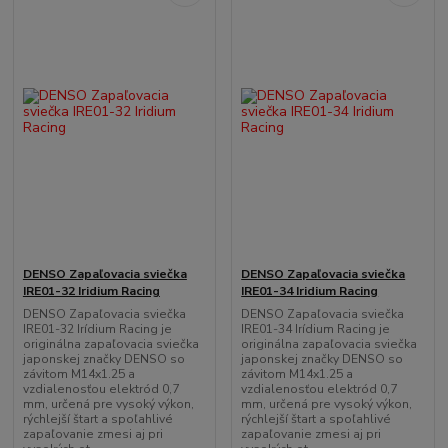
DENSO Zapaľovacia sviečka
DENSO Zapaľovacia sviečka
IRE01-32 Iridium Racing
IRE01-34 Iridium Racing
DENSO Zapaľovacia sviečka
DENSO Zapaľovacia sviečka
IRE01-32 Irídium Racing je
IRE01-34 Irídium Racing je
originálna zapaľovacia sviečka
originálna zapaľovacia sviečka
japonskej značky DENSO so
japonskej značky DENSO so
závitom M14x1.25 a
závitom M14x1.25 a
vzdialenosťou elektród 0,7
vzdialenosťou elektród 0,7
mm, určená pre vysoký výkon,
mm, určená pre vysoký výkon,
rýchlejší štart a spoľahlivé
rýchlejší štart a spoľahlivé
zapaľovanie zmesi aj pri
zapaľovanie zmesi aj pri