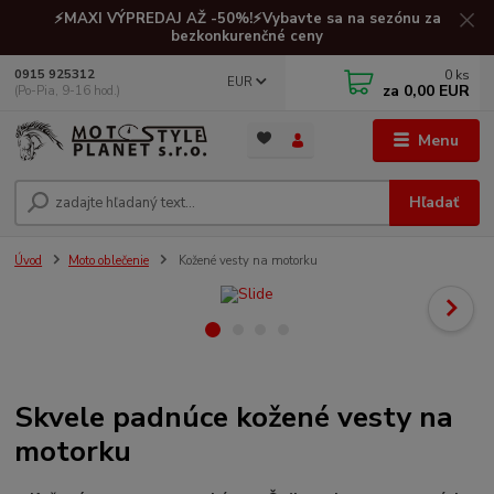
⚡MAXI VÝPREDAJ AŽ -50%!⚡Vybavte sa na sezónu za
bezkonkurenčné ceny
0
ks
0915 925312
EUR
za
0,00 EUR
(Po-Pia, 9-16 hod.)
Menu
Hľadať
Úvod
Moto oblečenie
Kožené vesty na motorku
Skvele padnúce kožené vesty na
motorku