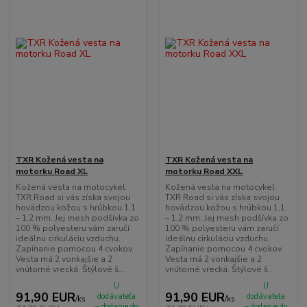
TXR Kožená vesta na
TXR Kožená vesta na
motorku Road XL
motorku Road XXL
Kožená vesta na motocykel
Kožená vesta na motocykel
TXR Road si vás získa svojou
TXR Road si vás získa svojou
hovädzou kožou s hrúbkou 1,1
hovädzou kožou s hrúbkou 1,1
– 1,2 mm. Jej mesh podšívka zo
– 1,2 mm. Jej mesh podšívka zo
100 % polyesteru vám zaručí
100 % polyesteru vám zaručí
ideálnu cirkuláciu vzduchu.
ideálnu cirkuláciu vzduchu.
Zapínanie pomocou 4 cvokov.
Zapínanie pomocou 4 cvokov.
Vesta má 2 vonkajšie a 2
Vesta má 2 vonkajšie a 2
vnútorné vrecká. Štýlové š...
vnútorné vrecká. Štýlové š...
U
U
91,90 EUR
91,90 EUR
dodávateľa
dodávateľa
/
ks
/
ks
– dodanie do
– dodanie do