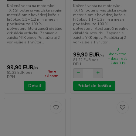
Kožená vesta na motocykel
Kožená vesta na motocykel
TXR Shooter si vás získa svojím
TXR Shooter si vás získa svojím
materiálom z hovädzej kože s
materiálom z hovädzej kože s
hrúbkou 1,1 – 1,2 mm a mesh
hrúbkou 1,1 – 1,2 mm a mesh
podšívkou zo 100 %
podšívkou zo 100 %
polyesteru, ktorá zaručí ideálnu
polyesteru, ktorá zaručí ideálnu
cirkuláciu vzduchu. Zapínanie
cirkuláciu vzduchu. Zapínanie
zaistia YKK zipsy. Poslúžia aj 2
zaistia YKK zipsy. Poslúžia aj 2
vonkajšie a 1 vnútor...
vonkajšie a 1 vnútor...
U
99,90 EUR
dodávateľa
/
ks
– dodanie do
81,22 EUR
bez
2 dní 3 ks
DPH
99,90 EUR
/
ks
Nie je
81,22 EUR
bez
skladom
DPH
Detail
Pridať do košíka