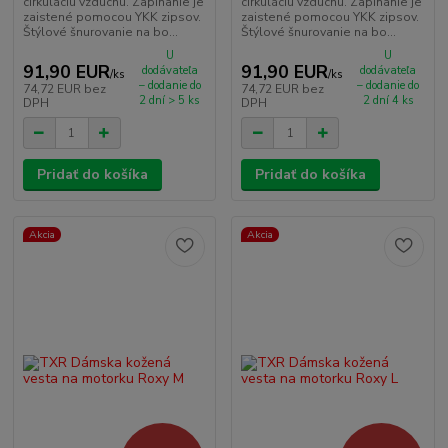
cirkuláciu vzduchu. Zapínanie je
cirkuláciu vzduchu. Zapínanie je
zaistené pomocou YKK zipsov.
zaistené pomocou YKK zipsov.
Štýlové šnurovanie na bo...
Štýlové šnurovanie na bo...
U
U
91,90 EUR
91,90 EUR
dodávateľa
dodávateľa
/
ks
/
ks
– dodanie do
– dodanie do
74,72 EUR
bez
74,72 EUR
bez
2 dní > 5 ks
2 dní 4 ks
DPH
DPH
Pridať do košíka
Pridať do košíka
Akcia
Akcia