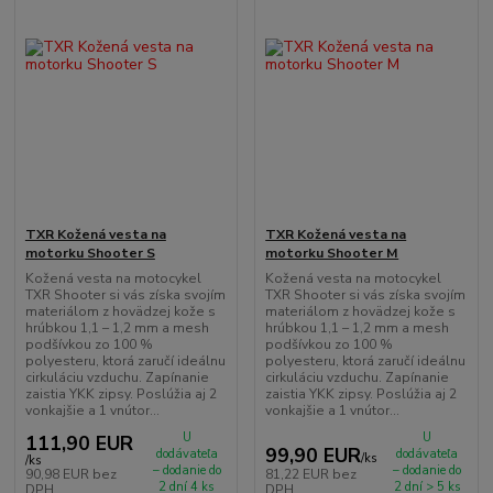
TXR Kožená vesta na
TXR Kožená vesta na
motorku Shooter S
motorku Shooter M
Kožená vesta na motocykel
Kožená vesta na motocykel
TXR Shooter si vás získa svojím
TXR Shooter si vás získa svojím
materiálom z hovädzej kože s
materiálom z hovädzej kože s
hrúbkou 1,1 – 1,2 mm a mesh
hrúbkou 1,1 – 1,2 mm a mesh
podšívkou zo 100 %
podšívkou zo 100 %
polyesteru, ktorá zaručí ideálnu
polyesteru, ktorá zaručí ideálnu
cirkuláciu vzduchu. Zapínanie
cirkuláciu vzduchu. Zapínanie
zaistia YKK zipsy. Poslúžia aj 2
zaistia YKK zipsy. Poslúžia aj 2
vonkajšie a 1 vnútor...
vonkajšie a 1 vnútor...
U
U
111,90 EUR
99,90 EUR
dodávateľa
dodávateľa
/
ks
/
ks
– dodanie do
– dodanie do
90,98 EUR
bez
81,22 EUR
bez
2 dní 4 ks
2 dní > 5 ks
DPH
DPH