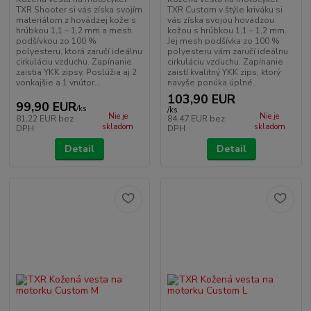
TXR Shooter si vás získa svojím
TXR Custom v štýle kriváku si
materiálom z hovädzej kože s
vás získa svojou hovädzou
hrúbkou 1,1 – 1,2 mm a mesh
kožou s hrúbkou 1,1 – 1,2 mm.
podšívkou zo 100 %
Jej mesh podšívka zo 100 %
polyesteru, ktorá zaručí ideálnu
polyesteru vám zaručí ideálnu
cirkuláciu vzduchu. Zapínanie
cirkuláciu vzduchu. Zapínanie
zaistia YKK zipsy. Poslúžia aj 2
zaistí kvalitný YKK zips, ktorý
vonkajšie a 1 vnútor...
navyše ponúka úplné...
103,90 EUR
99,90 EUR
/
ks
/
ks
Nie je
Nie je
81,22 EUR
bez
84,47 EUR
bez
skladom
skladom
DPH
DPH
Detail
Detail