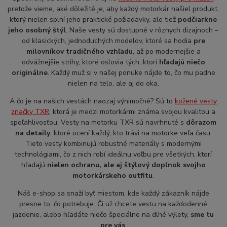
pretože vieme, aké dôležité je, aby každý motorkár našiel produkt,
ktorý nielen splní jeho praktické požiadavky, ale tiež
podčiarkne
jeho osobný štýl
. Naše vesty sú dostupné v rôznych dizajnoch –
od klasických, jednoduchých modelov, ktoré sa hodia
pre
milovníkov tradičného vzhľadu
, až po modernejšie a
odvážnejšie strihy, ktoré oslovia tých, ktorí
hľadajú niečo
originálne
. Každý muž si v našej ponuke nájde to, čo mu padne
nielen na telo, ale aj do oka.
A čo je na našich vestách naozaj výnimočné? Sú to
kožené vesty
značky TXR
, ktorá je medzi motorkármi známa svojou kvalitou a
spoľahlivosťou. Vesty na motorku TXR sú navrhnuté s
dôrazom
na detaily
, ktoré ocení každý, kto trávi na motorke veľa času.
Tieto vesty kombinujú robustné materiály s modernými
technológiami, čo z nich robí ideálnu voľbu pre všetkých, ktorí
hľadajú
nielen ochranu, ale aj štýlový doplnok svojho
motorkárskeho outfitu
.
Náš e-shop sa snaží byť miestom, kde každý zákazník nájde
presne to, čo potrebuje. Či už chcete vestu na každodenné
jazdenie, alebo hľadáte niečo špeciálne na dlhé výlety,
sme tu
pre vás
.