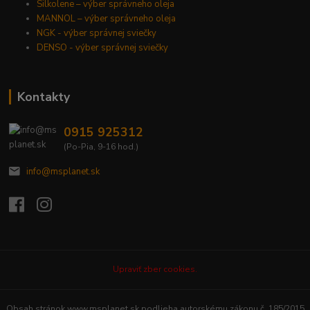
Silkolene – výber správneho oleja
MANNOL – výber správneho oleja
NGK - výber správnej sviečky
DENSO - výber správnej sviečky
Kontakty
0915 925312
(Po-Pia, 9-16 hod.)
info@msplanet.sk
Upraviť zber cookies.
Obsah stránok www.msplanet.sk podlieha autorskému zákonu č. 185/2015