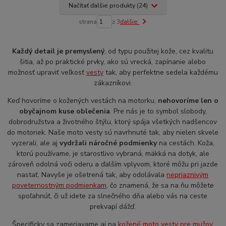
Načítať ďalšie produkty (24)
strana
z 3
ďalšie
Každý detail je premyslený
, od typu použitej kože, cez kvalitu
šitia, až po praktické prvky, ako sú vrecká, zapínanie alebo
možnosť upraviť veľkosť
vesty
tak, aby perfektne sedela každému
zákazníkovi.
Keď hovoríme o kožených vestách na motorku,
nehovoríme len o
obyčajnom kuse oblečenia
. Pre nás je to symbol slobody,
dobrodružstva a životného štýlu, ktorý spája všetkých nadšencov
do motoriek. Naše moto vesty sú navrhnuté tak, aby nielen skvele
vyzerali, ale aj
vydržali náročné podmienky
na cestách. Koža,
ktorú používame, je starostlivo vybraná, mäkká na dotyk, ale
zároveň odolná voči oderu a ďalším vplyvom, ktoré môžu pri jazde
nastať. Navyše je ošetrená tak, aby odolávala
nepriaznivým
poveternostným podmienkam
, čo znamená, že sa na ňu môžete
spoľahnúť, či už idete za slnečného dňa alebo vás na ceste
prekvapí dážď.
Špecificky sa zameriavame aj na
kožené moto vesty pre mužov
,