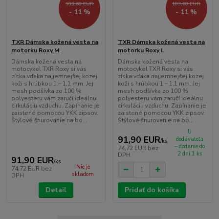
103,60 EUR
103,60 EUR
- 11 %
- 11 %
TXR Dámska kožená vesta na
TXR Dámska kožená vesta na
motorku Roxy M
motorku Roxy L
Dámska kožená vesta na
Dámska kožená vesta na
motocykel TXR Roxy si vás
motocykel TXR Roxy si vás
získa vďaka najjemnejšej kozej
získa vďaka najjemnejšej kozej
koži s hrúbkou 1 – 1,1 mm. Jej
koži s hrúbkou 1 – 1,1 mm. Jej
mesh podšívka zo 100 %
mesh podšívka zo 100 %
polyesteru vám zaručí ideálnu
polyesteru vám zaručí ideálnu
cirkuláciu vzduchu. Zapínanie je
cirkuláciu vzduchu. Zapínanie je
zaistené pomocou YKK zipsov.
zaistené pomocou YKK zipsov.
Štýlové šnurovanie na bo...
Štýlové šnurovanie na bo...
U
91,90 EUR
dodávateľa
/
ks
– dodanie do
74,72 EUR
bez
2 dní 1 ks
DPH
91,90 EUR
/
ks
Nie je
74,72 EUR
bez
skladom
DPH
Detail
Pridať do košíka