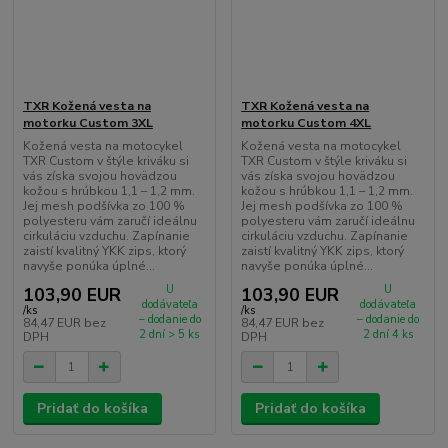
TXR Kožená vesta na
TXR Kožená vesta na
motorku Custom 3XL
motorku Custom 4XL
Kožená vesta na motocykel
Kožená vesta na motocykel
TXR Custom v štýle kriváku si
TXR Custom v štýle kriváku si
vás získa svojou hovädzou
vás získa svojou hovädzou
kožou s hrúbkou 1,1 – 1,2 mm.
kožou s hrúbkou 1,1 – 1,2 mm.
Jej mesh podšívka zo 100 %
Jej mesh podšívka zo 100 %
polyesteru vám zaručí ideálnu
polyesteru vám zaručí ideálnu
cirkuláciu vzduchu. Zapínanie
cirkuláciu vzduchu. Zapínanie
zaistí kvalitný YKK zips, ktorý
zaistí kvalitný YKK zips, ktorý
navyše ponúka úplné...
navyše ponúka úplné...
U
U
103,90 EUR
103,90 EUR
dodávateľa
dodávateľa
/
ks
/
ks
– dodanie do
– dodanie do
84,47 EUR
bez
84,47 EUR
bez
2 dní > 5 ks
2 dní 4 ks
DPH
DPH
Pridať do košíka
Pridať do košíka