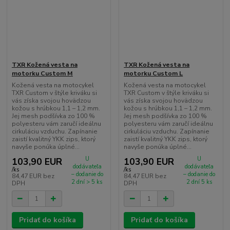
TXR Kožená vesta na
TXR Kožená vesta na
motorku Custom M
motorku Custom L
Kožená vesta na motocykel
Kožená vesta na motocykel
TXR Custom v štýle kriváku si
TXR Custom v štýle kriváku si
vás získa svojou hovädzou
vás získa svojou hovädzou
kožou s hrúbkou 1,1 – 1,2 mm.
kožou s hrúbkou 1,1 – 1,2 mm.
Jej mesh podšívka zo 100 %
Jej mesh podšívka zo 100 %
polyesteru vám zaručí ideálnu
polyesteru vám zaručí ideálnu
cirkuláciu vzduchu. Zapínanie
cirkuláciu vzduchu. Zapínanie
zaistí kvalitný YKK zips, ktorý
zaistí kvalitný YKK zips, ktorý
navyše ponúka úplné...
navyše ponúka úplné...
U
U
103,90 EUR
103,90 EUR
dodávateľa
dodávateľa
/
ks
/
ks
– dodanie do
– dodanie do
84,47 EUR
bez
84,47 EUR
bez
2 dní > 5 ks
2 dní 5 ks
DPH
DPH
Pridať do košíka
Pridať do košíka