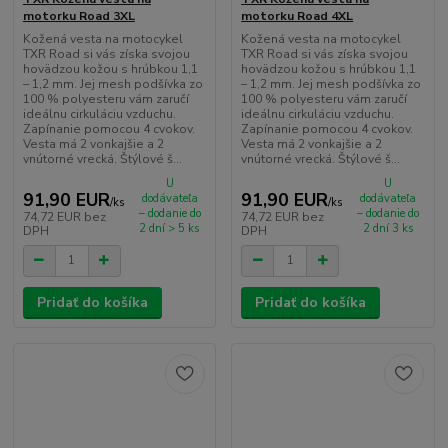
motorku Road 3XL
motorku Road 4XL
Kožená vesta na motocykel
Kožená vesta na motocykel
TXR Road si vás získa svojou
TXR Road si vás získa svojou
hovädzou kožou s hrúbkou 1,1
hovädzou kožou s hrúbkou 1,1
– 1,2 mm. Jej mesh podšívka zo
– 1,2 mm. Jej mesh podšívka zo
100 % polyesteru vám zaručí
100 % polyesteru vám zaručí
ideálnu cirkuláciu vzduchu.
ideálnu cirkuláciu vzduchu.
Zapínanie pomocou 4 cvokov.
Zapínanie pomocou 4 cvokov.
Vesta má 2 vonkajšie a 2
Vesta má 2 vonkajšie a 2
vnútorné vrecká. Štýlové š...
vnútorné vrecká. Štýlové š...
U
U
91,90 EUR
91,90 EUR
dodávateľa
dodávateľa
/
ks
/
ks
– dodanie do
– dodanie do
74,72 EUR
bez
74,72 EUR
bez
2 dní > 5 ks
2 dní 3 ks
DPH
DPH
Pridať do košíka
Pridať do košíka