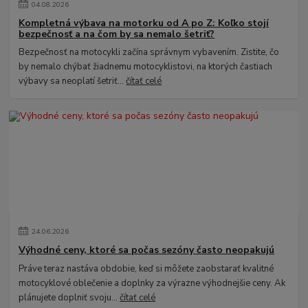
04
.
08
.
2026
Kompletná výbava na motorku od A po Z: Koľko stojí
bezpečnosť a na čom by sa nemalo šetriť?
Bezpečnosť na motocykli začína správnym vybavením. Zistite, čo
by nemalo chýbať žiadnemu motocyklistovi, na ktorých častiach
výbavy sa neoplatí šetriť...
čítať celé
24
.
06
.
2026
Výhodné ceny, ktoré sa počas sezóny často neopakujú
Práve teraz nastáva obdobie, keď si môžete zaobstarať kvalitné
motocyklové oblečenie a doplnky za výrazne výhodnejšie ceny. Ak
plánujete doplniť svoju...
čítať celé