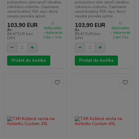
polyesteru vám zaručí ideálnu
polyesteru vám zaručí ideálnu
cirkuláciu vzduchu. Zapínanie
cirkuláciu vzduchu. Zapínanie
zaistí kvalitný YKK zips, ktorý
zaistí kvalitný YKK zips, ktorý
navyše ponúka úplné...
navyše ponúka úplné...
U
U
103,90 EUR
103,90 EUR
dodávateľa
dodávateľa
/
ks
/
ks
– dodanie do
– dodanie do
84,47 EUR
bez
84,47 EUR
bez
2 dní > 5 ks
2 dní 3 ks
DPH
DPH
Pridať do košíka
Pridať do košíka