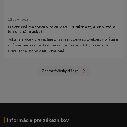
30
.
04
.
2026
Elektrická motorka v roku 2026: Budúcnosť, alebo stále
len drahá hračka?
Ruku na srdce - pre väčšinu z nás je motorka so zvukom, vibráciami
a vôňou benzínu. Lenže doba sa mení a rok 2026 priniesol do
sveta jednej stopy vlnu...
čítať celé
Zobraziť všetky články
Informácie pre zákazníkov