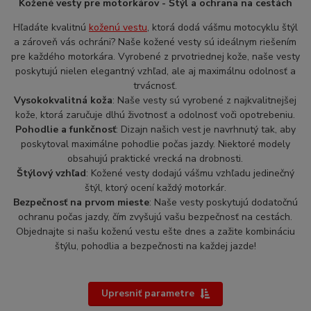
Kožené vesty pre motorkárov - Štýl a ochrana na cestách
Hľadáte kvalitnú
koženú vestu
, ktorá dodá vášmu motocyklu štýl
a zároveň vás ochráni? Naše kožené vesty sú ideálnym riešením
pre každého motorkára. Vyrobené z prvotriednej kože, naše vesty
poskytujú nielen elegantný vzhľad, ale aj maximálnu odolnosť a
trvácnosť.
Vysokokvalitná koža
: Naše vesty sú vyrobené z najkvalitnejšej
kože, ktorá zaručuje dlhú životnosť a odolnosť voči opotrebeniu.
Pohodlie a funkčnosť
: Dizajn našich vest je navrhnutý tak, aby
poskytoval maximálne pohodlie počas jazdy. Niektoré modely
obsahujú praktické vrecká na drobnosti.
Štýlový vzhľad
: Kožené vesty dodajú vášmu vzhľadu jedinečný
štýl, ktorý ocení každý motorkár.
Bezpečnosť na prvom mieste
: Naše vesty poskytujú dodatočnú
ochranu počas jazdy, čím zvyšujú vašu bezpečnosť na cestách.
Objednajte si našu koženú vestu ešte dnes a zažite kombináciu
štýlu, pohodlia a bezpečnosti na každej jazde!
Upresniť parametre