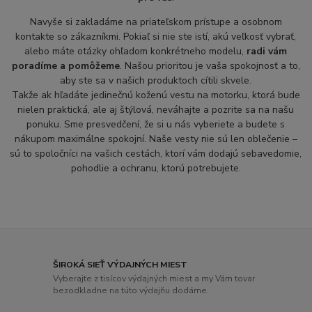
Navyše si zakladáme na priateľskom prístupe a osobnom
kontakte so zákazníkmi. Pokiaľ si nie ste istí, akú veľkosť vybrať,
alebo máte otázky ohľadom konkrétneho modelu,
radi vám
poradíme a pomôžeme
. Našou prioritou je vaša spokojnosť a to,
aby ste sa v našich produktoch cítili skvele.
Takže ak hľadáte jedinečnú koženú vestu na motorku, ktorá bude
nielen praktická, ale aj štýlová, neváhajte a pozrite sa na našu
ponuku. Sme presvedčení, že si u nás vyberiete a budete s
nákupom maximálne spokojní. Naše vesty nie sú len oblečenie –
sú to spoločníci na vašich cestách, ktorí vám dodajú sebavedomie,
pohodlie a ochranu, ktorú potrebujete.
ŠIROKÁ SIEŤ VÝDAJNÝCH MIEST
Vyberajte z tisícov výdajných miest a my Vám tovar
bezodkladne na túto výdajňu dodáme.