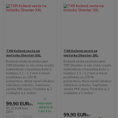
TXR Kožená vesta na
TXR Kožená vesta na
motorku Shooter XXL
motorku Shooter 3XL
Kožená vesta na motocykel
Kožená vesta na motocykel
TXR Shooter si vás získa svojím
TXR Shooter si vás získa svojím
materiálom z hovädzej kože s
materiálom z hovädzej kože s
hrúbkou 1,1 – 1,2 mm a mesh
hrúbkou 1,1 – 1,2 mm a mesh
podšívkou zo 100 %
podšívkou zo 100 %
polyesteru, ktorá zaručí ideálnu
polyesteru, ktorá zaručí ideálnu
cirkuláciu vzduchu. Zapínanie
cirkuláciu vzduchu. Zapínanie
zaistia YKK zipsy. Poslúžia aj 2
zaistia YKK zipsy. Poslúžia aj 2
vonkajšie a 1 vnútor...
vonkajšie a 1 vnútor...
U
99,90 EUR
dodávateľa
/
ks
– dodanie do
81,22 EUR
bez
2 dní 4 ks
DPH
99,90 EUR
/
ks