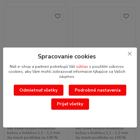
Spracovanie cookies
Náš e-shop a partneri potrebujú Váš
súhlas
s použitím súborov
cookies, aby Vám mohli zobrazovať informácie týkajúce sa Vašich
záujmov.
Odmietnuť všetky
Podrobné nastavenia
Prijať všetky
TXR Kožená vesta na
TXR Kožená vesta na
motorku Custom XL
motorku Custom XXL
Kožená vesta na motocykel
Kožená vesta na motocykel
TXR Custom v štýle kriváku si
TXR Custom v štýle kriváku si
vás získa svojou hovädzou
vás získa svojou hovädzou
kožou s hrúbkou 1,1 – 1,2 mm.
kožou s hrúbkou 1,1 – 1,2 mm.
Jej mesh podšívka zo 100 %
Jej mesh podšívka zo 100 %