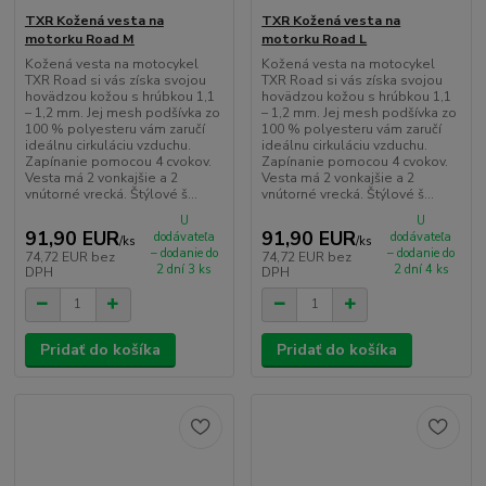
TXR Kožená vesta na
TXR Kožená vesta na
motorku Road M
motorku Road L
Kožená vesta na motocykel
Kožená vesta na motocykel
TXR Road si vás získa svojou
TXR Road si vás získa svojou
hovädzou kožou s hrúbkou 1,1
hovädzou kožou s hrúbkou 1,1
– 1,2 mm. Jej mesh podšívka zo
– 1,2 mm. Jej mesh podšívka zo
100 % polyesteru vám zaručí
100 % polyesteru vám zaručí
ideálnu cirkuláciu vzduchu.
ideálnu cirkuláciu vzduchu.
Zapínanie pomocou 4 cvokov.
Zapínanie pomocou 4 cvokov.
Vesta má 2 vonkajšie a 2
Vesta má 2 vonkajšie a 2
vnútorné vrecká. Štýlové š...
vnútorné vrecká. Štýlové š...
U
U
91,90 EUR
91,90 EUR
dodávateľa
dodávateľa
/
ks
/
ks
– dodanie do
– dodanie do
74,72 EUR
bez
74,72 EUR
bez
2 dní 3 ks
2 dní 4 ks
DPH
DPH
Pridať do košíka
Pridať do košíka