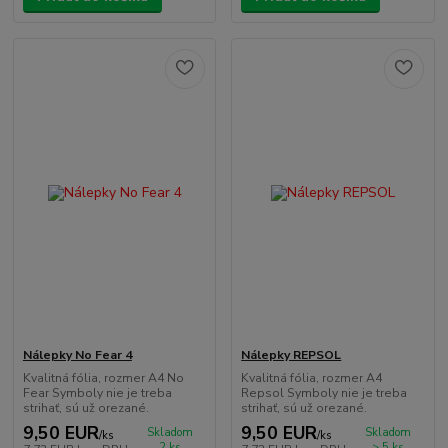
Nálepky No Fear 4
Nálepky REPSOL
Kvalitná fólia, rozmer A4 No
Kvalitná fólia, rozmer A4
Fear Symboly nie je treba
Repsol Symboly nie je treba
strihať, sú už orezané.
strihať, sú už orezané.
9,50 EUR
9,50 EUR
Skladom
Skladom
/
ks
/
ks
2 ks
> 5 ks