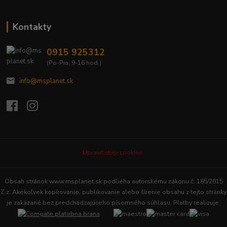
Kontakty
0915 925312
(Po-Pia, 9-16 hod.)
info@msplanet.sk
Upraviť zber cookies.
Obsah stránok www.msplanet.sk podlieha autorskému zákonu č. 185/2015
Z.z. Akékoľvek kopírovanie, publikovanie alebo šírenie obsahu z tejto stránky
je zakázané bez predchádzajúceho písomného súhlasu. Platby realizuje: