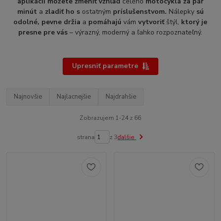
aplikácii môžete zmeniť vzhľad
celého
motocykla za pár
minút
a
zladiť ho
s
ostatným
príslušenstvom.
Nálepky
sú
odolné, pevne držia
a
pomáhajú
vám
vytvoriť
štýl,
ktorý je
presne pre vás
– výrazný, moderný a ľahko rozpoznateľný.
Upresniť parametre
Najnovšie
Najlacnejšie
Najdrahšie
Zobrazujem 1-24 z 66
strana
z 3
ďalšie