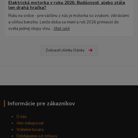
Elektrická motorka v roku 2026: Budúcnosť, alebo stále
len drahá hračka?
Ruku na srdce - pre väčšinu z nás je motorka so zvukom, vibráciami
a vôňou benzínu. Lenže doba sa mení a rok 2026 priniesol do
sveta jednej stopy vlnu...
čítať celé
Zobraziť všetky články
Informácie pre zákazníkov
O nás
Ako nakupovať
Vrátenie tovaru
Odstúpenie od zmluvy