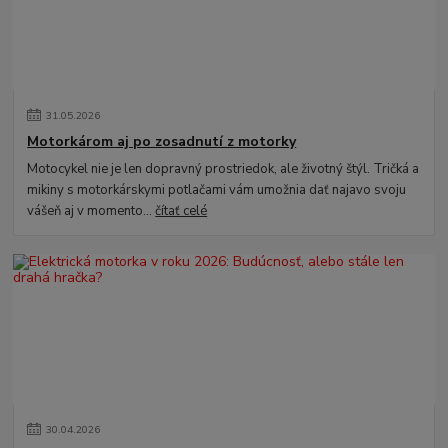
31
.
05
.
2026
Motorkárom aj po zosadnutí z motorky
Motocykel nie je len dopravný prostriedok, ale životný štýl. Tričká a
mikiny s motorkárskymi potlačami vám umožnia dať najavo svoju
vášeň aj v momento...
čítať celé
30
.
04
.
2026