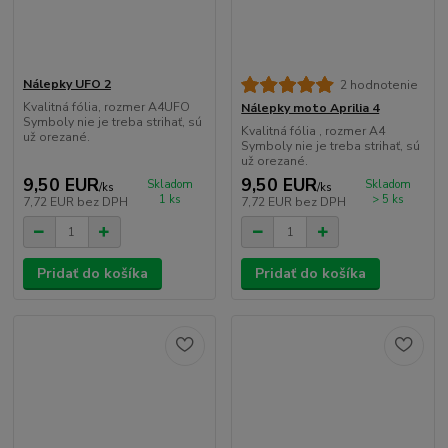
Nálepky UFO 2
2 hodnotenie
Kvalitná fólia, rozmer A4UFO
Nálepky moto Aprilia 4
Symboly nie je treba strihať, sú
Kvalitná fólia , rozmer A4
už orezané.
Symboly nie je treba strihať, sú
už orezané.
9,50 EUR
9,50 EUR
Skladom
Skladom
/
ks
/
ks
1 ks
> 5 ks
7,72 EUR
bez DPH
7,72 EUR
bez DPH
Pridať do košíka
Pridať do košíka