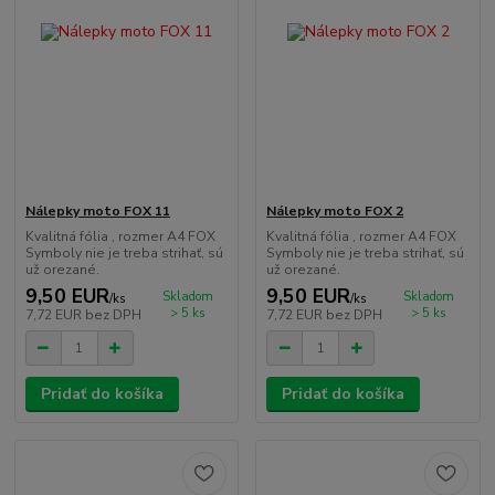
Nálepky moto FOX 11
Nálepky moto FOX 2
Kvalitná fólia , rozmer A4 FOX
Kvalitná fólia , rozmer A4 FOX
Symboly nie je treba strihať, sú
Symboly nie je treba strihať, sú
už orezané.
už orezané.
9,50 EUR
9,50 EUR
Skladom
Skladom
/
ks
/
ks
> 5 ks
> 5 ks
7,72 EUR
bez DPH
7,72 EUR
bez DPH
Pridať do košíka
Pridať do košíka