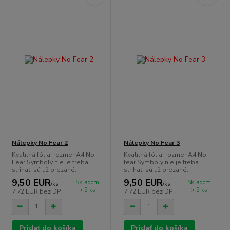
Nálepky No Fear 2
Nálepky No Fear 3
Kvalitná fólia, rozmer A4 No
Kvalitná fólia, rozmer A4 No
Fear Symboly nie je treba
fear Symboly nie je treba
strihať, sú už orezané.
strihať, sú už orezané.
9,50 EUR
9,50 EUR
Skladom
Skladom
/
ks
/
ks
> 5 ks
> 5 ks
7,72 EUR
bez DPH
7,72 EUR
bez DPH
Pridať do košíka
Pridať do košíka