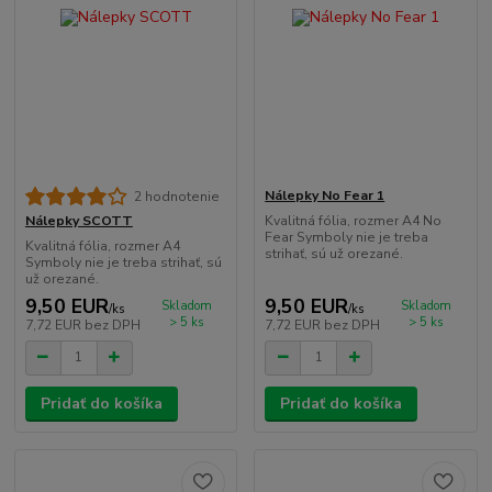
Nálepky No Fear 1
2 hodnotenie
Kvalitná fólia, rozmer A4 No
Nálepky SCOTT
Fear Symboly nie je treba
Kvalitná fólia, rozmer A4
strihať, sú už orezané.
Symboly nie je treba strihať, sú
už orezané.
9,50 EUR
9,50 EUR
Skladom
Skladom
/
ks
/
ks
> 5 ks
> 5 ks
7,72 EUR
bez DPH
7,72 EUR
bez DPH
Pridať do košíka
Pridať do košíka