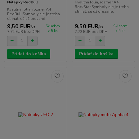
Kvalitná fólia, rozmer A4
Nálepky RedBull
RockStar Symboly nie je treba
Kvalitná fólia, rozmer A4
strihať, sú už orezané.
RedBull Symboly nie je treba
strihať, sú už orezané.
9,50 EUR
9,50 EUR
Skladom
Skladom
/
ks
/
ks
> 5 ks
> 5 ks
7,72 EUR
bez DPH
7,72 EUR
bez DPH
Pridať do košíka
Pridať do košíka