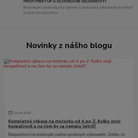
PROFI PRÍSTUP A DLHOROČNÉ SKÚSENOSTI
Motorkami jednoducho žijeme a dokonalý zákaznícky komfort
je pre nás prioritou.
Novinky z nášho blogu
04
.
08
.
2026
Kompletná výbava na motorku od A po Z: Koľko stojí
bezpečnosť a na čom by sa nemalo šetriť?
Bezpečnosť na motocykli začína správnym vybavením. Zistite, čo