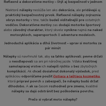
Reflexné a dekoratívne motívy – štýl aj bezpečnosť v jednom
Niektoré
nálepky
neslúžia len ako
dekorácia,
ale
pridávajú
aj
praktický bezpečnostný prvok. Reflexné nálepky zvýraznia
obrys motorky
v tme, takže
budeš viditeľnejší pre
ostatných
vodičov. Dekoratívne motívy
zas
dodajú motorke športový
alebo
závodný charakter,
ktorý skvele
vynikne
najmä
na naked
motocykloch, supersportoch
či
adventure modeloch.
Jednoduchá aplikácia a dlhá životnosť – uprav si motorku za
pár minút
Nálepky
sú navrhnuté tak, aby
sa ľahko
aplikovali
,
pevne držali
a
neodlepovali
sa ani pri náročnej jazde. Vďaka
kvalitnej
samolepiacej vrstve
ich
nalepíš rýchlo
a
bez
zbytočných
komplikácií.
Ak
chceš dosiahnuť dokonalý výsledok,
pred
aplikáciou
odporúčame použiť
čistiacu
a leštiacu kozmetiku
,
ktorá
pripraví povrch
a
zabezpečí, že nálepky budú držať
dlhodobo.
A
ak sa
časom
rozhodneš pre zmenu,
kvalitné
nálepky sa dajú odstrániť bez poškodenia povrchu.
Prečo si vybrať moto nálepky?