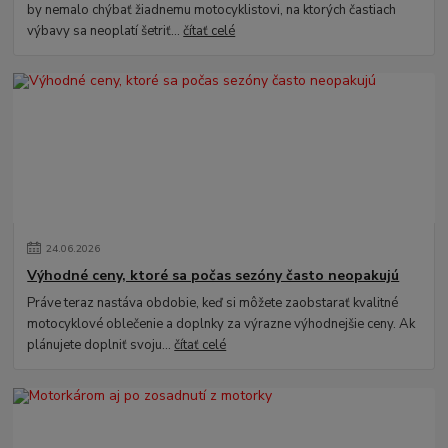
by nemalo chýbať žiadnemu motocyklistovi, na ktorých častiach
výbavy sa neoplatí šetriť...
čítať celé
24
.
06
.
2026
Výhodné ceny, ktoré sa počas sezóny často neopakujú
Práve teraz nastáva obdobie, keď si môžete zaobstarať kvalitné
motocyklové oblečenie a doplnky za výrazne výhodnejšie ceny. Ak
plánujete doplniť svoju...
čítať celé