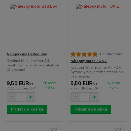
Nálepky moto Bad Boy
1 hodnotenie
Kvalitná fólia , rozmer A4
Nálepky moto FOX 1
Symboly nie je treba strihať, sú
Kvalitná fólia , rozmer A4 FOX
už orezané.
Symboly nie je treba strihať, sú
už orezané.
9,50 EUR
9,50 EUR
Skladom
Skladom
/
ks
/
ks
> 5 ks
> 5 ks
7,72 EUR
bez DPH
7,72 EUR
bez DPH
Pridať do košíka
Pridať do košíka