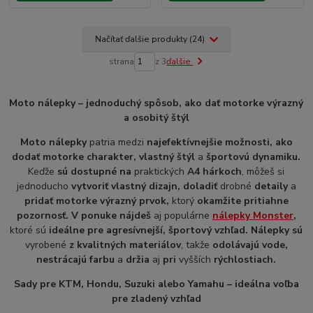
Načítať ďalšie produkty (24)
strana
z 3
ďalšie
Moto nálepky – jednoduchý spôsob, ako dať motorke výrazný
a osobitý štýl
Moto nálepky
patria medzi
najefektívnejšie možnosti, ako
dodať motorke charakter, vlastný štýl
a
športovú dynamiku.
Keďže
sú dostupné na
praktických
A4 hárkoch
, môžeš si
jednoducho
vytvoriť vlastný dizajn, doladiť
drobné
detaily
a
pridať motorke výrazný prvok,
ktorý
okamžite pritiahne
pozornosť.
V ponuke nájdeš
aj populárne
nálepky Monster
,
ktoré sú
ideálne pre agresívnejší, športový vzhľad. Nálepky sú
vyrobené
z kvalitných materiálov
, takže
odolávajú vode,
nestrácajú farbu
a
držia
aj
pri
vyšších
rýchlostiach.
Sady pre KTM, Hondu, Suzuki alebo Yamahu – ideálna voľba
pre zladený vzhľad