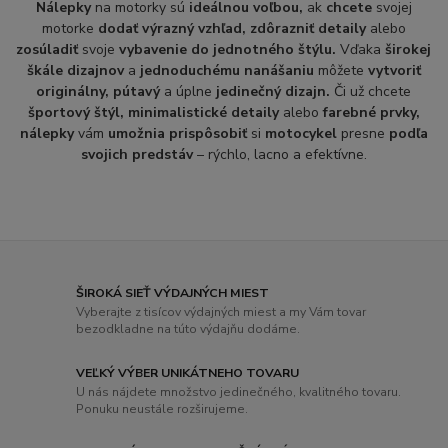
Nálepky
na motorky sú
ideálnou voľbou,
ak
chcete
svojej
motorke
dodať výrazný vzhľad, zdôrazniť detaily
alebo
zosúladiť
svoje
vybavenie do jednotného štýlu.
Vďaka
širokej
škále dizajnov
a
jednoduchému nanášaniu
môžete
vytvoriť
originálny, pútavý
a úplne
jedinečný dizajn.
Či už chcete
športový štýl, minimalistické detaily
alebo
farebné prvky,
nálepky
vám
umožnia prispôsobiť
si
motocykel
presne
podľa
svojich predstáv
– rýchlo, lacno a efektívne.
ŠIROKÁ SIEŤ VÝDAJNÝCH MIEST
Vyberajte z tisícov výdajných miest a my Vám tovar
bezodkladne na túto výdajňu dodáme.
VEĽKÝ VÝBER UNIKÁTNEHO TOVARU
U nás nájdete množstvo jedinečného, ​​kvalitného tovaru.
Ponuku neustále rozširujeme.