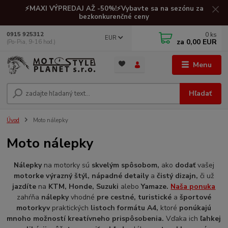
⚡MAXI VÝPREDAJ AŽ -50%!⚡Vybavte sa na sezónu za
bezkonkurenčné ceny
0
ks
0915 925312
EUR
za
0,00 EUR
(Po-Pia, 9-16 hod.)
Menu
Hľadať
Úvod
Moto nálepky
Moto nálepky
Nálepky
na motorky sú
skvelým spôsobom,
ako
dodať
vašej
motorke výrazný štýl, nápadné detaily
a
čistý dizajn,
či už
jazdíte
na
KTM, Honde, Suzuki
alebo
Yamaze.
Naša ponuka
zahŕňa
nálepky
vhodné
pre cestné, turistické
a
športové
motorky
v
praktických
listoch formátu A4,
ktoré
ponúkajú
mnoho možností kreatívneho prispôsobenia.
Vďaka ich
ľahkej