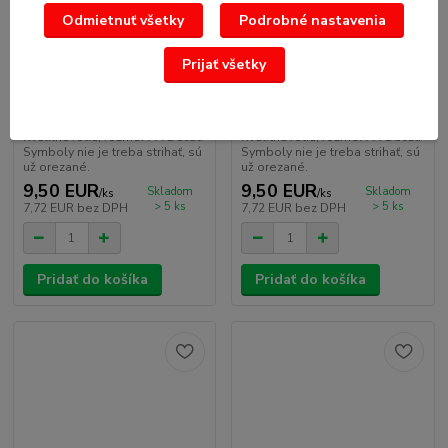
Odmietnuť všetky
Podrobné nastavenia
Prijať všetky
Nálepky moto Ducati 1
Nálepky moto Ducati 2
Kvalitná fólia, rozmer A4 Ducati
Kvalitná fólia, rozmer A4 Ducati
Symboly nie je treba strihať, sú
Symboly nie je treba strihať, sú
už orezané.
už orezané.
9,50 EUR
9,50 EUR
Skladom
Skladom
/
ks
/
ks
> 5 ks
> 5 ks
7,72 EUR
bez DPH
7,72 EUR
bez DPH
Pridať do košíka
Pridať do košíka