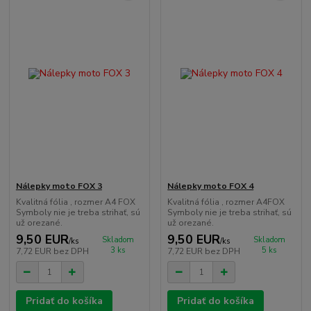
Nálepky moto FOX 3
Nálepky moto FOX 4
Kvalitná fólia , rozmer A4 FOX
Kvalitná fólia , rozmer A4FOX
Symboly nie je treba strihať, sú
Symboly nie je treba strihať, sú
už orezané.
už orezané.
9,50 EUR
9,50 EUR
Skladom
Skladom
/
ks
/
ks
3 ks
5 ks
7,72 EUR
bez DPH
7,72 EUR
bez DPH
Pridať do košíka
Pridať do košíka