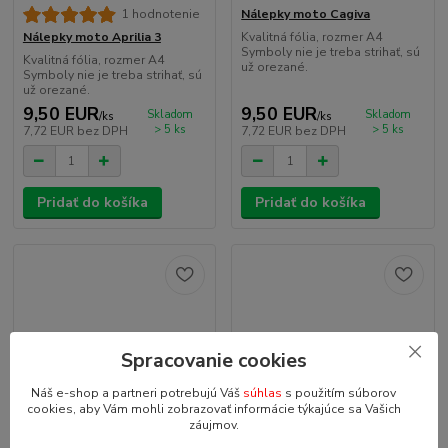
Nálepky moto Cagiva
1 hodnotenie
Kvalitná fólia, rozmer A4
Nálepky moto Aprilia 3
Symboly nie je treba strihať, sú
Kvalitná fólia, rozmer A4
už orezané.
Symboly nie je treba strihať, sú
už orezané.
9,50 EUR
9,50 EUR
Skladom
Skladom
/
ks
/
ks
> 5 ks
> 5 ks
7,72 EUR
bez DPH
7,72 EUR
bez DPH
Pridať do košíka
Pridať do košíka
Spracovanie cookies
Náš e-shop a partneri potrebujú Váš
súhlas
s použitím súborov
cookies, aby Vám mohli zobrazovať informácie týkajúce sa Vašich
záujmov.