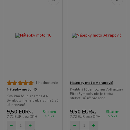
Nálepky moto Akrapovič
1 hodnotenie
Kvalitná fólia, rozmer A4Factory
Nálepky moto 46
EffexSymboly nie je treba
Kvalitná fólia, rozmer A4
strihať, sú už orezané.
Symboly nie je treba strihať, sú
už orezané.
9,50 EUR
9,50 EUR
Skladom
Skladom
/
ks
/
ks
> 5 ks
> 5 ks
7,72 EUR
bez DPH
7,72 EUR
bez DPH