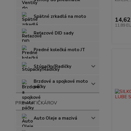
Spätné zrkadlá na moto
14,62
11,89 E
Reťazové DID sady
Predné kolečká moto JT
Stúpačky/Radičky
Brzdové a spojkové moto
páčky
PRE AUTIČKÁROV
Auto Oleje a mazivá