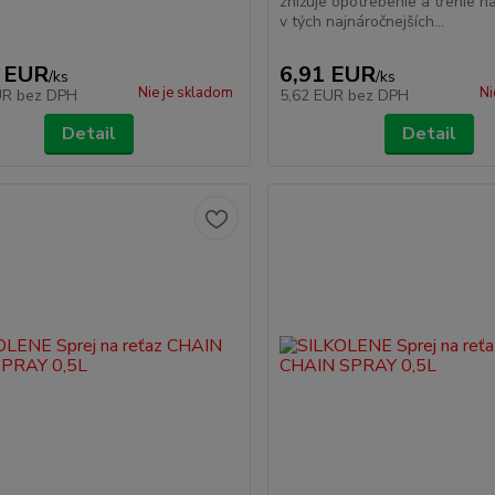
znižuje opotrebenie a trenie n
v tých najnáročnejších...
 EUR
6,91 EUR
/
ks
/
ks
Nie je skladom
Ni
UR
bez DPH
5,62 EUR
bez DPH
Detail
Detail