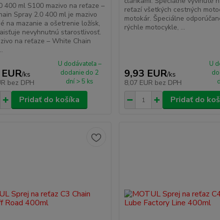
článkami. Špeciálne vyvinuté 
0 400 ml S100 mazivo na reťaze –
reťazí všetkých cestných moto
ain Spray 2.0 400 ml je mazivo
motokár. Špeciálne odporúčan
é na mazanie a ošetrenie ložísk,
rýchle motocykle, ...
aisťuje nevyhnutnú starostlivosť.
ivo na reťaze – White Chain
..
U dodávateľa –
U d
 EUR
9,93 EUR
dodanie do 2
do
/
ks
/
ks
dní > 5 ks
d
UR
bez DPH
8,07 EUR
bez DPH
Pridať do košíka
Pridať do koš