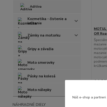
Aditíva
Kozmetika - čistenie a
leštenie
MOTUL S
Off Roa
Zámky na motorku
Špeciál
mazanie 
motocykl
Gripy a závažia
mazanie 
motocyk
podmien
Moto smerovky
krúžkami
Pásky na kolesá
14,39
11,70 E
Moto nálepky
Náš e-shop a partneri
NÁHRADNÉ DIELY