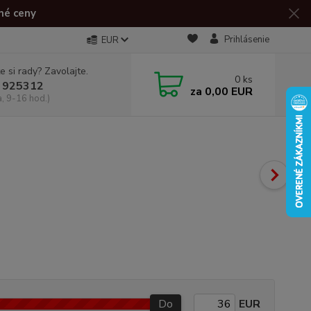
né ceny
Prihlásenie
EUR
e si rady? Zavolajte.
0
ks
 925312
za
0,00 EUR
a, 9-16 hod.)
Do
EUR