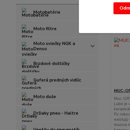
Odmi
Motobatérie
Moto filtre
Moto sviečky NGK a
Denso
Brzdové doštičky
Guferá predných vidlíc
MUC-OFF
Moto duše
Muc-Off
Lube je 
keramick
Držiaky pneu - Haltre
Po rokoc
existujú 
maziva n
Ventily do pneumatík
koncov,..