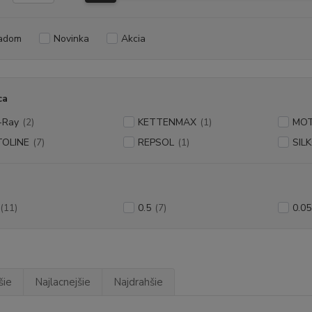
adom
Novinka
Akcia
ca
-Ray
(2)
KETTENMAX
(1)
MO
TOLINE
(7)
REPSOL
(1)
SIL
(11)
0.5
(7)
0.05
šie
Najlacnejšie
Najdrahšie