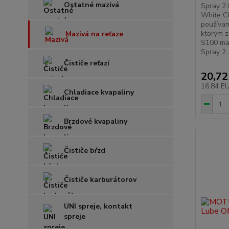
Ostatné mazivá
Spray 2.
White Ch
používan
ktorým z
Mazivá na reťaze
S100 maz
Spray 2..
Čističe reťazí
20,72
16,84 E
Chladiace kvapaliny
Brzdové kvapaliny
Čističe bŕzd
Čističe karburátorov
UNI spreje, kontakt
spreje