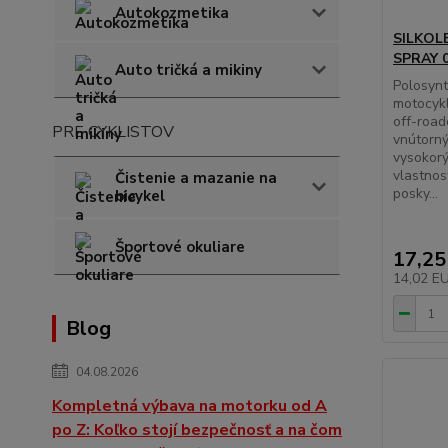
Autokozmetika
SILKOLE
SPRAY 0
Auto tričká a mikiny
Polosynt
motocykl
off-road
PRE CYKLISTOV
vnútorný
vysokorý
vlastnost
Čistenie a mazanie na
posky...
bicykel
Športové okuliare
17,25
14,02 E
Blog
04.08.2026
Kompletná výbava na motorku od A
po Z: Koľko stojí bezpečnosť a na čom