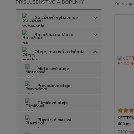
PRÍSLUŠENSTVO A DOPLNKY
Zobrazuje
Garážové vybavenie
Batožina na Moto
Oleje, mazivá a chémia
Motorové oleje
Prevodové oleje
Tlmičové oleje
KETTENM
Plastické mazivá
400 ml
S100 maz