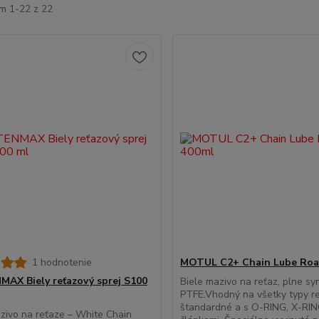
m 1-22 z 22
1 hodnotenie
MOTUL C2+ Chain Lube Roa
AX Biely reťazový sprej S100
Biele mazivo na reťaz, plne sy
PTFE.Vhodný na všetky typy re
štandardné a s O-RING, X-RIN
ivo na reťaze – White Chain