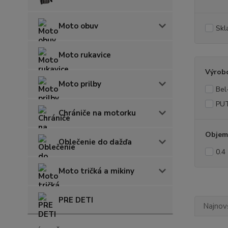
Moto obuv
Skl
Moto rukavice
Výrob
Moto prilby
Bel
PU
Chrániče na motorku
Objem
Oblečenie do dažďa
0.4
Moto tričká a mikiny
PRE DETI
Najnov