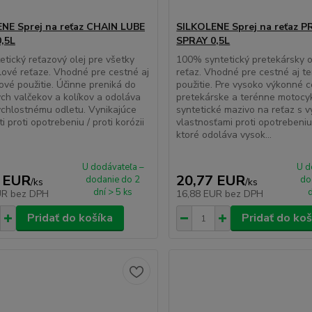
NE Sprej na reťaz CHAIN LUBE
SILKOLENE Sprej na reťaz 
,5L
SPRAY 0,5L
etický reťazový olej pre všetky
100% syntetický pretekársky o
ové reťaze. Vhodné pre cestné aj
reťaz. Vhodné pre cestné aj t
ové použitie. Účinne preniká do
použitie. Pre vysoko výkonné c
ch valčekov a kolíkov a odoláva
pretekárske a terénne motocy
chlostnému odletu. Vynikajúce
syntetické mazivo na reťaz s 
i proti opotrebeniu / proti korózii
vlastnosťami proti opotrebeniu 
ktoré odoláva vysok...
U dodávateľa –
U d
 EUR
20,77 EUR
dodanie do 2
do
/
ks
/
ks
dní > 5 ks
d
UR
bez DPH
16,88 EUR
bez DPH
Pridať do košíka
Pridať do koš