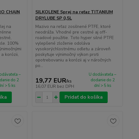
PRO CHAIN
SILKOLENE Sprej na reťaz TITANIUM
DRYLUBE SP 0,5L
lej na
Mazivo na reťaz zosilnené PTFE, ktoré
erénne
neodráža. Vhodné pre cestné aj off-
estné,
roadové použitie. Toto hyper silné PTFE
kle. 100%
vylepšené zloženie odoláva
výnimočnými
vysokorýchlostnému odletu a zároveň
a korózii,
poskytuje výnimočný výkon proti
opotrebovaniu a korózii aj v náročných
po...
odávateľa –
U dodávateľa –
19,77 EUR
danie do 2
dodanie do 2
/
ks
ní > 5 ks
dní > 5 ks
16,07 EUR
bez DPH
íka
Pridať do košíka