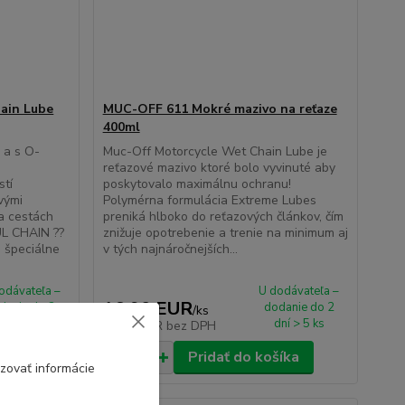
ain Lube
MUC-OFF 611 Mokré mazivo na reťaze
400ml
 a s O-
Muc-Off Motorcycle Wet Chain Lube je
reťazové mazivo ktoré bolo vyvinuté aby
tí
poskytovalo maximálnu ochranu!
vými
Polymérna formulácia Extreme Lubes
na cestách
preniká hlboko do reťazových článkov, čím
UL CHAIN ??
znižuje opotrebenie a trenie na minimum aj
 špeciálne
v tých najnáročnejších...
odávateľa –
U dodávateľa –
16,90 EUR
danie do 2
dodanie do 2
/
ks
ní > 5 ks
dní > 5 ks
13,74 EUR
bez DPH
íka
Pridať do košíka
zovať informácie