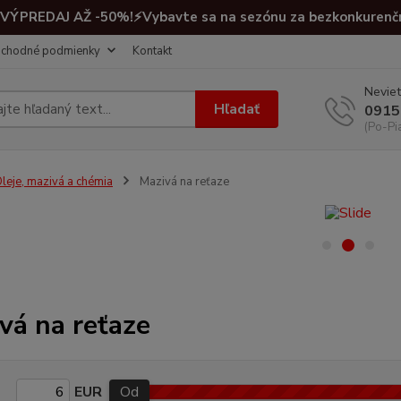
VÝPREDAJ AŽ -50%!⚡Vybavte sa na sezónu za bezkonkurenč
chodné podmienky
Kontakt
Neviet
Hľadať
0915
(Po-Pi
leje, mazivá a chémia
Mazivá na reťaze
vá na reťaze
EUR
Od