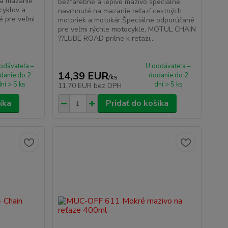
na mazanie
bezfarebné a lepivé mazivo špeciálne
cyklov a
navrhnuté na mazanie reťazí cestných
é pre veľmi
motoriek a motokár.Špeciálne odporúčané
pre veľmi rýchle motocykle, MOTUL CHAIN
??LUBE ROAD priľne k reťazi...
odávateľa –
U dodávateľa –
14,39 EUR
danie do 2
dodanie do 2
/
ks
ní > 5 ks
dní > 5 ks
11,70 EUR
bez DPH
íka
Pridať do košíka