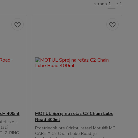
strana
z 1
d+ 400ml
MOTUL Sprej na reťaz C2 Chain Lube
Road 400ml
ntetické s
ťazí:
Prostriedok pre údržbu reťazí Motul® MC
G, Z-RING
CARE™ C2 Chain Lube Road, je