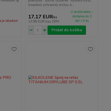
a minimum aj
pokročilé "suché zloženie" vytvára čistú,
trvanlivú ochrannú vrstvu, k...
U dodávateľa –
17,17 EUR
dodanie do 2
/
ks
e je skladom
dní > 5 ks
13,96 EUR
bez DPH
Pridať do košíka