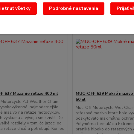
etnuť všetky
Podrobné nastavenia
Prijať v
 637 Mazanie reťaze 400 ml
MUC-OFF 639 Mokré mazivo 
50ml
 Motorcycle All-Weather Chain
vysokovýkonné, najmodernejšie
Muc-Off Motorcycle Wet Chain
é mazivo na reťaze motocyklov.
reťazové mazivo ktoré bolo vy
h výskumu a vývoja sme zistili, že
poskytovalo maximálnu ochran
veľké rozdiely v tom, čo jazdci od
Polymérna formulácia Extreme
a reťaze chcú a potrebujú. Koniec
preniká hlboko do reťazových č
.