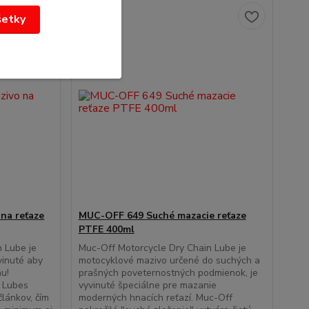
šetky
na reťaze
MUC-OFF 649 Suché mazacie reťaze
PTFE 400ml
 Lube je
Muc-Off Motorcycle Dry Chain Lube je
vinuté aby
motocyklové mazivo určené do suchých a
u!
prašných poveternostných podmienok, je
 Lubes
vyvinuté špeciálne pre mazanie
lánkov, čím
moderných hnacích reťazí. Muc-Off