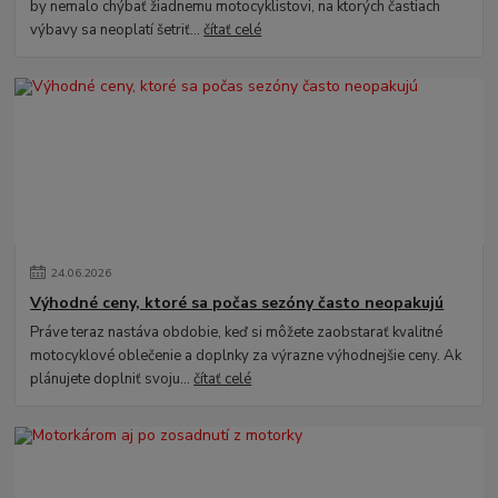
by nemalo chýbať žiadnemu motocyklistovi, na ktorých častiach
výbavy sa neoplatí šetriť...
čítať celé
24
.
06
.
2026
Výhodné ceny, ktoré sa počas sezóny často neopakujú
Práve teraz nastáva obdobie, keď si môžete zaobstarať kvalitné
motocyklové oblečenie a doplnky za výrazne výhodnejšie ceny. Ak
plánujete doplniť svoju...
čítať celé