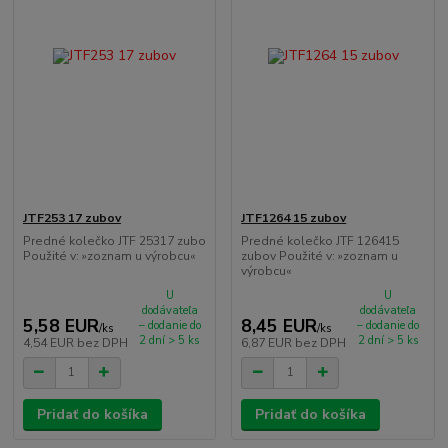
JTF253 17 zubov
JTF1264 15 zubov
Predné kolečko JTF 25317 zubo
Predné kolečko JTF 126415
Použité v: »zoznam u výrobcu«
zubov Použité v: »zoznam u
výrobcu«
U
U
dodávateľa
dodávateľa
5,58 EUR
8,45 EUR
– dodanie do
– dodanie do
/
ks
/
ks
2 dní > 5 ks
2 dní > 5 ks
4,54 EUR
bez DPH
6,87 EUR
bez DPH
Pridať do košíka
Pridať do košíka