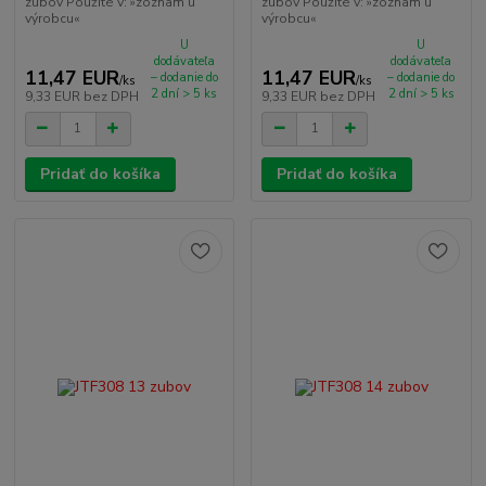
zubov Použité v: »zoznam u
zubov Použité v: »zoznam u
výrobcu«
výrobcu«
U
U
dodávateľa
dodávateľa
11,47 EUR
11,47 EUR
– dodanie do
– dodanie do
/
ks
/
ks
2 dní > 5 ks
2 dní > 5 ks
9,33 EUR
bez DPH
9,33 EUR
bez DPH
Pridať do košíka
Pridať do košíka