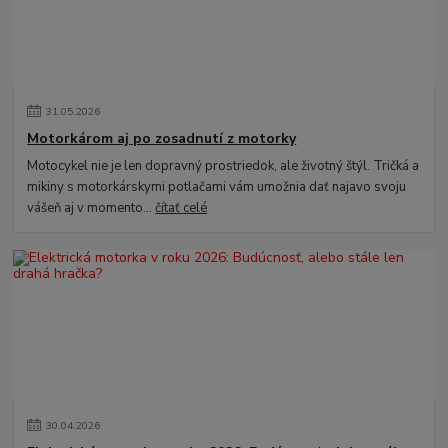
31
.
05
.
2026
Motorkárom aj po zosadnutí z motorky
Motocykel nie je len dopravný prostriedok, ale životný štýl. Tričká a
mikiny s motorkárskymi potlačami vám umožnia dať najavo svoju
vášeň aj v momento...
čítať celé
30
.
04
.
2026