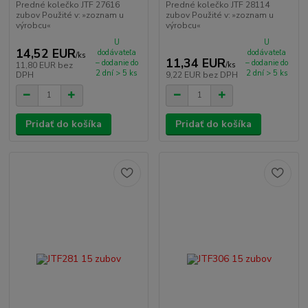
Predné kolečko JTF 27616
Predné kolečko JTF 28114
zubov Použité v: »zoznam u
zubov Použité v: »zoznam u
výrobcu«
výrobcu«
U
U
14,52 EUR
dodávateľa
dodávateľa
/
ks
11,34 EUR
– dodanie do
– dodanie do
11,80 EUR
bez
/
ks
2 dní > 5 ks
2 dní > 5 ks
DPH
9,22 EUR
bez DPH
Pridať do košíka
Pridať do košíka