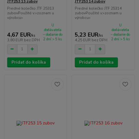
JTF253 13 zubov
JTF253 14 zubov
Predné kolečko JTF 25313
Predné kolečko JTF 25314
zubovPoužité v:»zoznam u
zubovPoužité v:»zoznam u
výrobcu«
výrobcu«
U
U
dodávateľa
dodávateľa
4,67 EUR
5,23 EUR
– dodanie do
– dodanie do
/
ks
/
ks
2 dní > 5 ks
2 dní > 5 ks
3,80 EUR
bez DPH
4,25 EUR
bez DPH
Pridať do košíka
Pridať do košíka