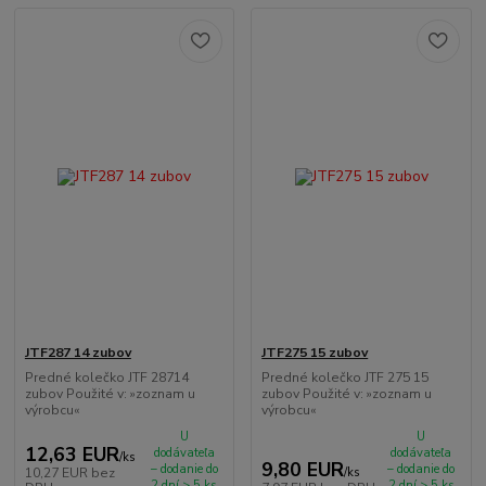
JTF287 14 zubov
JTF275 15 zubov
Predné kolečko JTF 28714
Predné kolečko JTF 275 15
zubov Použité v: »zoznam u
zubov Použité v: »zoznam u
výrobcu«
výrobcu«
U
U
12,63 EUR
dodávateľa
dodávateľa
/
ks
9,80 EUR
– dodanie do
– dodanie do
10,27 EUR
bez
/
ks
2 dní > 5 ks
2 dní > 5 ks