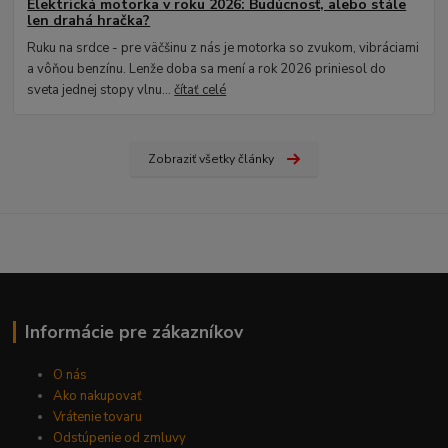
Elektrická motorka v roku 2026: Budúcnosť, alebo stále
len drahá hračka?
Ruku na srdce - pre väčšinu z nás je motorka so zvukom, vibráciami
a vôňou benzínu. Lenže doba sa mení a rok 2026 priniesol do
sveta jednej stopy vlnu...
čítať celé
Zobraziť všetky články
Informácie pre zákazníkov
O nás
Ako nakupovať
Vrátenie tovaru
Odstúpenie od zmluvy