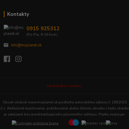
Kontakty
0915 925312
(Po-Pia, 9-16 hod.)
info@msplanet.sk
Upraviť zber cookies.
Obsah stránok www.msplanet.sk podlieha autorskému zákonu č. 185/2015
Z.z. Akékoľvek kopírovanie, publikovanie alebo šírenie obsahu z tejto stránky
je zakázané bez predchádzajúceho písomného súhlasu. Platby realizuje: