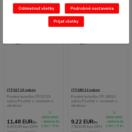
Odmietnuť všetky
Podrobné nastavenia
Prijať všetky
JTF327 15 zubov
JTF280 13 zubov
Predné kolečko JTF32715
Predné kolečko JTF 28013
zubov Použité v: »zoznam u
zubov Použité v: »zoznam u
výrobcu«
výrobcu«
U
U
dodávateľa
dodávateľa
11,48 EUR
9,22 EUR
– dodanie do
– dodanie do
/
ks
/
ks
2 dní > 5 ks
2 dní > 5 ks
9,33 EUR
bez DPH
7,50 EUR
bez DPH