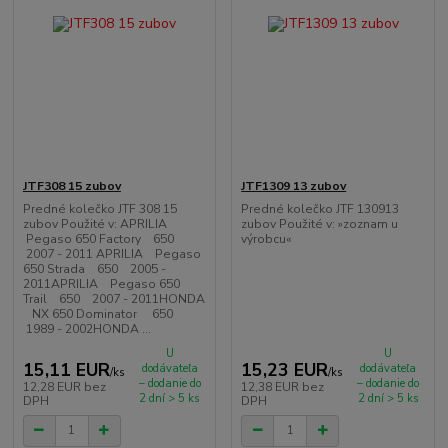
JTF308 15 zubov
JTF1309 13 zubov
Predné kolečko JTF 308 15
Predné kolečko JTF 130913
zubov Použité v: APRILIA
zubov Použité v: »zoznam u
Pegaso 650 Factory 650
výrobcu«
2007 - 2011 APRILIA Pegaso
650 Strada 650 2005 -
2011APRILIA Pegaso 650
Trail 650 2007 - 2011HONDA
NX 650 Dominator 650
1989 - 2002HONDA ...
U
U
15,11 EUR
15,23 EUR
dodávateľa
dodávateľa
/
ks
/
ks
– dodanie do
– dodanie do
12,28 EUR
bez
12,38 EUR
bez
2 dní > 5 ks
2 dní > 5 ks
DPH
DPH