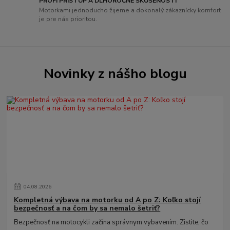
PROFI PRÍSTUP A DLHOROČNÉ SKÚSENOSTI
Motorkami jednoducho žijeme a dokonalý zákaznícky komfort
je pre nás prioritou.
Novinky z nášho blogu
04
.
08
.
2026
Kompletná výbava na motorku od A po Z: Koľko stojí
bezpečnosť a na čom by sa nemalo šetriť?
Bezpečnosť na motocykli začína správnym vybavením. Zistite, čo