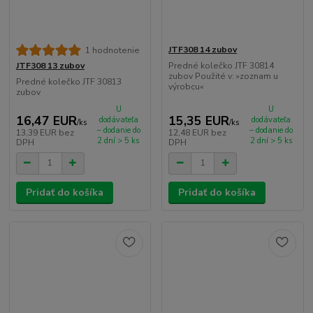
JTF308 14 zubov
1 hodnotenie
Predné kolečko JTF 30814
JTF308 13 zubov
zubov Použité v: »zoznam u
Predné kolečko JTF 30813
výrobcu«
zubov
U
U
16,47 EUR
15,35 EUR
dodávateľa
dodávateľa
/
ks
/
ks
– dodanie do
– dodanie do
13,39 EUR
bez
12,48 EUR
bez
2 dní > 5 ks
2 dní > 5 ks
DPH
DPH
Pridať do košíka
Pridať do košíka