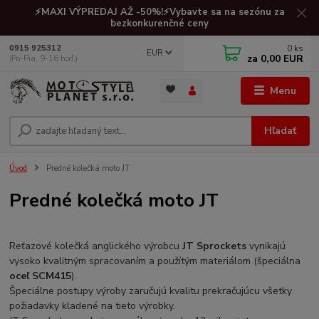
⚡MAXI VÝPREDAJ AŽ -50%!⚡Vybavte sa na sezónu za
bezkonkurenčné ceny
0
ks
0915 925312
EUR
za
0,00 EUR
(Po-Pia, 9-16 hod.)
Menu
Hľadať
Úvod
Predné kolečká moto JT
Predné kolečká moto JT
Reťazové kolečká anglického výrobcu
JT Sprockets
vynikajú
vysoko kvalitným spracovaním a použítým materiálom (špeciálna
oceľ SCM415
).
Špeciálne postupy výroby zaručujú kvalitu prekračujúcu všetky
požiadavky kladené na tieto výrobky.