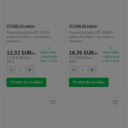
JTF281 15 zubov
JTF306 15 zubov
Predné kolečko JTF 28115
Predné kolečko JTF 30615
zubov Použité v: »zoznam u
zubov Použité v: »zoznam u
výrobcu«
výrobcu«
U
U
12,32 EUR
16,35 EUR
dodávateľa
dodávateľa
/
ks
/
ks
– dodanie do
– dodanie do
10,02 EUR
bez
13,29 EUR
bez
2 dní > 5 ks
2 dní > 5 ks
DPH
DPH
Pridať do košíka
Pridať do košíka