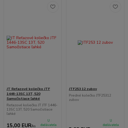
JT Reťazové koliečko JTF
JTF253 12 zubov
1446-13SC 13T, 520
Predné kolečko JTF25312
Samočistiace ľahké
zubov
Reťazové koliečko JT JTF 1446-
13SC 13T, 520 Samočistiace
ľahké
U
U
15,00 EUR
dodávateľa
dodávateľa
/
ks