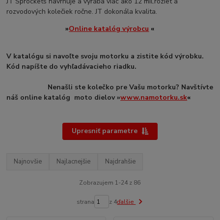
JT Sprockets navrhuje a vyrába viac ako 12 mil.roziet a
rozvodových kolečiek ročne. JT dokonála kvalita.
»
Online katalóg výrobcu
«
V katalógu si navoľte svoju motorku a zistite kód výrobku.
Kód napíšte do vyhľadávacieho riadku.
Nenašli ste kolečko pre Vašu motorku? Navštívte
náš online katalóg moto dielov »
www.namotorku.sk
«
Upresniť parametre
Najnovšie
Najlacnejšie
Najdrahšie
Zobrazujem 1-24 z 86
strana
z 4
ďalšie