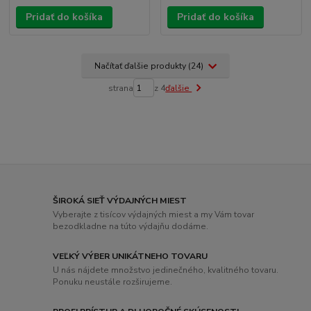
Pridať do košíka
Pridať do košíka
Načítať ďalšie produkty (24)
strana
z 4
ďalšie
ŠIROKÁ SIEŤ VÝDAJNÝCH MIEST
Vyberajte z tisícov výdajných miest a my Vám tovar
bezodkladne na túto výdajňu dodáme.
VEĽKÝ VÝBER UNIKÁTNEHO TOVARU
U nás nájdete množstvo jedinečného, ​​kvalitného tovaru.
Ponuku neustále rozširujeme.