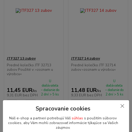
JTF327 13 zubov
JTF327 14 zubov
Predné kolečko JTF 32713
Predné kolečko JTF 32714
zubov Použité v: »zoznam u
zubov »zoznam u výrobcu«
výrobcu«
U
U
dodávateľa
dodávateľa
11,45 EUR
11,48 EUR
– dodanie do
– dodanie do
/
ks
/
ks
2 dní > 5 ks
2 dní > 5 ks
9,31 EUR
bez DPH
9,33 EUR
bez DPH
Spracovanie cookies
Pridať do košíka
Pridať do košíka
Náš e-shop a partneri potrebujú Váš
súhlas
s použitím súborov
cookies, aby Vám mohli zobrazovať informácie týkajúce sa Vašich
záujmov.