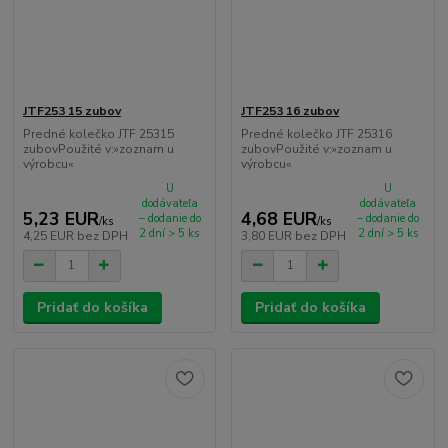
JTF253 15 zubov
JTF253 16 zubov
Predné kolečko JTF 25315
Predné kolečko JTF 25316
zubovPoužité v:»zoznam u
zubovPoužité v:»zoznam u
výrobcu«
výrobcu«
U
U
dodávateľa
dodávateľa
5,23 EUR
4,68 EUR
– dodanie do
– dodanie do
/
ks
/
ks
2 dní > 5 ks
2 dní > 5 ks
4,25 EUR
bez DPH
3,80 EUR
bez DPH
Pridať do košíka
Pridať do košíka