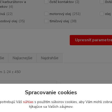
tič karburátorov a
čistič kontaktov
(2)
čist
rekov
(4)
ivá
(22)
motorový olej
(251)
olej 
vodový olej
(35)
tlmičový olej
(38)
Upresniť parametr
šie
Najlacnejšie
Najdrahšie
m 1-24 z 450
Spracovanie cookies
 potrebujú Váš
súhlas
s použitím súborov cookies, aby Vám mohli zobra
týkajúce sa Vašich záujmov.