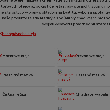
zvolené
oleje, mazivá
a
chemikálie
sú základom
dlhej životn
torových olejov
až po
čističe reťazí
, aby ste mohli svojmu m
 je starostlivo vybraný s ohľadom na
kvalitu, výkon
a
spoľahli
u
, naše produkty zaistia
hladký
a
spoľahlivý chod
vášho
motoc
svojmu vybaveniu
prvotriednu starost
ýber správneho oleja
Motorové oleje
Prevodové oleje
Plastické mazivá
Ostatné mazivá
Čističe reťazí
Chladiace kvapalin