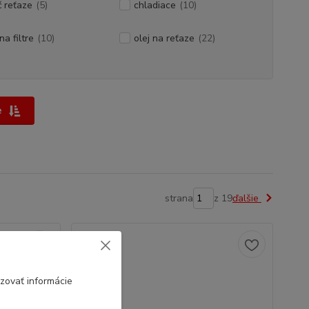
ič reťaze
(5)
chladiace
(10)
na filtre
(10)
olej na reťaze
(22)
e
strana
z 19
ďalšie
zovať informácie