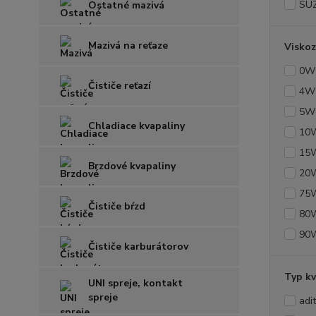
SU
Ostatné mazivá
Mazivá na reťaze
Viskoz
0W
Čističe reťazí
4W
5W
Chladiace kvapaliny
10
15
Brzdové kvapaliny
20
75
Čističe bŕzd
80
90
Čističe karburátorov
Typ kv
UNI spreje, kontakt
spreje
adit