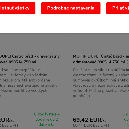
etnuť všetky
Podrobné nastavenia
Prijať v
UPLI Čistič bŕzd - univerzálny
MOTIP DUPLI Čistič bŕzd - u
vač 090514 750 ml
odmasťovač 090514 750 ml (
ŕzd so silne rozpúšťacími
Čistič bŕzd so silne rozpúšťací
ťami. Je šetrný ku všetkým
vlastnosťami. Je šetrný ku vše
 okrúžkom. Má antikorózne
gumovým okrúžkom. Má antiko
ti a nezanecháva žiadne zvyšky
vlastnosti a nezanecháva žiad
. Možno použiť vo všetkých
nečistôt. Možno použiť vo všet
h.
polohách.
U dodávateľa –
U d
EUR
69,42 EUR
dodanie do 2
do
/
ks
/
ks
dní > 5 ks
d
R
bez DPH
56,44 EUR
bez DPH