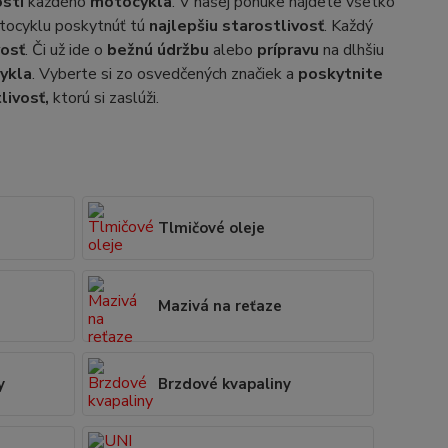
osti
každého
motocykla
. V našej ponuke nájdete všetko
otocyklu poskytnúť tú
najlepšiu starostlivosť
. Každý
vosť
. Či už ide o
bežnú údržbu
alebo
prípravu
na dlhšiu
ykla
. Vyberte si zo osvedčených značiek a
poskytnite
livosť,
ktorú si zaslúži.
Tlmičové oleje
Mazivá na reťaze
y
Brzdové kvapaliny