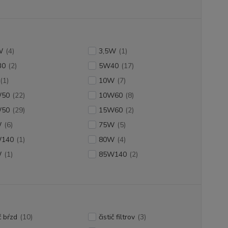
W
(4)
3,5W
(1)
30
(2)
5W40
(17)
(1)
10W
(7)
W50
(22)
10W60
(8)
W50
(29)
15W60
(2)
W
(6)
75W
(5)
140
(1)
80W
(4)
W
(1)
85W140
(2)
ič bŕzd
(10)
čistič filtrov
(3)