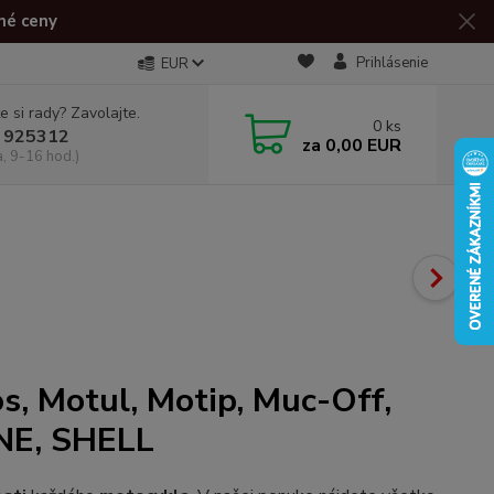
né ceny
Prihlásenie
EUR
e si rady? Zavolajte.
0
ks
 925312
za
0,00 EUR
a, 9-16 hod.)
s, Motul, Motip, Muc-Off,
NE, SHELL