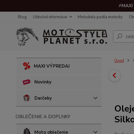
⚡MAXI 
Blog
Užitočné informácie
Motodiely podľa motorky
Ob
Úvod
O
MAXI VÝPREDAJ
Novinky
Darčeky
Olej
OBLEČENIE A DOPLNKY
Silk
Moto oblečenie