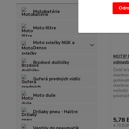
Odmi
Motobatérie
Moto filtre
Moto sviečky NGK a
Denso
MOTIP D
odmasťo
Brzdové doštičky
Čistič b
vlastnos
Guferá predných vidlíc
gumovým
vlastnos
nečistôt
Moto duše
polohác
Držiaky pneu - Haltre
5,78 
4,70 EU
Ventily do pneumatík