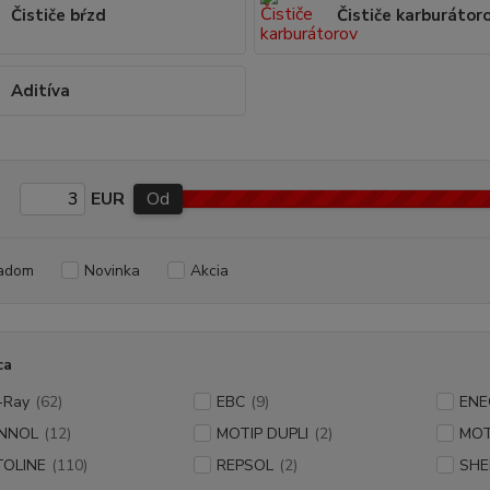
Čističe bŕzd
Čističe karburátor
Aditíva
EUR
Od
adom
Novinka
Akcia
ca
-Ray
(62)
EBC
(9)
ENE
NNOL
(12)
MOTIP DUPLI
(2)
MO
TOLINE
(110)
REPSOL
(2)
SHE