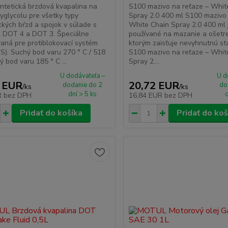
tetická brzdová kvapalina na
S100 mazivo na reťaze – Whit
yglycolu pre všetky typy
Spray 2.0 400 ml S100 mazivo 
ckých bŕzd a spojok v súlade s
White Chain Spray 2.0 400 ml 
, DOT 4 a DOT 3. Špeciálne
používané na mazanie a ošetren
aná pre protiblokovací systém
ktorým zaisťuje nevyhnutnú sta
S). Suchý bod varu 270 ° C / 518
S100 mazivo na reťaze – Whit
ý bod varu 185 ° C ...
Spray 2....
U dodávateľa –
U d
 EUR
20,72 EUR
dodanie do 2
do
/
ks
/
ks
dní > 5 ks
d
R
bez DPH
16,84 EUR
bez DPH
Pridať do košíka
Pridať do koš