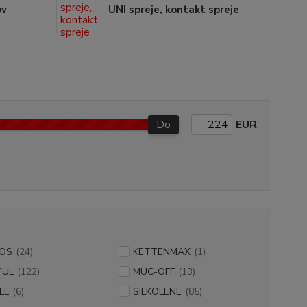
ov
UNI spreje, kontakt spreje
Do
EUR
OS
(24)
KETTENMAX
(1)
TUL
(122)
MUC-OFF
(13)
LL
(6)
SILKOLENE
(85)