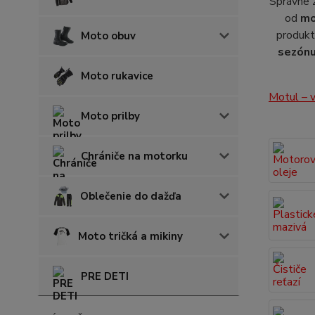
Správne 
od
mo
produkt
Moto obuv
sezón
Moto rukavice
Motul – v
Moto prilby
Chrániče na motorku
Oblečenie do dažďa
Moto tričká a mikiny
PRE DETI