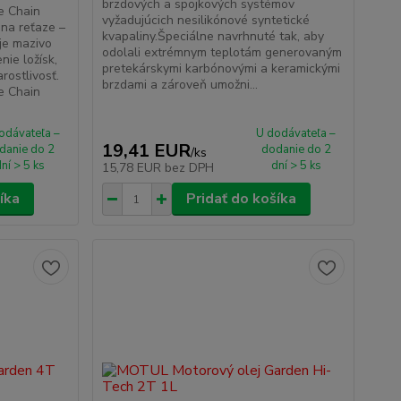
brzdových a spojkových systémov
e Chain
vyžadujúcich nesilikónové syntetické
na reťaze –
kvapaliny.Špeciálne navrhnuté tak, aby
je mazivo
odolali extrémnym teplotám generovaným
ie ložísk,
pretekárskymi karbónovými a keramickými
rostlivosť.
brzdami a zároveň umožni...
e Chain
odávateľa –
U dodávateľa –
19,41 EUR
danie do 2
dodanie do 2
/
ks
ní > 5 ks
dní > 5 ks
15,78 EUR
bez DPH
íka
Pridať do košíka