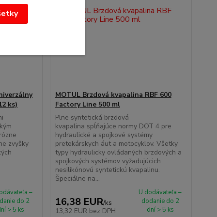
šetky
niverzálny
MOTUL Brzdová kvapalina RBF 600
12 ks)
Factory Line 500 ml
mi
Plne syntetická brzdová
tkým
kvapalina spĺňajúce normy DOT 4 pre
rózne
hydraulické a spojkové systémy
ne zvyšky
pretekárskych áut a motocyklov. Všetky
kých
typy hydraulicky ovládaných brzdových a
spojkových systémov vyžadujúcich
nesilikónovú syntetickú kvapalinu.
Špeciálne na...
odávateľa –
U dodávateľa –
16,38 EUR
danie do 2
dodanie do 2
/
ks
ní > 5 ks
dní > 5 ks
13,32 EUR
bez DPH