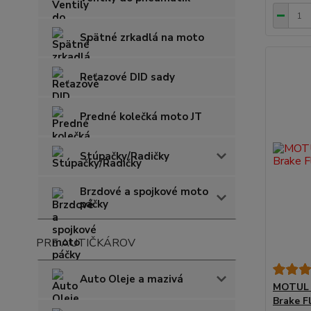
Spätné zrkadlá na moto
Reťazové DID sady
Predné kolečká moto JT
Stúpačky/Radičky
Brzdové a spojkové moto
páčky
PRE AUTIČKÁROV
Auto Oleje a mazivá
MOTUL B
Brake Fl