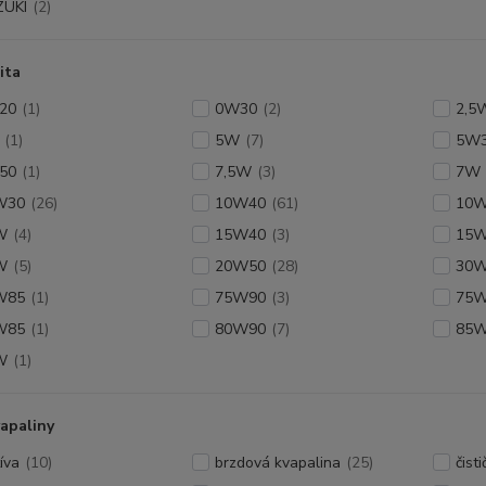
ZUKI
(2)
ita
20
(1)
0W30
(2)
2,5
(1)
5W
(7)
5W
50
(1)
7,5W
(3)
7W
W30
(26)
10W40
(61)
10
W
(4)
15W40
(3)
15
W
(5)
20W50
(28)
30
W85
(1)
75W90
(3)
75W
W85
(1)
80W90
(7)
85
W
(1)
apaliny
íva
(10)
brzdová kvapalina
(25)
čist