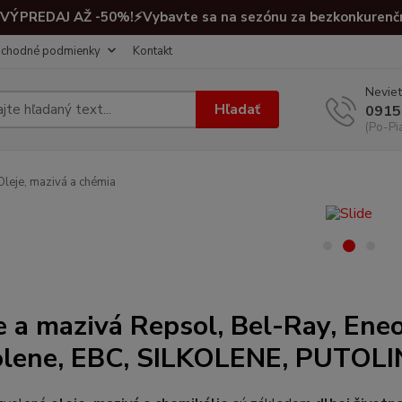
VÝPREDAJ AŽ -50%!⚡Vybavte sa na sezónu za bezkonkurenč
chodné podmienky
Kontakt
Neviet
Hľadať
0915
(Po-Pi
leje, mazivá a chémia
e a mazivá Repsol, Bel-Ray, Eneo
olene, EBC, SILKOLENE, PUTOLI