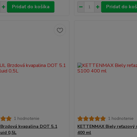
Pridať do košíka
Pridať do koš
1 hodnotenie
1 hodnotenie
rzdová kvapalina DOT 5.1
KETTENMAX Biely reťazový s
uid 0,5L
400 ml