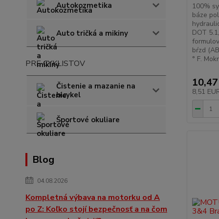
Autokozmetika
100% syn
báze pol
hydrauli
DOT 5.1
Auto tričká a mikiny
formulov
bŕzd (AB
° F. Mokr
PRE CYKLISTOV
10,47
Čistenie a mazanie na
8,51 EU
bicykel
Športové okuliare
Blog
04.08.2026
Kompletná výbava na motorku od A
po Z: Koľko stojí bezpečnosť a na čom