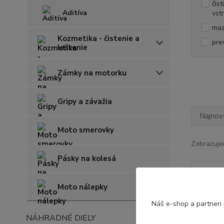
čis
Aditíva
vst
maz
Kozmetika - čistenie a
pre
leštenie
Zámky na motorku
Gripy a závažia
Najnov
Moto smerovky
Zobrazuje
Pásky na kolesá
Moto nálepky
Náš e-shop a partneri
NÁHRADNÉ DIELY