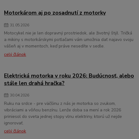
Motorkárom aj po zosadnutí z motorky
31
.
05
.
2026
Motocykel nie je len dopravný prostriedok, ale životný štýl. Tričká
a mikiny s motorkárskymi potlačami vám umožnia dať najavo svoju
vášeň aj v momentoch, keď práve nesedíte v sedle.
celý článok
Elektrická motorka v roku 2026: Budúcnosť, alebo
stále len drahá hračka?
30
.
04
.
2026
Ruku na srdce - pre väčšinu z nás je motorka so zvukom,
vibráciami a vôňou benzínu. Lenže doba sa mení a rok 2026
priniesol do sveta jednej stopy vlnu elektriny, ktorú už nejde
ignorovať.
celý článok