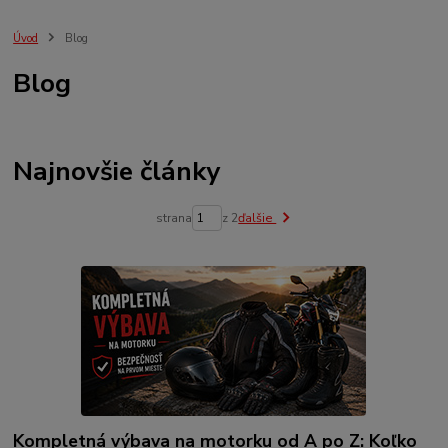
údržba motocykla
jarná údržba
moto olej
elektricita
buducnost
výpredaj
ochrana jazdca
bezpečnosť
Úvod
Blog
Blog
Najnovšie články
strana
z 2
ďalšie
Kompletná výbava na motorku od A po Z: Koľko