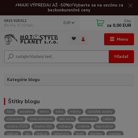
⚡MAXI VÝPREDAJ AŽ -50%!⚡Vybavte sa na sezónu za
bezkonkurenčné ceny
0
ks
0915 925312
EUR
za
0,00 EUR
(Po-Pia, 9-16 hod.)
Menu
Hľadať
Kategórie blogu
Štítky blogu
tipy
poradna
servis
trika
mikiny
začiatok sezóny
vybavenie
moto oblečenie
ako na to
cestovanie
radost
sezóna 2026
životný štýl
výbava
cistenie
legislativa
vodicak
les
enduro
adrenalin
jeseň
darčeky
vianoce