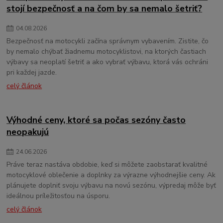
stojí bezpečnosť a na čom by sa nemalo šetriť?
04
.
08
.
2026
Bezpečnosť na motocykli začína správnym vybavením. Zistite, čo
by nemalo chýbať žiadnemu motocyklistovi, na ktorých častiach
výbavy sa neoplatí šetriť a ako vybrať výbavu, ktorá vás ochráni
pri každej jazde.
celý článok
Výhodné ceny, ktoré sa počas sezóny často
neopakujú
24
.
06
.
2026
Práve teraz nastáva obdobie, keď si môžete zaobstarať kvalitné
motocyklové oblečenie a doplnky za výrazne výhodnejšie ceny. Ak
plánujete doplniť svoju výbavu na novú sezónu, výpredaj môže byť
ideálnou príležitosťou na úsporu.
celý článok