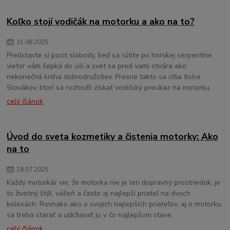
Koľko stojí vodičák na motorku a ako na to?
31
.
08
.
2025
Predstavte si pocit slobody, keď sa rútite po horskej serpentíne,
vietor vám šepká do uší a svet sa pred vami otvára ako
nekonečná kniha dobrodružstiev. Presne takto sa cítia tisíce
Slovákov, ktorí sa rozhodli získať vodičský preukaz na motorku.
celý článok
Úvod do sveta kozmetiky a čistenia motorky: Ako
na to
18
.
07
.
2025
Každý motorkár vie, že motorka nie je len dopravný prostriedok; je
to životný štýl, vášeň a často aj najlepší priateľ na dvoch
kolesách. Rovnako ako o svojich najlepších priateľov, aj o motorku
sa treba starať a udržiavať ju v čo najlepšom stave.
celý článok