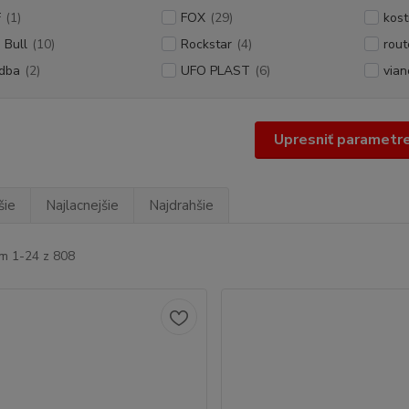
F
(1)
FOX
(29)
kost
 Bull
(10)
Rockstar
(4)
rout
dba
(2)
UFO PLAST
(6)
vian
Upresniť parametr
šie
Najlacnejšie
Najdrahšie
m 1-24 z 808