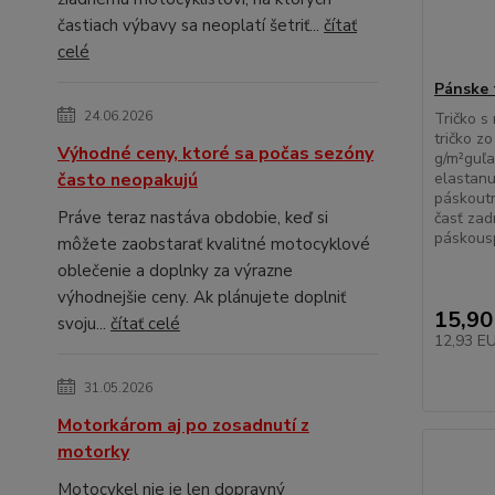
častiach výbavy sa neoplatí šetriť...
čítať
celé
Pánske 
24.06.2026
Tričko 
tričko z
Výhodné ceny, ktoré sa počas sezóny
g/m²guľa
často neopakujú
elastan
páskout
Práve teraz nastáva obdobie, keď si
časť zad
páskousp
môžete zaobstarať kvalitné motocyklové
oblečenie a doplnky za výrazne
výhodnejšie ceny. Ak plánujete doplniť
15,90
svoju...
čítať celé
12,93 E
31.05.2026
Motorkárom aj po zosadnutí z
motorky
Motocykel nie je len dopravný