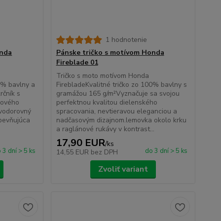
1 hodnotenie
onda
Pánske tričko s motívom Honda
Fireblade 01
Tričko s moto motívom Honda
0% bavlny a
FirebladeKvalitné tričko zo 100% bavlny s
rčník s
gramážou 165 g/m²Vyznačuje sa svojou
rového
perfektnou kvalitou dielenského
evodorovný
spracovania, nevtieravou eleganciou a
spevňujúca
nadčasovým dizajnom.lemovka okolo krku
a raglánové rukávy v kontrast...
17,90 EUR
/
ks
 3 dní > 5 ks
do 3 dní > 5 ks
14,55 EUR
bez DPH
Zvoliť variant