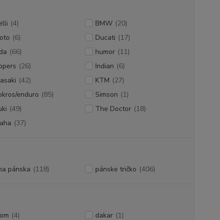
lli
(4)
BMW
(20)
oto
(6)
Ducati
(17)
da
(66)
humor
(11)
ppers
(26)
Indian
(6)
asaki
(42)
KTM
(27)
okros/enduro
(85)
Simson
(1)
ki
(49)
The Doctor
(18)
aha
(37)
na pánska
(118)
pánske tričko
(406)
tom
(4)
dakar
(1)