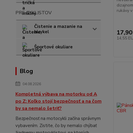
dizajnom
rukávy v 
PRE CYKLISTOV
Čistenie a mazanie na
17,90
bicykel
14,55 E
Športové okuliare
Blog
04.08.2026
Kompletná výbava na motorku od A
po Z: Koľko stojí bezpečnosť a na čom
by sa nemalo šetriť?
Bezpečnosť na motocykli začína správnym
vybavením. Zistite, čo by nemalo chýbať
žiadnemu motocyklistovi, na ktorých