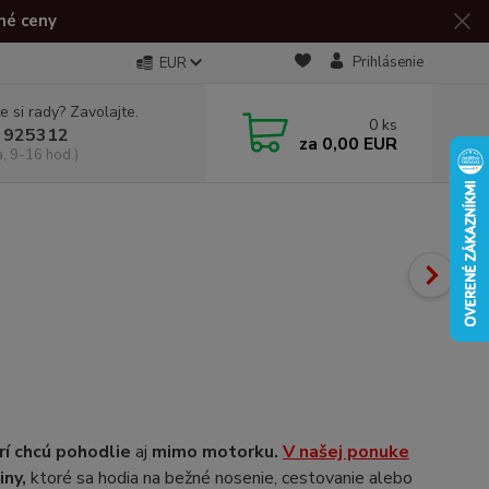
né ceny
Prihlásenie
EUR
e si rady? Zavolajte.
0
ks
 925312
za
0,00 EUR
a, 9-16 hod.)
rí chcú pohodlie
aj
mimo motorku.
V našej ponuke
ny,
ktoré sa hodia na bežné nosenie, cestovanie alebo