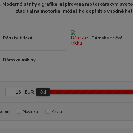
s.
Moderné strihy
a
grafika inšpirovaná motorkárskym svet
zladiť
aj
na motorke, môžeš ho doplniť
o
vhodné hel
Pánske tričká
Dámske tričká
Dámske mikiny
EUR
Od
adom
Novinka
Akcia