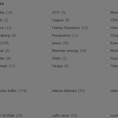
ka
lia
(14)
ATV
(5)
Bene
ll
(2)
Cagiva
(9)
CFm
era
(12)
Harley Davidson
(13)
Hon
aberg
(6)
Husqvarna
(11)
Cho
(248)
Jawa
(24)
Kaw
hai
(4)
Monster energy
(16)
Mot
ter
(8)
Stels
(2)
Suzu
umph
(17)
Vespa
(4)
Yam
ske tričko
(278)
mikina dámska
(33)
miki
n to Ride
(25)
cafe racer
(25)
cus