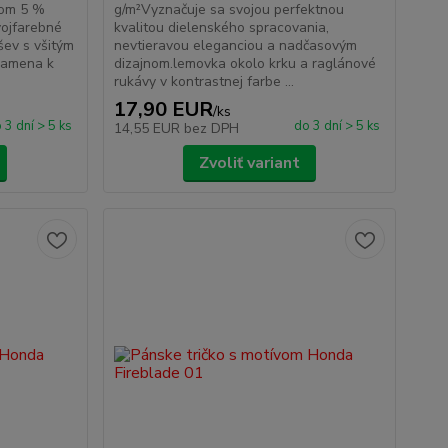
kom 5 %
g/m²Vyznačuje sa svojou perfektnou
vojfarebné
kvalitou dielenského spracovania,
šev s všitým
nevtieravou eleganciou a nadčasovým
ramena k
dizajnom.lemovka okolo krku a raglánové
rukávy v kontrastnej farbe ...
17,90 EUR
/
ks
 3 dní > 5 ks
do 3 dní > 5 ks
14,55 EUR
bez DPH
Zvoliť variant