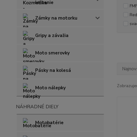
leštenie
FM
Red
Zámky na motorku
sva
Gripy a závažia
Moto smerovky
Najnov
Pásky na kolesá
Zobrazuje
Moto nálepky
NÁHRADNÉ DIELY
Motobatérie