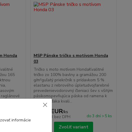
om Honda
MSP Pánske tričko s motívom Honda
03
valitné
Tričko s moto motívom HondaKvalitné
ážou 165
tričko zo 100% bavlny a gramážou 200
ektnou
g/m²guľatý priekrčník s prídavkom 5 %
nia,
elastanu z rebrového úpletudvojfarebné
časovým
prevedenievodorovný členiaci šev s všitým
a raglánové
pásikomspevňujúca páska od ramena k
ramenuVďaka kvali...
17,90 EUR
/
ks
 3 dní > 5 ks
do 3 dní > 5 ks
14,55 EUR
bez DPH
zovať informácie
Zvoliť variant