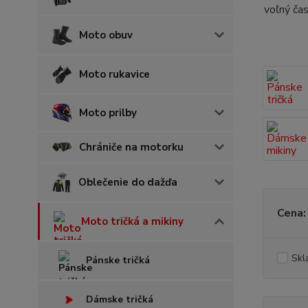
voľný ča
Moto obuv
Moto rukavice
Moto prilby
Chrániče na motorku
Oblečenie do dažďa
Cena:
Moto tričká a mikiny
Skl
Pánske tričká
Dámske tričká