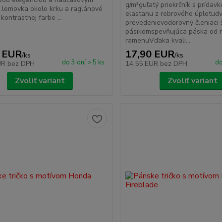
g/m²guľatý priekrčník s prídav
.lemovka okolo krku a raglánové
elastanu z rebrového úpletud
kontrastnej farbe ...
prevedenievodorovný členiaci 
pásikomspevňujúca páska od 
ramenuVďaka kvali...
 EUR
17,90 EUR
/
ks
/
ks
do 3 dní > 5 ks
do
UR
bez DPH
14,55 EUR
bez DPH
Zvoliť variant
Zvoliť variant