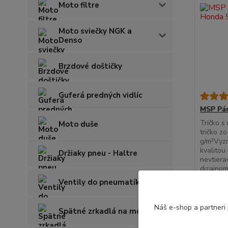
Moto filtre
Moto sviečky NGK a
Denso
Brzdové doštičky
Guferá predných vidlíc
MSP Pán
Tričko s
Moto duše
tričko z
g/m²Vyzn
kvalitou
Držiaky pneu - Haltre
nevtier
dizajnom
rukávy v 
Ventily do pneumatík
17,90
14,55 E
Náš e-shop a partneri
Spätné zrkadlá na moto