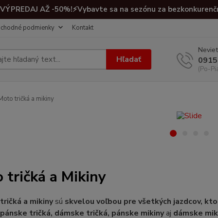
VÝPREDAJ AŽ -50%!⚡Vybavte sa na sezónu za bezkonkurenč
chodné podmienky
Kontakt
Neviet
Hľadať
0915
(Po-Pi
oto tričká a mikiny
 tričká a Mikiny
tričká a mikiny
sú
skvelou voľbou pre všetkých jazdcov, kto
š
pánske tričká, dámske tričká, pánske mikiny
aj
dámske miki