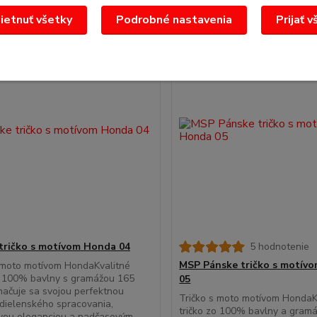
etnuť všetky
Podrobné nastavenia
Prijať v
tričko s motívom Honda 04
5 hodnotenie
MSP Pánske tričko s motív
 moto motívom HondaKvalitné
o 100% bavlny s gramážou 165
05
ačuje sa svojou perfektnou
Tričko s moto motívom HondaK
 dielenského spracovania,
tričko zo 100% bavlny a gram
avou eleganciou a nadčasovým