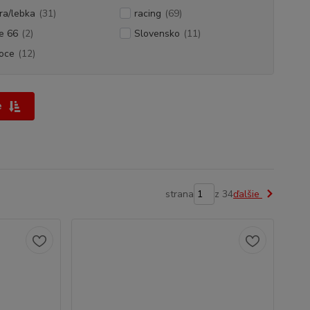
ra/lebka
(31)
racing
(69)
e 66
(2)
Slovensko
(11)
oce
(12)
e
strana
z 34
ďalšie