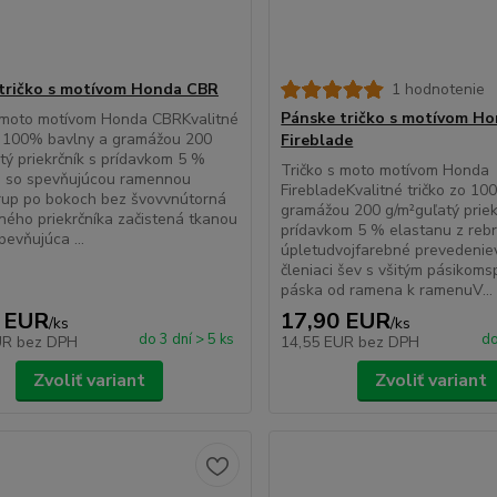
tričko s motívom Honda CBR
1 hodnotenie
Pánske tričko s motívom H
s moto motívom Honda CBRKvalitné
o 100% bavlny a gramážou 200
Fireblade
tý priekrčník s prídavkom 5 %
Tričko s moto motívom Honda
u so spevňujúcou ramennou
FirebladeKvalitné tričko zo 10
rup po bokoch bez švovvnútorná
gramážou 200 g/m²guľatý priek
ného priekrčníka začistená tkanou
prídavkom 5 % elastanu z reb
evňujúca ...
úpletudvojfarebné prevedeni
členiaci šev s všitým pásikom
páska od ramena k ramenuV...
 EUR
17,90 EUR
/
ks
/
ks
do 3 dní > 5 ks
do
UR
bez DPH
14,55 EUR
bez DPH
Zvoliť variant
Zvoliť variant