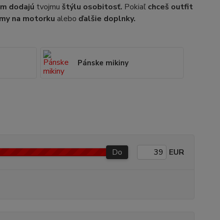
om dodajú
tvojmu
štýlu osobitosť.
Pokiaľ
chceš outfit
my na motorku
alebo
ďalšie doplnky.
Pánske mikiny
Do
EUR