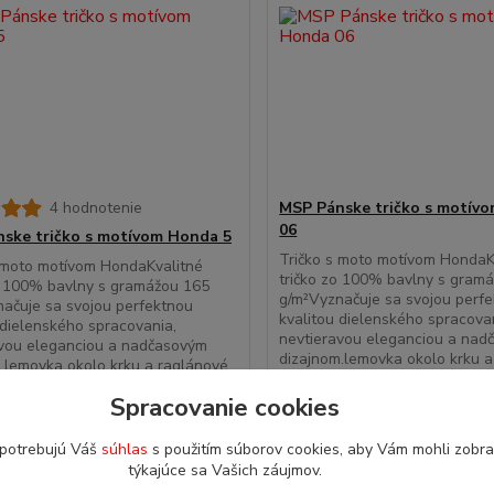
4 hodnotenie
MSP Pánske tričko s motív
06
ske tričko s motívom Honda 5
Tričko s moto motívom HondaK
 moto motívom HondaKvalitné
tričko zo 100% bavlny s gram
o 100% bavlny s gramážou 165
g/m²Vyznačuje sa svojou perf
ačuje sa svojou perfektnou
kvalitou dielenského spracova
 dielenského spracovania,
nevtieravou eleganciou a nad
avou eleganciou a nadčasovým
dizajnom.lemovka okolo krku 
.lemovka okolo krku a raglánové
rukávy v kontrastnej farbe ...
kontrastnej farbe ...
Spracovanie cookies
 EUR
17,90 EUR
/
ks
/
ks
do 3 dní > 5 ks
do
UR
bez DPH
14,55 EUR
bez DPH
 potrebujú Váš
súhlas
s použitím súborov cookies, aby Vám mohli zobra
týkajúce sa Vašich záujmov.
Zvoliť variant
Zvoliť variant