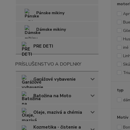
motor
Pánske mikiny
Apri
Bue
Dámske mikiny
Gil
Hus
PRE DETI
iné
Lin
PRÍSLUŠENSTVO A DOPLNKY
Skú
Tri
Garážové vybavenie
typ
Batožina na Moto
dám
Oleje, mazivá a chémia
Motív
Kozmetika - čistenie a
Bor