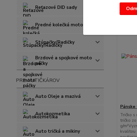
Reťazové DID sady
Odmi
Predné kolečká moto JT
Stúpačky/Radičky
Brzdové a spojkové moto
páčky
PRE AUTIČKÁROV
Auto Oleje a mazivá
Pánske 
Autokozmetika
Tričko s
tričko z
g/m²Vyzn
Auto tričká a mikiny
kvalitou
nevtier