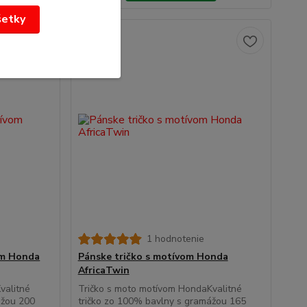
šetky
1 hodnotenie
om Honda
Pánske tričko s motívom Honda
AfricaTwin
valitné
Tričko s moto motívom HondaKvalitné
ážou 200
tričko zo 100% bavlny s gramážou 165