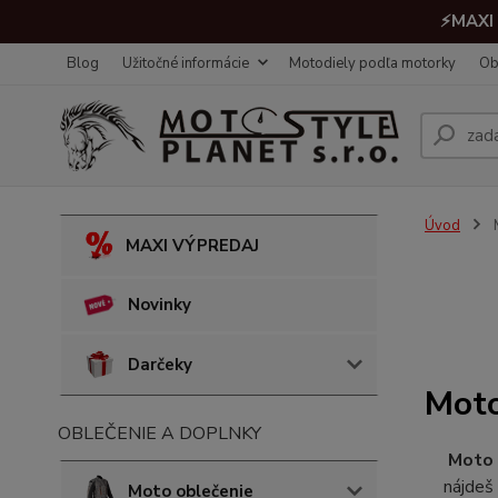
⚡MAXI 
Blog
Užitočné informácie
Motodiely podľa motorky
Ob
Úvod
M
MAXI VÝPREDAJ
Novinky
Darčeky
Moto
OBLEČENIE A DOPLNKY
Moto 
nájde
Moto oblečenie