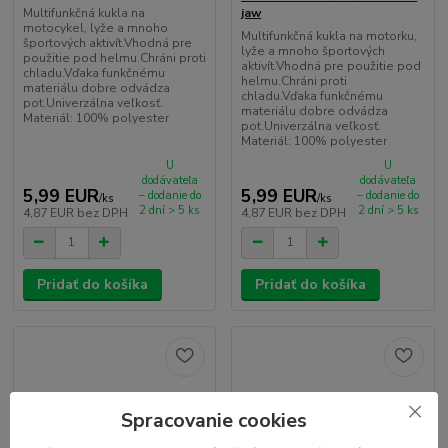
Multifunkčná kukla na
jaw
motocykel, lyže a mnoho
Multifunkčná kukla na motorku,
športových aktivít.Vhodná pre
lyže a mnoho športových
použitie pod helmu.Chráni proti
aktivít.Vhodná pre použitie pod
chladu.Vďaka funkčnému
helmu.Chráni proti
materiálu dobre odvádza
chladu.Vďaka funkčnému
pot.Univerzálna veľkosť.
materiálu dobre odvádza
Materiál: 100% polyester
pot.Univerzálna veľkosť.
Materiál: 100% polyester
U
U
dodávateľa
dodávateľa
5,99 EUR
5,99 EUR
– dodanie do
– dodanie do
/
ks
/
ks
2 dní > 5 ks
2 dní > 5 ks
4,87 EUR
bez DPH
4,87 EUR
bez DPH
Pridať do košíka
Pridať do košíka
Spracovanie cookies