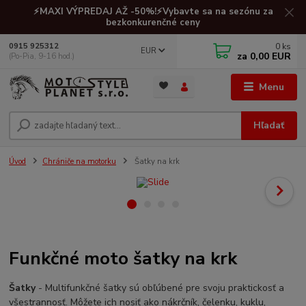
⚡MAXI VÝPREDAJ AŽ -50%!⚡Vybavte sa na sezónu za
bezkonkurenčné ceny
0
ks
0915 925312
EUR
za
0,00 EUR
(Po-Pia, 9-16 hod.)
Menu
Hľadať
Úvod
Chrániče na motorku
Šatky na krk
Funkčné moto šatky na krk
Šatky
- Multifunkčné šatky sú obľúbené pre svoju praktickosť a
všestrannosť. Môžete ich nosiť ako nákrčník, čelenku, kuklu,