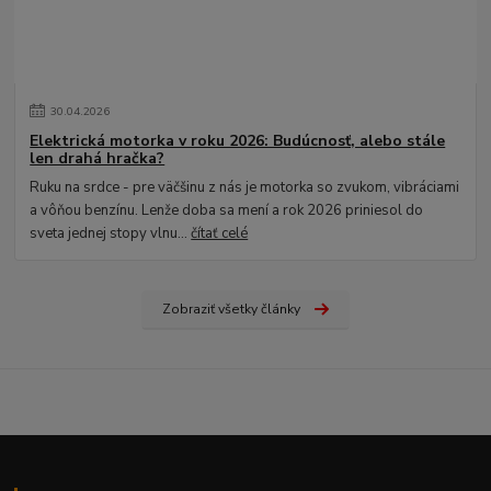
30
.
04
.
2026
Elektrická motorka v roku 2026: Budúcnosť, alebo stále
len drahá hračka?
Ruku na srdce - pre väčšinu z nás je motorka so zvukom, vibráciami
a vôňou benzínu. Lenže doba sa mení a rok 2026 priniesol do
sveta jednej stopy vlnu...
čítať celé
Zobraziť všetky články