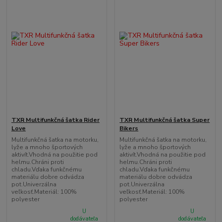
TXR Multifunkčná šatka Rider
TXR Multifunkčná šatka Super
Love
Bikers
Multifunkčná šatka na motorku,
Multifunkčná šatka na motorku,
lyže a mnoho športových
lyže a mnoho športových
aktivít.Vhodná na použitie pod
aktivít.Vhodná na použitie pod
helmu.Chráni proti
helmu.Chráni proti
chladu.Vďaka funkčnému
chladu.Vďaka funkčnému
materiálu dobre odvádza
materiálu dobre odvádza
pot.Univerzálna
pot.Univerzálna
veľkosť.Materiál: 100%
veľkosť.Materiál: 100%
polyester
polyester
U
U
dodávateľa
dodávateľa