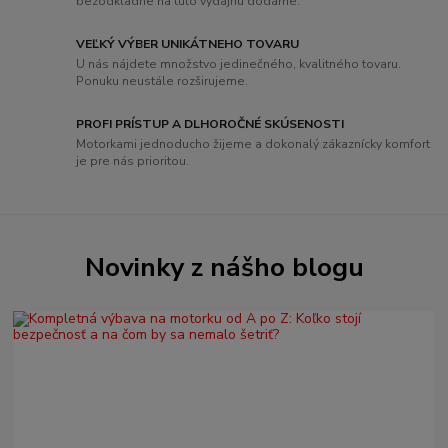
bezodkladne na túto výdajňu dodáme.
VEĽKÝ VÝBER UNIKÁTNEHO TOVARU
U nás nájdete množstvo jedinečného, ​​kvalitného tovaru.
Ponuku neustále rozširujeme.
PROFI PRÍSTUP A DLHOROČNÉ SKÚSENOSTI
Motorkami jednoducho žijeme a dokonalý zákaznícky komfort
je pre nás prioritou.
Novinky z nášho blogu