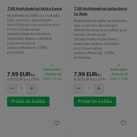
TXR Multifunkčná šatka Eagle
TXR Multifunkčná šatka Born
to Ride
Multifunkčná šatka na motorku,
lyže a mnoho športových
Multifunkčná šatka na motorku,
aktivít.Vhodná na použitie pod
lyže a mnoho športových
helmu.Chráni proti
aktivít.Vhodná na použitie pod
chladu.Vďaka funkčnému
helmu.Chráni proti
materiálu dobre odvádza
chladu.Vďaka funkčnému
pot.Univerzálna
materiálu dobre odvádza
veľkosť.Materiál: 100%
pot.Univerzálna
polyester
veľkosť.Materiál: 100%
polyester
U
U
dodávateľa
dodávateľa
7,99 EUR
7,99 EUR
– dodanie do
– dodanie do
/
ks
/
ks
2 dní > 5 ks
2 dní > 5 ks
6,50 EUR
bez DPH
6,50 EUR
bez DPH
Pridať do košíka
Pridať do košíka