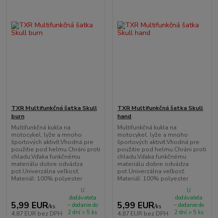
TXR Multifunkčná šatka Skull
TXR Multifunkčná šatka Skull
burn
hand
Multifunkčná kukla na
Multifunkčná kukla na
motocykel, lyže a mnoho
motocykel, lyže a mnoho
športových aktivít.Vhodná pre
športových aktivít.Vhodná pre
použitie pod helmu.Chráni proti
použitie pod helmu.Chráni proti
chladu.Vďaka funkčnému
chladu.Vďaka funkčnému
materiálu dobre odvádza
materiálu dobre odvádza
pot.Univerzálna veľkosť.
pot.Univerzálna veľkosť.
Materiál: 100% polyester
Materiál: 100% polyester
U
U
dodávateľa
dodávateľa
5,99 EUR
5,99 EUR
– dodanie do
– dodanie do
/
ks
/
ks
2 dní > 5 ks
2 dní > 5 ks
4,87 EUR
bez DPH
4,87 EUR
bez DPH