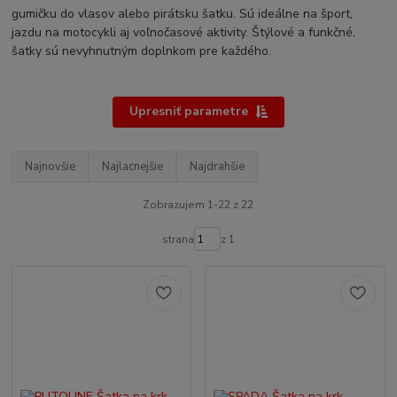
gumičku do vlasov alebo pirátsku šatku. Sú ideálne na šport,
jazdu na motocykli aj voľnočasové aktivity. Štýlové a funkčné,
šatky sú nevyhnutným doplnkom pre každého.
Upresniť parametre
Najnovšie
Najlacnejšie
Najdrahšie
Zobrazujem 1-22 z 22
strana
z 1