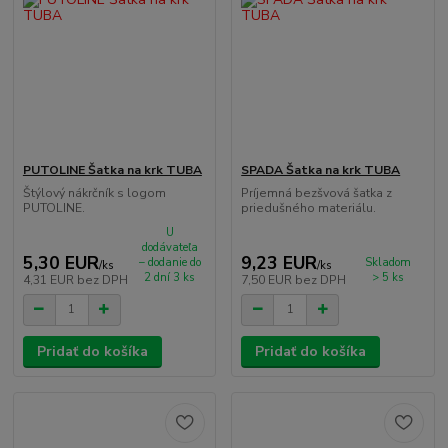
PUTOLINE Šatka na krk TUBA
SPADA Šatka na krk TUBA
Štýlový nákrčník s logom
Príjemná bezšvová šatka z
PUTOLINE.
priedušného materiálu.
U
dodávateľa
5,30 EUR
9,23 EUR
– dodanie do
Skladom
/
ks
/
ks
2 dní 3 ks
> 5 ks
4,31 EUR
bez DPH
7,50 EUR
bez DPH
Pridať do košíka
Pridať do košíka