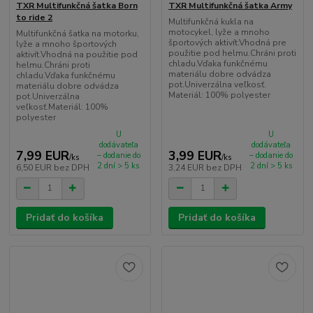
TXR Multifunkčná šatka Born
TXR Multifunkčná šatka Army
to ride 2
Multifunkčná kukla na
motocykel, lyže a mnoho
Multifunkčná šatka na motorku,
športových aktivít.Vhodná pre
lyže a mnoho športových
použitie pod helmu.Chráni proti
aktivít.Vhodná na použitie pod
chladu.Vďaka funkčnému
helmu.Chráni proti
materiálu dobre odvádza
chladu.Vďaka funkčnému
pot.Univerzálna veľkosť.
materiálu dobre odvádza
Materiál: 100% polyester
pot.Univerzálna
veľkosť.Materiál: 100%
polyester
U
U
dodávateľa
dodávateľa
7,99 EUR
3,99 EUR
– dodanie do
– dodanie do
/
ks
/
ks
2 dní > 5 ks
2 dní > 5 ks
6,50 EUR
bez DPH
3,24 EUR
bez DPH
Pridať do košíka
Pridať do košíka