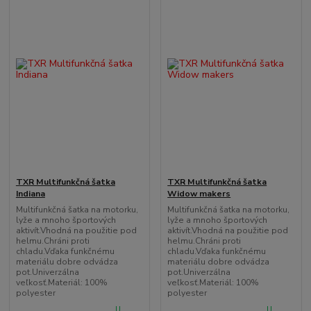
TXR Multifunkčná šatka
TXR Multifunkčná šatka
Indiana
Widow makers
Multifunkčná šatka na motorku,
Multifunkčná šatka na motorku,
lyže a mnoho športových
lyže a mnoho športových
aktivít.Vhodná na použitie pod
aktivít.Vhodná na použitie pod
helmu.Chráni proti
helmu.Chráni proti
chladu.Vďaka funkčnému
chladu.Vďaka funkčnému
materiálu dobre odvádza
materiálu dobre odvádza
pot.Univerzálna
pot.Univerzálna
veľkosť.Materiál: 100%
veľkosť.Materiál: 100%
polyester
polyester
U
U