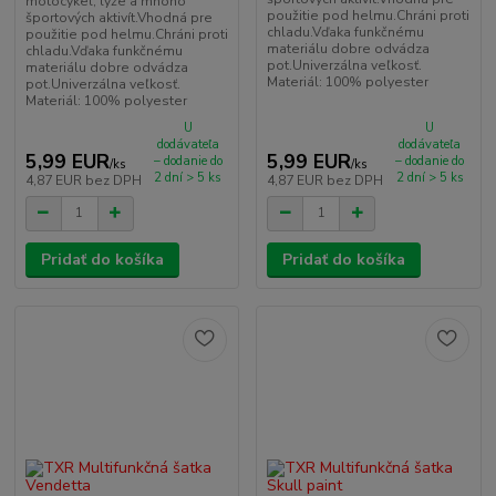
motocykel, lyže a mnoho
použitie pod helmu.Chráni proti
športových aktivít.Vhodná pre
chladu.Vďaka funkčnému
použitie pod helmu.Chráni proti
materiálu dobre odvádza
chladu.Vďaka funkčnému
pot.Univerzálna veľkosť.
materiálu dobre odvádza
Materiál: 100% polyester
pot.Univerzálna veľkosť.
Materiál: 100% polyester
U
U
dodávateľa
dodávateľa
5,99 EUR
5,99 EUR
– dodanie do
– dodanie do
/
ks
/
ks
2 dní > 5 ks
2 dní > 5 ks
4,87 EUR
bez DPH
4,87 EUR
bez DPH
Pridať do košíka
Pridať do košíka