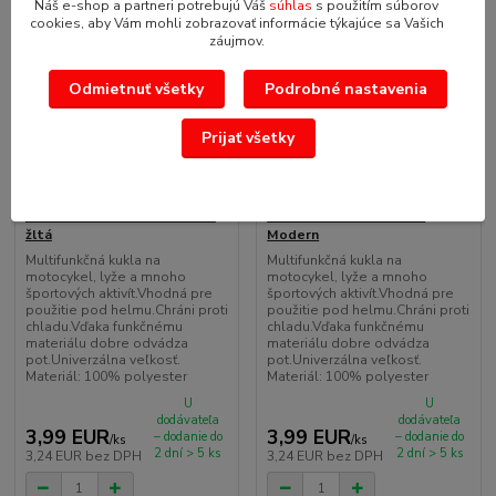
Náš e-shop a partneri potrebujú Váš
súhlas
s použitím súborov
cookies, aby Vám mohli zobrazovať informácie týkajúce sa Vašich
záujmov.
Odmietnuť všetky
Podrobné nastavenia
5,96 EUR
5,96 EUR
Prijať všetky
- 33 %
- 33 %
TXR Multifunkčná šatka Fluo
TXR Multifunkčná šatka
žltá
Modern
Multifunkčná kukla na
Multifunkčná kukla na
motocykel, lyže a mnoho
motocykel, lyže a mnoho
športových aktivít.Vhodná pre
športových aktivít.Vhodná pre
použitie pod helmu.Chráni proti
použitie pod helmu.Chráni proti
chladu.Vďaka funkčnému
chladu.Vďaka funkčnému
materiálu dobre odvádza
materiálu dobre odvádza
pot.Univerzálna veľkosť.
pot.Univerzálna veľkosť.
Materiál: 100% polyester
Materiál: 100% polyester
U
U
dodávateľa
dodávateľa
3,99 EUR
3,99 EUR
– dodanie do
– dodanie do
/
ks
/
ks
2 dní > 5 ks
2 dní > 5 ks
3,24 EUR
bez DPH
3,24 EUR
bez DPH