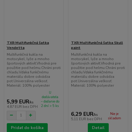
TXR Multifunkčná šatka
TXR Multifunkčná šatka Skull
Vendetta
paint
Multifunkčná kukla na
Multifunkčná kukla na
motocykel, lyže a mnoho
motocykel, lyže a mnoho
športových aktivít.Vhodná pre
športových aktivít.Vhodná pre
použitie pod helmu.Chráni proti
použitie pod helmu.Chráni proti
chladu.Vďaka funkčnému
chladu.Vďaka funkčnému
materiálu dobre odvádza
materiálu dobre odvádza
pot.Univerzálna veľkosť.
pot.Univerzálna veľkosť.
Materiál: 100% polyester
Materiál: 100% polyester
U
dodávateľa
5,99 EUR
– dodanie do
/
ks
2 dní > 5 ks
4,87 EUR
bez DPH
6,29 EUR
Nie je
/
ks
skladom
5,11 EUR
bez DPH
Pridať do košíka
Detail