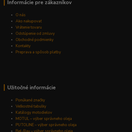
Informácie pre zákazníkov
O nás
Ako nakupovať
Vrátenie tovaru
Odstúpenie od zmluvy
Obchodné podmienky
Kontakty
Preprava a spôsob platby
Užitočné informácie
Ponúkané značky
Veľkostné tabulky
Katálogy motodielov
MOTUL – výber správneho oleja
PUTOLINE – výber správneho oleja
Bel-Ray – výber správneho oleja