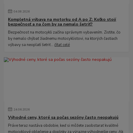
04
.
08
.
2026
Kompletná výbava na motorku od A po Z: Koľko stojí
bezpečnosť a na čom by sa nemalo šetriť?
Bezpečnosť na motocykli začína správnym vybavením. Zistite, čo
by nemalo chýbať žiadnemu motocyklistovi, na ktorých častiach
výbavy sa neoplatí šetriť...
čítať celé
24
.
06
.
2026
Výhodné ceny, ktoré sa počas sezóny často neopakujú
Práve teraz nastáva obdobie, keď si môžete zaobstarať kvalitné
motocyklové oblečenie a doplnky za výrazne výhodnejšie ceny. Ak