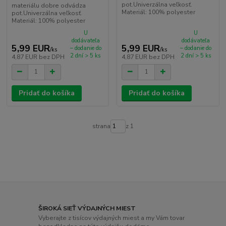
pot.Univerzálna veľkosť.
materiálu dobre odvádza
Materiál: 100% polyester
pot.Univerzálna veľkosť.
Materiál: 100% polyester
U
U
dodávateľa
dodávateľa
5,99 EUR
5,99 EUR
– dodanie do
– dodanie do
/
ks
/
ks
2 dní > 5 ks
2 dní > 5 ks
4,87 EUR
bez DPH
4,87 EUR
bez DPH
Pridať do košíka
Pridať do košíka
strana
z 1
ŠIROKÁ SIEŤ VÝDAJNÝCH MIEST
Vyberajte z tisícov výdajných miest a my Vám tovar