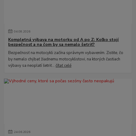
04
.
08
.
2026
Kompletná výbava na motorku od A po Z: Koľko stojí
bezpečnosť a na čom by sa nemalo šetriť?
Bezpečnosť na motocykli začína správnym vybavením. Zistite, čo
by nemalo chýbať žiadnemu motocyklistovi, na ktorých častiach
výbavy sa neoplatí šetriť...
čítať celé
24
.
06
.
2026