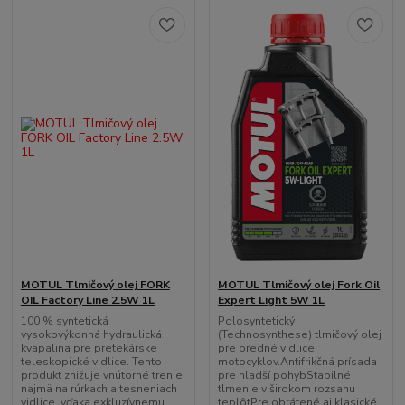
MOTUL Tlmičový olej FORK
MOTUL Tlmičový olej Fork Oil
OIL Factory Line 2.5W 1L
Expert Light 5W 1L
100 % syntetická
Polosyntetický
vysokovýkonná hydraulická
(Technosynthese) tlmičový olej
kvapalina pre pretekárske
pre predné vidlice
teleskopické vidlice. Tento
motocyklov.Antifrikčná prísada
produkt znižuje vnútorné trenie,
pre hladší pohybStabilné
najmä na rúrkach a tesneniach
tlmenie v širokom rozsahu
vidlice, vďaka exkluzívnemu
teplôtPre obrátené aj klasické