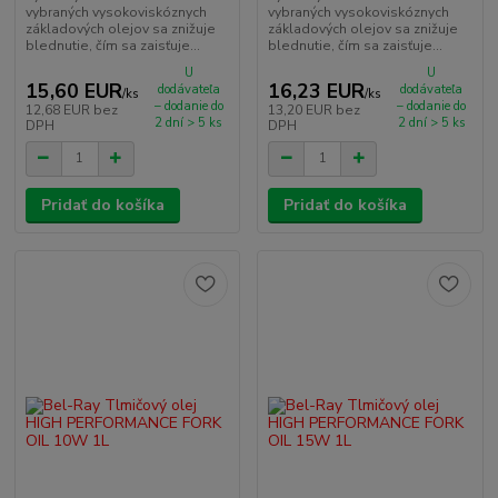
vybraných vysokoviskóznych
vybraných vysokoviskóznych
základových olejov sa znižuje
základových olejov sa znižuje
blednutie, čím sa zaisťuje...
blednutie, čím sa zaisťuje...
U
U
15,60 EUR
16,23 EUR
dodávateľa
dodávateľa
/
ks
/
ks
– dodanie do
– dodanie do
12,68 EUR
bez
13,20 EUR
bez
2 dní > 5 ks
2 dní > 5 ks
DPH
DPH
Pridať do košíka
Pridať do košíka