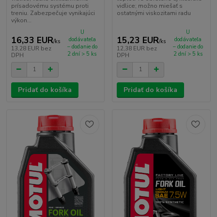
prísadovému systému proti
vidlice; možno miešať s
treniu. Zabezpečuje vynikajúci
ostatnými viskozitami radu
výkon...
U
U
16,33 EUR
15,23 EUR
dodávateľa
dodávateľa
/
ks
/
ks
– dodanie do
– dodanie do
13,28 EUR
bez
12,38 EUR
bez
2 dní > 5 ks
2 dní > 5 ks
DPH
DPH
Pridať do košíka
Pridať do košíka