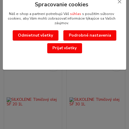
Spracovanie cookies
prísadami proti...
prísadami proti...
U
Náš e-shop a partneri potrebujú Váš
súhlas
s použitím súborov
18,34 EUR
dodávateľa
/
ks
cookies, aby Vám mohli zobrazovať informácie týkajúce sa Vašich
– dodanie do
14,91 EUR
bez
záujmov.
2 dní > 5 ks
DPH
18,34 EUR
/
ks
Nie je
14,91 EUR
bez
Odmietnuť všetky
Podrobné nastavenia
skladom
DPH
Pridať do košíka
Detail
Prijať všetky