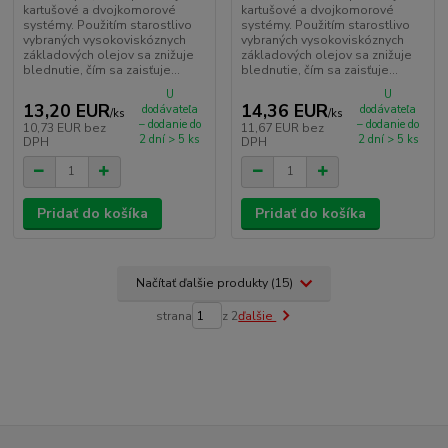
kartušové a dvojkomorové
kartušové a dvojkomorové
systémy. Použitím starostlivo
systémy. Použitím starostlivo
vybraných vysokoviskóznych
vybraných vysokoviskóznych
základových olejov sa znižuje
základových olejov sa znižuje
blednutie, čím sa zaisťuje...
blednutie, čím sa zaisťuje...
U
U
13,20 EUR
14,36 EUR
dodávateľa
dodávateľa
/
ks
/
ks
– dodanie do
– dodanie do
10,73 EUR
bez
11,67 EUR
bez
2 dní > 5 ks
2 dní > 5 ks
DPH
DPH
Pridať do košíka
Pridať do košíka
Načítať ďalšie produkty (15)
strana
z 2
ďalšie