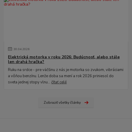
30
.
04
.
2026
Elektrická motorka v roku 2026: Budúcnosť, alebo stále
len drahá hračka?
Ruku na srdce - pre väčšinu z nás je motorka so zvukom, vibráciami
a vôňou benzínu. Lenže doba sa mení a rok 2026 priniesol do
sveta jednej stopy vlnu...
čítať celé
Zobraziť všetky články