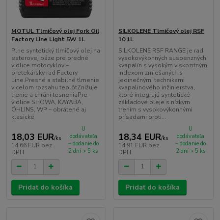
MOTUL Tlmičový olej Fork Oil
SILKOLENE Tlmičový olej RSF
Factory Line Light 5W 1L
10 1L
Plne syntetický tlmičový olej na
SILKOLENE RSF RANGE je rad
esterovej báze pre predné
vysokovýkonných suspenzných
vidlice motocyklov –
kvapalín s vysokým viskozitným
pretekársky rad Factory
indexom zmiešaných s
Line.Presné a stabilné tlmenie
jedinečnými technikami
v celom rozsahu teplôtZnižuje
kvapalinového inžinierstva,
trenie a chráni tesneniaPre
ktoré integrujú syntetické
vidlice SHOWA, KAYABA,
základové oleje s nízkym
ÖHLINS, WP – obrátené aj
trením s vysokovýkonnými
klasické
prísadami proti...
U
U
18,03 EUR
18,34 EUR
dodávateľa
dodávateľa
/
ks
/
ks
– dodanie do
– dodanie do
14,66 EUR
bez
14,91 EUR
bez
2 dní > 5 ks
2 dní > 5 ks
DPH
DPH
Pridať do košíka
Pridať do košíka