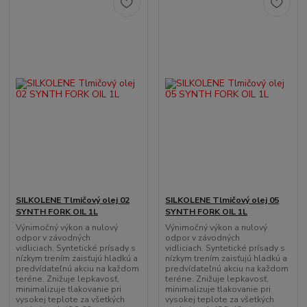
SILKOLENE Tlmičový olej 02
SILKOLENE Tlmičový olej 05
SYNTH FORK OIL 1L
SYNTH FORK OIL 1L
Výnimočný výkon a nulový
Výnimočný výkon a nulový
odpor v závodných
odpor v závodných
vidliciach. Syntetické prísady s
vidliciach. Syntetické prísady s
nízkym trením zaisťujú hladkú a
nízkym trením zaisťujú hladkú a
predvídateľnú akciu na každom
predvídateľnú akciu na každom
teréne. Znižuje lepkavosť,
teréne. Znižuje lepkavosť,
minimalizuje tlakovanie pri
minimalizuje tlakovanie pri
vysokej teplote za všetkých
vysokej teplote za všetkých