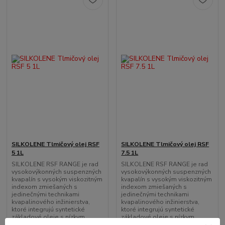
SILKOLENE Tlmičový olej RSF
SILKOLENE Tlmičový olej RSF
5 1L
7.5 1L
SILKOLENE RSF RANGE je rad
SILKOLENE RSF RANGE je rad
vysokovýkonných suspenzných
vysokovýkonných suspenzných
kvapalín s vysokým viskozitným
kvapalín s vysokým viskozitným
indexom zmiešaných s
indexom zmiešaných s
jedinečnými technikami
jedinečnými technikami
kvapalinového inžinierstva,
kvapalinového inžinierstva,
ktoré integrujú syntetické
ktoré integrujú syntetické
základové oleje s nízkym
základové oleje s nízkym
trením s vysokovýkonnými
trením s vysokovýkonnými