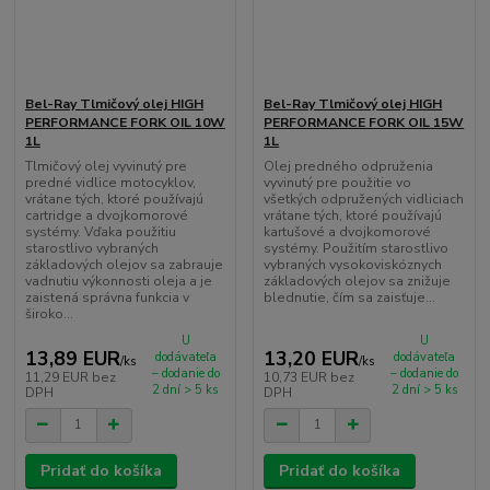
Bel-Ray Tlmičový olej HIGH
Bel-Ray Tlmičový olej HIGH
PERFORMANCE FORK OIL 10W
PERFORMANCE FORK OIL 15W
1L
1L
Tlmičový olej vyvinutý pre
Olej predného odpruženia
predné vidlice motocyklov,
vyvinutý pre použitie vo
vrátane tých, ktoré používajú
všetkých odpružených vidliciach
cartridge a dvojkomorové
vrátane tých, ktoré používajú
systémy. Vďaka použitiu
kartušové a dvojkomorové
starostlivo vybraných
systémy. Použitím starostlivo
základových olejov sa zabrauje
vybraných vysokoviskóznych
vadnutiu výkonnosti oleja a je
základových olejov sa znižuje
zaistená správna funkcia v
blednutie, čím sa zaisťuje...
široko...
U
U
13,89 EUR
13,20 EUR
dodávateľa
dodávateľa
/
ks
/
ks
– dodanie do
– dodanie do
11,29 EUR
bez
10,73 EUR
bez
2 dní > 5 ks
2 dní > 5 ks
DPH
DPH
Pridať do košíka
Pridať do košíka