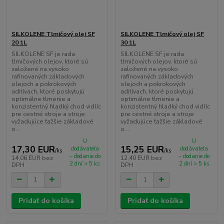
SILKOLENE Tlmičový olej SF
SILKOLENE Tlmičový olej SF
20 1L
30 1L
SILKOLENE SF je rada
SILKOLENE SF je rada
tlmičových olejov, ktoré sú
tlmičových olejov, ktoré sú
založené na vysoko
založené na vysoko
rafinovaných základových
rafinovaných základových
olejoch a pokrokových
olejoch a pokrokových
aditívach, ktoré poskytujú
aditívach, ktoré poskytujú
optimálne tlmenie a
optimálne tlmenie a
konzistentný hladký chod vidlíc
konzistentný hladký chod vidlíc
pre cestné stroje a stroje
pre cestné stroje a stroje
vyžadujúce ťažšie základové
vyžadujúce ťažšie základové
o...
o...
U
U
17,30 EUR
15,25 EUR
dodávateľa
dodávateľa
/
ks
/
ks
– dodanie do
– dodanie do
14,06 EUR
bez
12,40 EUR
bez
2 dní > 5 ks
2 dní > 5 ks
DPH
DPH
Pridať do košíka
Pridať do košíka