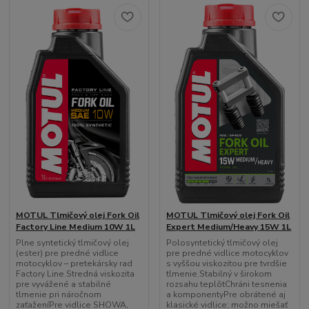
MOTUL Tlmičový olej Fork Oil
MOTUL Tlmičový olej Fork Oil
Factory Line Medium 10W 1L
Expert Medium/Heavy 15W 1L
Plne syntetický tlmičový olej
Polosyntetický tlmičový olej
(ester) pre predné vidlice
pre predné vidlice motocyklov
motocyklov – pretekársky rad
s vyššou viskozitou pre tvrdšie
Factory Line.Stredná viskozita
tlmenie.Stabilný v širokom
pre vyvážené a stabilné
rozsahu teplôtChráni tesnenia
tlmenie pri náročnom
a komponentyPre obrátené aj
zaťaženíPre vidlice SHOWA,
klasické vidlice; možno miešať