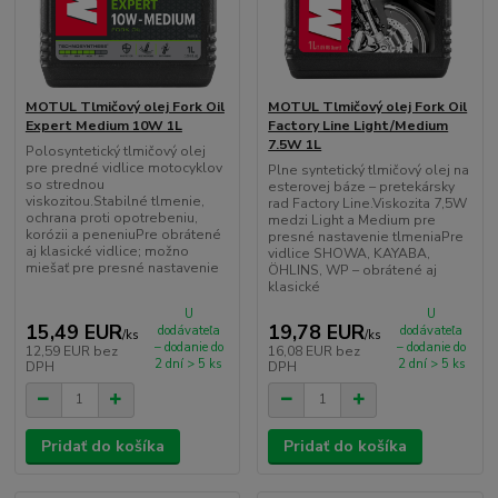
MOTUL Tlmičový olej Fork Oil
MOTUL Tlmičový olej Fork Oil
Expert Medium 10W 1L
Factory Line Light/Medium
7.5W 1L
Polosyntetický tlmičový olej
pre predné vidlice motocyklov
Plne syntetický tlmičový olej na
so strednou
esterovej báze – pretekársky
viskozitou.Stabilné tlmenie,
rad Factory Line.Viskozita 7,5W
ochrana proti opotrebeniu,
medzi Light a Medium pre
korózii a peneniuPre obrátené
presné nastavenie tlmeniaPre
aj klasické vidlice; možno
vidlice SHOWA, KAYABA,
miešať pre presné nastavenie
ÖHLINS, WP – obrátené aj
klasické
U
U
15,49 EUR
19,78 EUR
dodávateľa
dodávateľa
/
ks
/
ks
– dodanie do
– dodanie do
12,59 EUR
bez
16,08 EUR
bez
2 dní > 5 ks
2 dní > 5 ks
DPH
DPH
Pridať do košíka
Pridať do košíka