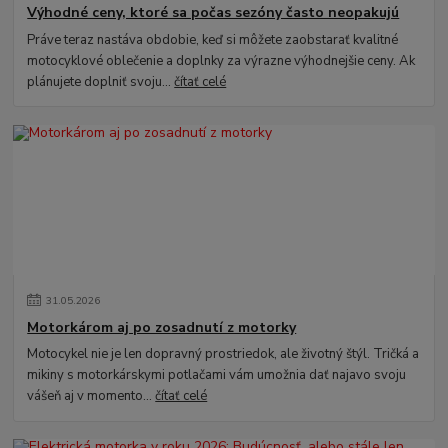
Výhodné ceny, ktoré sa počas sezóny často neopakujú
Práve teraz nastáva obdobie, keď si môžete zaobstarať kvalitné
motocyklové oblečenie a doplnky za výrazne výhodnejšie ceny. Ak
plánujete doplniť svoju...
čítať celé
31
.
05
.
2026
Motorkárom aj po zosadnutí z motorky
Motocykel nie je len dopravný prostriedok, ale životný štýl. Tričká a
mikiny s motorkárskymi potlačami vám umožnia dať najavo svoju
vášeň aj v momento...
čítať celé