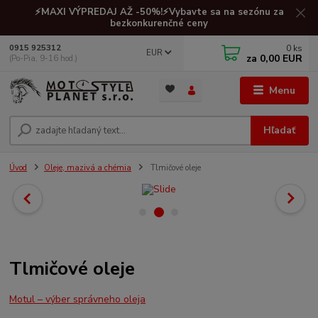
⚡MAXI VÝPREDAJ AŽ -50%!⚡Vybavte sa na sezónu za
bezkonkurenčné ceny
0
ks
0915 925312
EUR
za
0,00 EUR
(Po-Pia, 9-16 hod.)
Menu
Hľadať
Úvod
Oleje, mazivá a chémia
Tlmičové oleje
Tlmičové oleje
Motul – výber správneho oleja