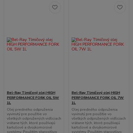
Bel-Ray Tlmičový olej HIGH
Bel-Ray Tlmičový olej HIGH
PERFORMANCE FORK OIL 5W
PERFORMANCE FORK OIL 7W
1L
1L
Olej predného odpruženia
Olej predného odpruženia
vyvinutý pre použitie vo
vyvinutý pre použitie vo
všetkých odpružených vidliciach
všetkých odpružených vidliciach
vrátane tých, ktoré používajú
vrátane tých, ktoré používajú
kartušové a dvojkomorové
kartušové a dvojkomorové
systémy. Použitím starostlivo
systémy. Použitím starostlivo