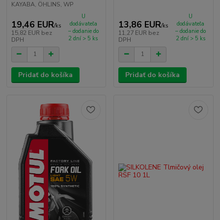
KAYABA, ÖHLINS, WP
U
U
19,46 EUR
13,86 EUR
dodávateľa
dodávateľa
/
ks
/
ks
– dodanie do
– dodanie do
15,82 EUR
bez
11,27 EUR
bez
2 dní > 5 ks
2 dní > 5 ks
DPH
DPH
Pridať do košíka
Pridať do košíka