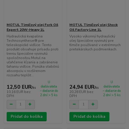
MOTUL Tlmičový olej Fork Oil
MOTUL Tlmičový olej Shock
Expert 20W-Heavy 1L
Oil Factory Line 1L
Hydraulická kvapalina
Vysoko výkonný hydraulický
Technosynthese® pre
olej špeciálne vyvinutý pre
teleskopické vidlice. Tento
tlmiče používané v extrémnych
produkt obsahuje prísadu proti
pretekárskych podmienkach.
treniu špeciálne vyvinutú
spoločnosťou Motul na
uľahčenie kĺzania a zabránenie
ťahaniu vidlice. Ponúka stabilnú
absorpciu v rozšírenom
rozsahu teplôt...
U
U
12,50 EUR
24,94 EUR
dodávateľa
dodávateľa
/
ks
/
ks
– dodanie do
– dodanie do
10,16 EUR
bez
20,28 EUR
bez
2 dní > 5 ks
2 dní > 5 ks
DPH
DPH
Pridať do košíka
Pridať do košíka