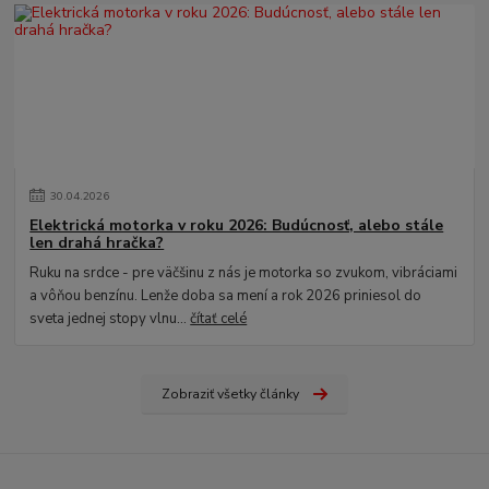
30
.
04
.
2026
Elektrická motorka v roku 2026: Budúcnosť, alebo stále
len drahá hračka?
Ruku na srdce - pre väčšinu z nás je motorka so zvukom, vibráciami
a vôňou benzínu. Lenže doba sa mení a rok 2026 priniesol do
sveta jednej stopy vlnu...
čítať celé
Zobraziť všetky články