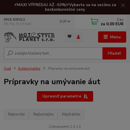
⚡MAXI VÝPREDAJ AŽ -50%!⚡Vybavte sa na sezónu za
bezkonkurenčné ceny
0
ks
0915 925312
EUR
za
0,00 EUR
(Po-Pia, 9-16 hod.)
Menu
Hľadať
Úvod
Autokozmetika
Prípravky na umývanie áut
Prípravky na umývanie áut
Upresniť parametre
Najnovšie
Najlacnejšie
Najdrahšie
Zobrazujem 1-1 z 1