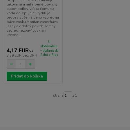
lakované a nefarbené povrchy
automobilov, vďaka čomu sa
voda odlepuje a urýchľuje
proces sušenia. Jeho vzorec na
báze vosku Montan zanecháva
jasný a odolný povrch. Jemný
vzorec nezbaví vosk ani
utesne...
U
dodávateľa
4,17 EUR
– dodanie do
/
ks
2 dní > 5 ks
3,39 EUR
bez DPH
Pridať do košíka
strana
z 1