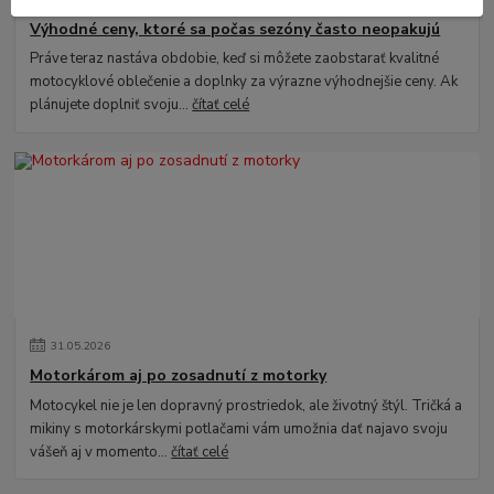
Výhodné ceny, ktoré sa počas sezóny často neopakujú
Práve teraz nastáva obdobie, keď si môžete zaobstarať kvalitné
motocyklové oblečenie a doplnky za výrazne výhodnejšie ceny. Ak
plánujete doplniť svoju...
čítať celé
31
.
05
.
2026
Motorkárom aj po zosadnutí z motorky
Motocykel nie je len dopravný prostriedok, ale životný štýl. Tričká a
mikiny s motorkárskymi potlačami vám umožnia dať najavo svoju
vášeň aj v momento...
čítať celé