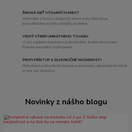
ŠIROKÁ SIEŤ VÝDAJNÝCH MIEST
Vyberajte z tisícov výdajných miest a my Vám tovar
bezodkladne na túto výdajňu dodáme.
VEĽKÝ VÝBER UNIKÁTNEHO TOVARU
U nás nájdete množstvo jedinečného, ​​kvalitného tovaru.
Ponuku neustále rozširujeme.
PROFI PRÍSTUP A DLHOROČNÉ SKÚSENOSTI
Motorkami jednoducho žijeme a dokonalý zákaznícky komfort
je pre nás prioritou.
Novinky z nášho blogu