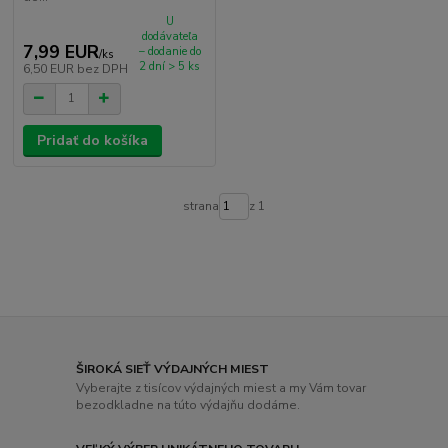
U
dodávateľa
7,99 EUR
– dodanie do
/
ks
2 dní > 5 ks
6,50 EUR
bez DPH
Pridať do košíka
strana
z 1
ŠIROKÁ SIEŤ VÝDAJNÝCH MIEST
Vyberajte z tisícov výdajných miest a my Vám tovar
bezodkladne na túto výdajňu dodáme.