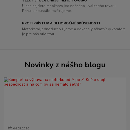
VEĽKÝ VÝBER UNIKÁTNEHO TOVARU
U nás nájdete množstvo jedinečného, ​​kvalitného tovaru.
Ponuku neustále rozširujeme.
PROFI PRÍSTUP A DLHOROČNÉ SKÚSENOSTI
Motorkami jednoducho žijeme a dokonalý zákaznícky komfort
je pre nás prioritou.
Novinky z nášho blogu
04
.
08
.
2026