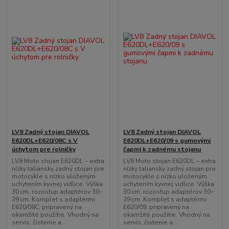
LV8 Zadný stojan DIAVOL
LV8 Zadný stojan DIAVOL
E620DL+E620/08C s V
E620DL+E620/09 s gumovými
úchytom pre rolničky
čapmi k zadnému stojanu
LV8 Moto stojan E620DL – extra
LV8 Moto stojan E620DL – extra
nízky taliansky zadný stojan pre
nízky taliansky zadný stojan pre
motocykle s nízko uloženým
motocykle s nízko uloženým
uchytením kyvnej vidlice. Výška
uchytením kyvnej vidlice. Výška
30 cm, rozostup adaptérov 30–
30 cm, rozostup adaptérov 30–
39 cm. Komplet s adaptérmi
39 cm. Komplet s adaptérmi
E620/08C, pripravený na
E620/09, pripravený na
okamžité použitie. Vhodný na
okamžité použitie. Vhodný na
servis, čistenie a...
servis, čistenie a ...