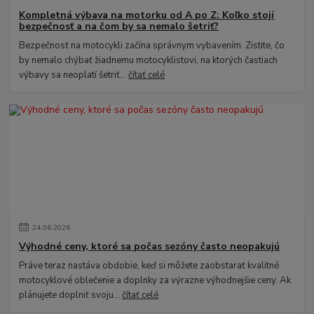
Kompletná výbava na motorku od A po Z: Koľko stojí
bezpečnosť a na čom by sa nemalo šetriť?
Bezpečnosť na motocykli začína správnym vybavením. Zistite, čo
by nemalo chýbať žiadnemu motocyklistovi, na ktorých častiach
výbavy sa neoplatí šetriť...
čítať celé
24
.
06
.
2026
Výhodné ceny, ktoré sa počas sezóny často neopakujú
Práve teraz nastáva obdobie, keď si môžete zaobstarať kvalitné
motocyklové oblečenie a doplnky za výrazne výhodnejšie ceny. Ak
plánujete doplniť svoju...
čítať celé