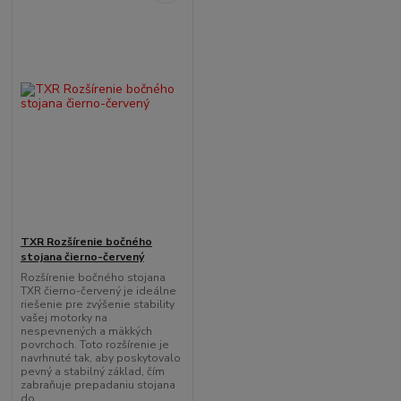
TXR Rozšírenie bočného
stojana čierno-červený
Rozšírenie bočného stojana
TXR čierno-červený je ideálne
riešenie pre zvýšenie stability
vašej motorky na
nespevnených a mäkkých
povrchoch. Toto rozšírenie je
navrhnuté tak, aby poskytovalo
pevný a stabilný základ, čím
zabraňuje prepadaniu stojana
do...