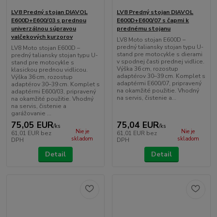
LV8 Predný stojan DIAVOL
LV8 Predný stojan DIAVOL
E600D+E600/03 s prednou
E600D+E600/07 s čapmi k
univerzálnou súpravou
prednému stojanu
valčekových kurzorov
LV8 Moto stojan E600D –
predný taliansky stojan typu U-
LV8 Moto stojan E600D –
stand pre motocykle s dierami
predný taliansky stojan typu U-
v spodnej časti prednej vidlice.
stand pre motocykle s
Výška 36 cm, rozostup
klasickou prednou vidlicou.
adaptérov 30–39 cm. Komplet s
Výška 36 cm, rozostup
adaptérmi E600/07, pripravený
adaptérov 30–39 cm. Komplet s
na okamžité použitie. Vhodný
adaptérmi E600/03, pripravený
na servis, čistenie a...
na okamžité použitie. Vhodný
na servis, čistenie a
garážovanie ...
75,05 EUR
75,04 EUR
/
ks
/
ks
Nie je
Nie je
61,01 EUR
bez
61,01 EUR
bez
skladom
skladom
DPH
DPH
Detail
Detail