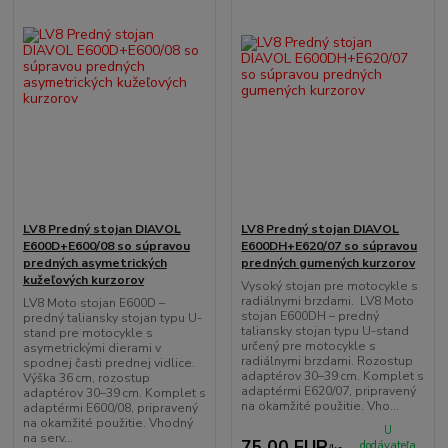
LV8 Predný stojan DIAVOL
LV8 Predný stojan DIAVOL
E600D+E600/08 so súpravou
E600DH+E620/07 so súpravou
predných asymetrických
predných gumených kurzorov
kužeľových kurzorov
Vysoký stojan pre motocykle s
radiálnymi brzdami. LV8 Moto
LV8 Moto stojan E600D –
stojan E600DH – predný
predný taliansky stojan typu U-
taliansky stojan typu U-stand
stand pre motocykle s
určený pre motocykle s
asymetrickými dierami v
radiálnymi brzdami. Rozostup
spodnej časti prednej vidlice.
adaptérov 30–39 cm. Komplet s
Výška 36 cm, rozostup
adaptérmi E620/07, pripravený
adaptérov 30–39 cm. Komplet s
na okamžité použitie. Vho...
adaptérmi E600/08, pripravený
na okamžité použitie. Vhodný
U
na serv...
75,00 EUR
dodávateľa