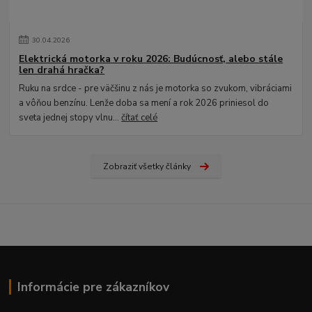
30
.
04
.
2026
Elektrická motorka v roku 2026: Budúcnosť, alebo stále
len drahá hračka?
Ruku na srdce - pre väčšinu z nás je motorka so zvukom, vibráciami
a vôňou benzínu. Lenže doba sa mení a rok 2026 priniesol do
sveta jednej stopy vlnu...
čítať celé
Zobraziť všetky články
Informácie pre zákazníkov