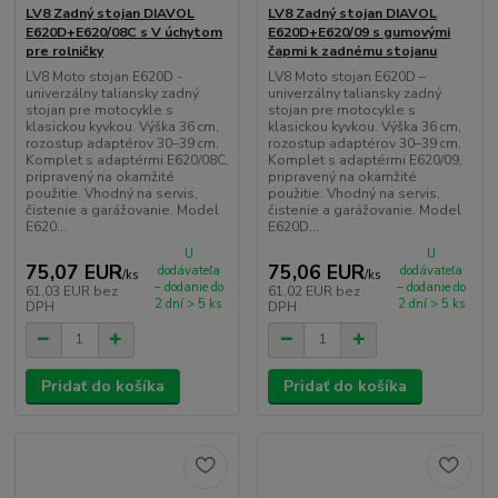
LV8 Zadný stojan DIAVOL
LV8 Zadný stojan DIAVOL
E620D+E620/08C s V úchytom
E620D+E620/09 s gumovými
pre rolničky
čapmi k zadnému stojanu
LV8 Moto stojan E620D -
LV8 Moto stojan E620D –
univerzálny taliansky zadný
univerzálny taliansky zadný
stojan pre motocykle s
stojan pre motocykle s
klasickou kyvkou. Výška 36 cm,
klasickou kyvkou. Výška 36 cm,
rozostup adaptérov 30–39 cm.
rozostup adaptérov 30–39 cm.
Komplet s adaptérmi E620/08C,
Komplet s adaptérmi E620/09,
pripravený na okamžité
pripravený na okamžité
použitie. Vhodný na servis,
použitie. Vhodný na servis,
čistenie a garážovanie. Model
čistenie a garážovanie. Model
E620...
E620D...
U
U
75,07 EUR
75,06 EUR
dodávateľa
dodávateľa
/
ks
/
ks
– dodanie do
– dodanie do
61,03 EUR
bez
61,02 EUR
bez
2 dní > 5 ks
2 dní > 5 ks
DPH
DPH
Pridať do košíka
Pridať do košíka