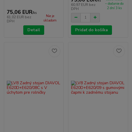
/
ks
– dodanie do
60,97 EUR
bez
2 dní 3 ks
DPH
75,06 EUR
/
ks
Nie je
61,02 EUR
bez
skladom
DPH
Detail
Pridať do košíka