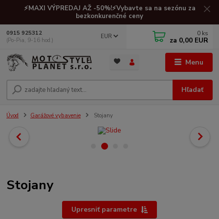
⚡MAXI VÝPREDAJ AŽ -50%!⚡Vybavte sa na sezónu za
bezkonkurenčné ceny
0
ks
0915 925312
EUR
za
0,00 EUR
(Po-Pia, 9-16 hod.)
Menu
Hľadať
Úvod
Garážové vybavenie
Stojany
Stojany
Upresniť parametre