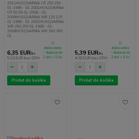
2011HUSQVARNA CR 250 250
01-1995 - 01-2001HUSQVARNA
CR 50 50 01-2006 - 01-
2009HUSQVARNA WR 125 125
01-1998 - 01-2002HUSQVARNA
WR 250 250 01-1995 - 01-
2009HUSQVARNA WR 360 360
01...
U
U
dodávateľa
dodávateľa
6,35 EUR
5,39 EUR
– dodanie do
– dodanie do
/
ks
/
ks
2 dní > 5 ks
2 dní > 5 ks
5,16 EUR
bez DPH
4,38 EUR
bez DPH
Pridať do košíka
Pridať do košíka