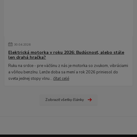
30
.
04
.
2026
Elektrická motorka v roku 2026: Budúcnosť, alebo stále
len drahá hračka?
Ruku na srdce - pre väčšinu z nás je motorka so zvukom, vibráciami
a vôňou benzínu. Lenže doba sa mení a rok 2026 priniesol do
sveta jednej stopy vlnu...
čítať celé
Zobraziť všetky články