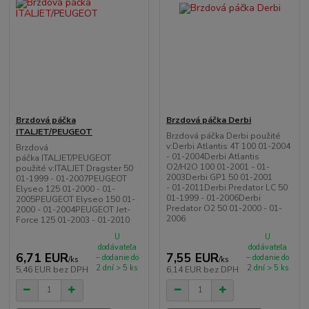
Brzdová páčka
Brzdová páčka Derbi
ITALJET/PEUGEOT
Brzdová páčka Derbi použité
v:Derbi Atlantis 4T 100 01-2004
Brzdová
- 01-2004Derbi Atlantis
páčka ITALJET/PEUGEOT
O2/H2O 100 01-2001 - 01-
použité v:ITALJET Dragster 50
2003Derbi GP1 50 01-2001
01-1999 - 01-2007PEUGEOT
- 01-2011Derbi Predator LC 50
Elyseo 125 01-2000 - 01-
01-1999 - 01-2006Derbi
2005PEUGEOT Elyseo 150 01-
Predator O2 50 01-2000 - 01-
2000 - 01-2004PEUGEOT Jet-
2006
Force 125 01-2003 - 01-2010
U
U
dodávateľa
dodávateľa
6,71 EUR
7,55 EUR
– dodanie do
– dodanie do
/
ks
/
ks
2 dní > 5 ks
2 dní > 5 ks
5,46 EUR
bez DPH
6,14 EUR
bez DPH