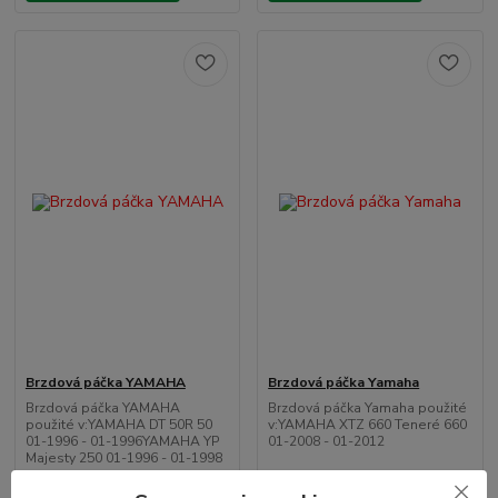
Brzdová páčka YAMAHA
Brzdová páčka Yamaha
Brzdová páčka YAMAHA
Brzdová páčka Yamaha použité
použité v:YAMAHA DT 50R 50
v:YAMAHA XTZ 660 Teneré 660
01-1996 - 01-1996YAMAHA YP
01-2008 - 01-2012
Majesty 250 01-1996 - 01-1998
U
U