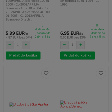
1999APRILIA Scarabeo 100 01-
SR Replica 50 01-1994 - 01-
2000 - 01-2002APRILIA
1996
Scarabeo 4T 50 01-2004 - 01-
2012APRILIA Scarabeo 4T 100
01-2003 - 01-2012APRILIA
Scarabeo Ditech...
U
U
dodávateľa
dodávateľa
5,99 EUR
6,95 EUR
– dodanie do
– dodanie do
/
ks
/
ks
2 dní > 5 ks
2 dní > 5 ks
4,87 EUR
bez DPH
5,65 EUR
bez DPH
Pridať do košíka
Pridať do košíka