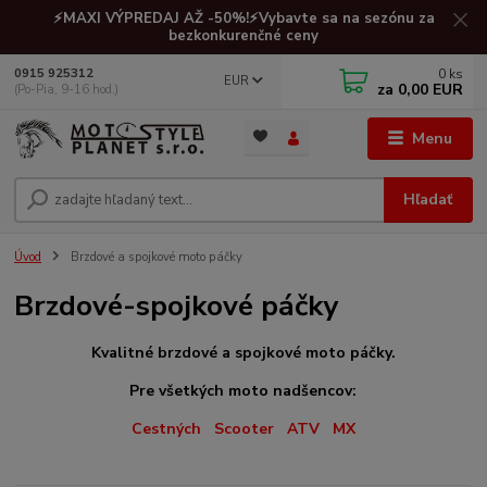
⚡MAXI VÝPREDAJ AŽ -50%!⚡Vybavte sa na sezónu za
bezkonkurenčné ceny
0
ks
0915 925312
EUR
za
0,00 EUR
(Po-Pia, 9-16 hod.)
Menu
Hľadať
Úvod
Brzdové a spojkové moto páčky
Brzdové-spojkové páčky
Kvalitné brzdové a spojkové moto páčky.
Pre všetkých moto nadšencov:
C
estných
Scooter
ATV
MX