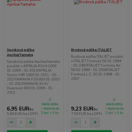
Spojková páčka
Brzdová páčka ITALJET
Aprilia/Yamaha
Brzdová páčka ITALJET použité
v:ITALJET Formula 50 01-1994
Spojková páčka Aprilia/Yamaha
- 01-1997ITALJET Formula Air
použité v:APRILIA RSV4 1000
50 01-1999 - 01-2006ITALJET
01-2009 - 01-2013APRILIA
Formula L.C. 50 01-1998 - 01-
Tuono V4R 1000 01-2011 - 01-
2007
2013YAMAHA FZ8 800 01-2010
- 01-2013YAMAHA XJ-6 /
Diversion 600 01-2009 - 01-
2012
U
U
dodávateľa
dodávateľa
6,95 EUR
9,23 EUR
– dodanie do
– dodanie do
/
ks
/
ks
2 dní > 5 ks
2 dní > 5 ks
5,65 EUR
bez DPH
7,50 EUR
bez DPH