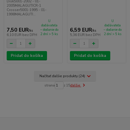
Disk5001-2002 - 01-
2005MALAGUTICR-1
Crosser5001-1995 - 01-
1998MALAGUTI...
U
U
dodávateľa
dodávateľa
7,50 EUR
6,59 EUR
– dodanie do
– dodanie do
/
ks
/
ks
2 dní > 5 ks
2 dní > 5 ks
6,10 EUR
bez DPH
5,36 EUR
bez DPH
Pridať do košíka
Pridať do košíka
Načítať ďalšie produkty (24)
strana
z 15
ďalšie