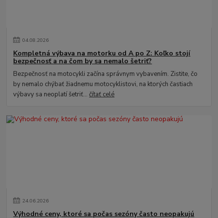
04
.
08
.
2026
Kompletná výbava na motorku od A po Z: Koľko stojí
bezpečnosť a na čom by sa nemalo šetriť?
Bezpečnosť na motocykli začína správnym vybavením. Zistite, čo
by nemalo chýbať žiadnemu motocyklistovi, na ktorých častiach
výbavy sa neoplatí šetriť...
čítať celé
24
.
06
.
2026
Výhodné ceny, ktoré sa počas sezóny často neopakujú