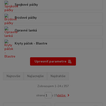
Spojkové páčky
Brzdové páčky
Opravné lanká
Kryty páčok - Blastre
Upresniť parametre
Najnovšie
Najlacnejšie
Najdrahšie
Zobrazujem 1-24 z 357
strana
z 15
ďalšie