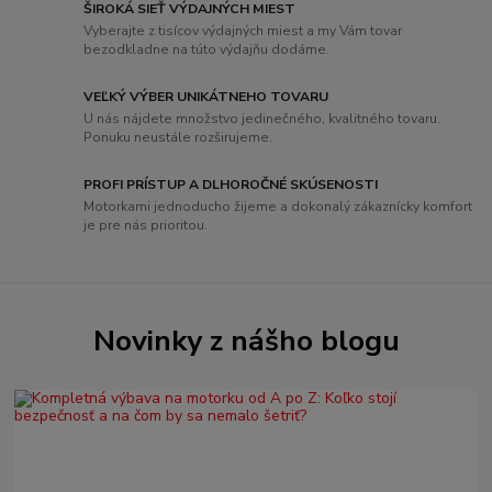
ŠIROKÁ SIEŤ VÝDAJNÝCH MIEST
Vyberajte z tisícov výdajných miest a my Vám tovar
bezodkladne na túto výdajňu dodáme.
VEĽKÝ VÝBER UNIKÁTNEHO TOVARU
U nás nájdete množstvo jedinečného, ​​kvalitného tovaru.
Ponuku neustále rozširujeme.
PROFI PRÍSTUP A DLHOROČNÉ SKÚSENOSTI
Motorkami jednoducho žijeme a dokonalý zákaznícky komfort
je pre nás prioritou.
Novinky z nášho blogu