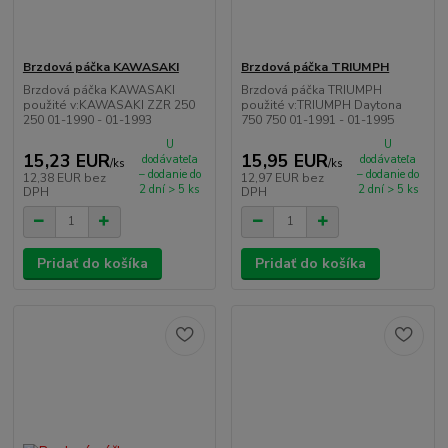
Brzdová páčka KAWASAKI
Brzdová páčka TRIUMPH
Brzdová páčka KAWASAKI
Brzdová páčka TRIUMPH
použité v:KAWASAKI ZZR 250
použité v:TRIUMPH Daytona
250 01-1990 - 01-1993
750 750 01-1991 - 01-1995
U
U
15,23 EUR
15,95 EUR
dodávateľa
dodávateľa
/
ks
/
ks
– dodanie do
– dodanie do
12,38 EUR
bez
12,97 EUR
bez
2 dní > 5 ks
2 dní > 5 ks
DPH
DPH
Pridať do košíka
Pridať do košíka