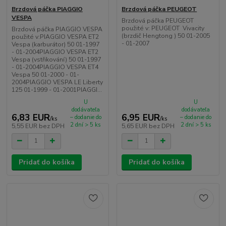
Brzdová páčka PIAGGIO
Brzdová páčka PEUGEOT
VESPA
Brzdová páčka PEUGEOT
použité v: PEUGEOT Vivacity
Brzdová páčka PIAGGIO VESPA
(brzdič Hengtong ) 50 01-2005
použité v:PIAGGIO VESPA ET2
- 01-2007
Vespa (karburátor) 50 01-1997
- 01-2004PIAGGIO VESPA ET2
Vespa (vstřikování) 50 01-1997
- 01-2004PIAGGIO VESPA ET4
Vespa 50 01-2000 - 01-
2004PIAGGIO VESPA LE Liberty
125 01-1999 - 01-2001PIAGGI...
U
U
dodávateľa
dodávateľa
6,83 EUR
6,95 EUR
– dodanie do
– dodanie do
/
ks
/
ks
2 dní > 5 ks
2 dní > 5 ks
5,55 EUR
bez DPH
5,65 EUR
bez DPH
Pridať do košíka
Pridať do košíka