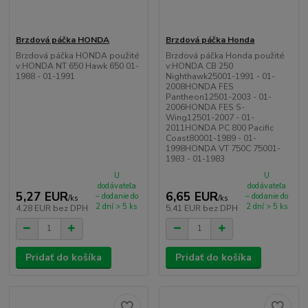
Brzdová páčka HONDA
Brzdová páčka Honda
Brzdová páčka HONDA použité
Brzdová páčka Honda použité
v:HONDA NT 650 Hawk 650 01-
v:HONDA CB 250
1988 - 01-1991
Nighthawk25001-1991 - 01-
2008HONDA FES
Pantheon12501-2003 - 01-
2006HONDA FES S-
Wing12501-2007 - 01-
2011HONDA PC 800 Pacific
Coast80001-1989 - 01-
1998HONDA VT 750C 75001-
1983 - 01-1983
U
U
dodávateľa
dodávateľa
5,27 EUR
6,65 EUR
– dodanie do
– dodanie do
/
ks
/
ks
2 dní > 5 ks
2 dní > 5 ks
4,28 EUR
bez DPH
5,41 EUR
bez DPH
Pridať do košíka
Pridať do košíka